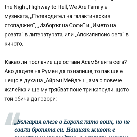
the Night, Highway to Hell, We Are Family в
музиката, „Пътеводител на галактическия
стопаджия“, „Изборът на Софи“ и „Името на
розата“ в литературата, или „Апокалипсис сега“ в
киното.
Какво ли послание ще остави Асамблеята сега?
Ако дадете на Румен да го напише, то пак ще е
нещо в духа на „Айрън Мейдън“, ама с повече
жалейка и ще му трябват поне три капсули, щото
той обича да говори:
„България влезе в Европа като воин, но не
свали бронята си. Нашият живот е