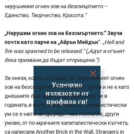
нерушимия огнен зов на безсмъртието –
Единство, Творчество, Красота.“
„Нерушим огнен зов на безсмъртието.“ Звучи
почти като парче на „Айрън Мейдън
“.
„Hell and
fire was spawned to be released.“ („Адът и огънят
бяха призвани да бъдат отприщени.“)
За онези, които ще кажат, че „нерушимият огнен
Успешно
зов на безсмъртието“ си е много хубав и не е като
излязохте от
днешните
бангаранги, ще
припомня, че в
профила си!
годината, в която някой светъл социалистически
ум се е напънал да роди това послание, други
умове, от по-мрачните капиталистически кътчета,
са написали Another Brick in the Wall, Strangers in