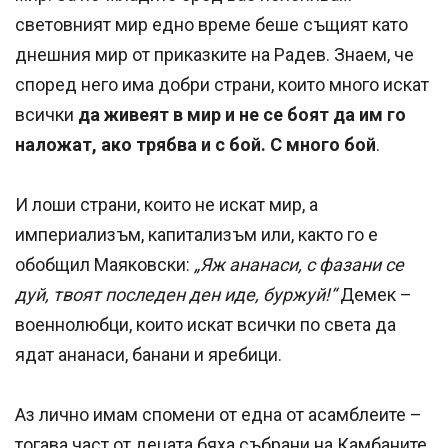
световният мир едно време беше същият като
днешния мир от приказките на Радев. Знаем, че
според него има добри страни, които много искат
всички
да живеят в мир и не се боят да им го
наложат, ако трябва и с бой. С много бой
.
И лоши страни, които не искат мир, а
империализъм, капитализъм или, както го е
обобщил Маяковски:
„Яж ананаси, с фазани се
дуй, твоят последен ден иде, буржуй!“
Демек –
военнолюбци, които искат всички по света да
ядат ананаси, банани и яребици.
Аз лично имам спомени от една от асамблеите –
тогава част от децата бяха събрани на Камбаните