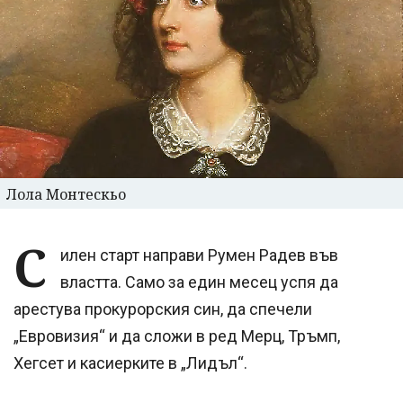
Лола Монтескьо
С
илен старт направи Румен Радев във
властта. Само за един месец успя да
арестува прокурорския син, да спечели
„Евровизия“ и да сложи в ред Мерц, Тръмп,
Хегсет и касиерките в „Лидъл“.