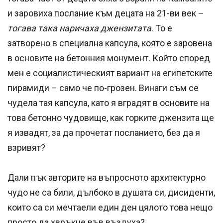
и заровиха послание към децата на 21-ви век –
тогава така наричаха джензитата
. То е
затворено в специална капсула, която е заровена
в основите на бетонния монумент. Който според
мен е социалистическият вариант на египетските
пирамиди – само че по-грозен. Винаги съм се
чудела тая капсула, като я вградят в основите на
това бетонно чудовище, как горките джензита ще
я извадят, за да прочетат посланието, без да я
взривят?
Дали пък авторите на въпросното архитектурно
чудо не са били, дълбоко в душата си, дисиденти,
които са си мечтаели един ден цялото това нещо
просто да хвръкне във въздуха?