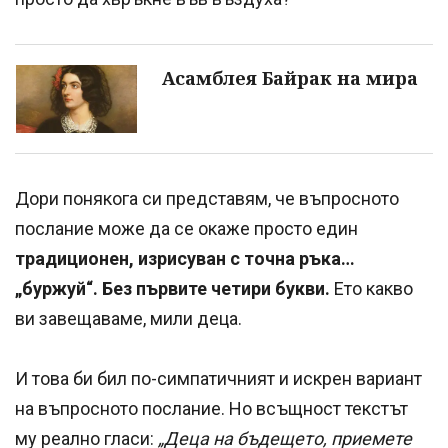
Асамблея Байрак на мира
Дори понякога си представям, че въпросното
послание може да се окаже просто един
традиционен, изрисуван с точна ръка…
„буржуй“. Без първите четири букви.
Ето какво
ви завещаваме, мили деца.
И това би бил по-симпатичният и искрен вариант
на въпросното послание. Но всъщност текстът
му реално гласи:
„Деца на бъдещето, приемете