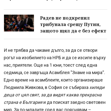
Радев не подкрепил
трибунала срещу Путин,
защото щял да е без ефект
И не трябва да чакаме дълго, за да се отвори
рогът на изобилието на НРБ и да се изсипе върху
нас, приятели. Още на 1 юни, тоест след една
седмица, се завръща Асамблея "Знаме на мира“.
Едно време на асамблеите, които организираше
Людмила Живкова, в София се събираха
хиляди
деца от цял свят, за да видят каква прекрасна
страна е България
и да поискат заедно световен
мир. За по-младите сред вас пояснявам –