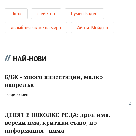
Лола
фейетон
Румен Радев
асамблея знаме на мира
Айрън Мейдън
НАЙ-НОВИ
БДЖ - много инвестиции, малко
напредък
преди 26 мин
ДЕНЯТ В НЯКОЛКО РЕДА: дрон има,
версии има, критики също, но
информация - няма