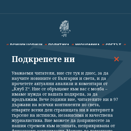
ВСИЧКИ НОВИНИ
ПОЛИТИКА
ИКОНОМИКА
СВЕТЪТ
Подкрепете ни
СПОРТ
КУЛТУРА
ТЕХНОЛОГИИ
КАЛЕЙДОСКОП
МНЕНИЯ
Уважаеми читатели, вие сте тук и днес, за да
научите новините от България и света, и да
прочетете актуални анализи и коментари от
„Клуб Z“. Ние се обръщаме към вас с молба –
имаме нужда от вашата подкрепа, за да
продължим. Вече години вие, читателите ни в 97
Общи условия
Политика за поверителност
държави на всички континенти по света,
отваряте всеки ден страницата ни в интернет в
Реклама
Партньори
Контакти
За Клуб Z
търсене на истинска, независима и качествена
Екип
Подкрепете ни
журналистика. Вие можете да допринесете за
нашия стремеж към истината, неприкривана от
финансови зависимости. Можете да помогнете