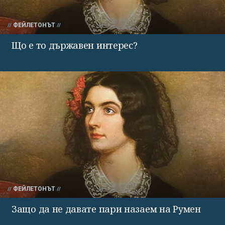
ФЕЙЛЕТОНЪТ
Що е то държавен интерес?
ФЕЙЛЕТОНЪТ
Защо да не давате пари назаем на Румен