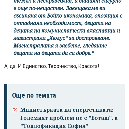
тежък и несправедлив, а вашият сигурно
е още по-нещастен. Завещаваме ви
съсипана от Бойко икономика, опозиция с
отпаднала необходимост, децата на
децата на комунистически властници и
магистрала „Хемус“ за дострояване.
Магистралата я заебете, гледайте
децата на децата да са добре.“
А, да. И Единство, Творчество, Красота!
Още по темата
Министърката на енергетиката:
Големият проблем не е "Боташ", а
"Топлофикация София"