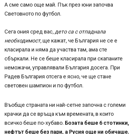
А сме само още май. Пък през юни започва
Световното по футбол.
Сега ония сред вас,
дето са с отпаднала
необходимост
, ще кажат, че България не се е
класирала и няма да участва там, ама сте
сбъркали. Не се беше класирала при скапаните
неможачи, управлявали България досега. При
Радев България отсега е ясно, че ще стане
световен шампион и по футбол.
Въобще страната ни най-сетне започна с големи
крачки да се връща към времената, в които
всичко беше по-хубаво.
Бозата беше 6 стотинки,
нефтът беше без пари, а Русия още ни обичаше.