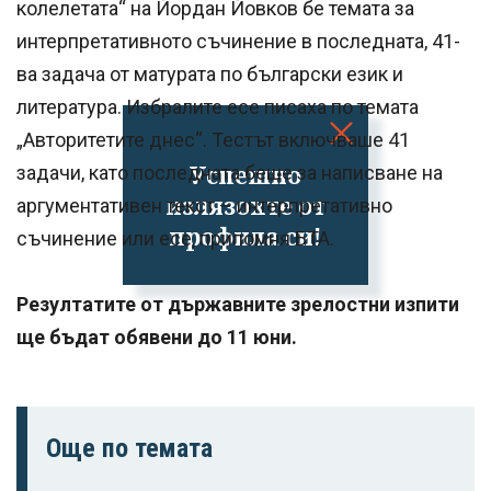
колелетата“ на Йордан Йовков бе темата за
интерпретативното съчинение в последната, 41-
ва задача от матурата по български език и
литература. Избралите есе писаха по темата
„Авторитетите днес“. Тестът включваше 41
Успешно
задачи, като последната беше за написване на
излязохте от
аргументативен текст – интерпретативно
профила си!
съчинение или есе, припомня БТА.
Резултатите от държавните зрелостни изпити
ще бъдат обявени до 11 юни.
Още по темата