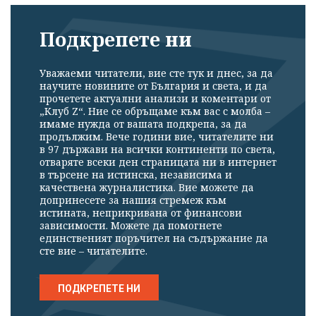
Подкрепете ни
Уважаеми читатели, вие сте тук и днес, за да
научите новините от България и света, и да
прочетете актуални анализи и коментари от
„Клуб Z“. Ние се обръщаме към вас с молба –
имаме нужда от вашата подкрепа, за да
продължим. Вече години вие, читателите ни
в 97 държави на всички континенти по света,
отваряте всеки ден страницата ни в интернет
в търсене на истинска, независима и
качествена журналистика. Вие можете да
допринесете за нашия стремеж към
истината, неприкривана от финансови
зависимости. Можете да помогнете
единственият поръчител на съдържание да
сте вие – читателите.
ПОДКРЕПЕТЕ НИ