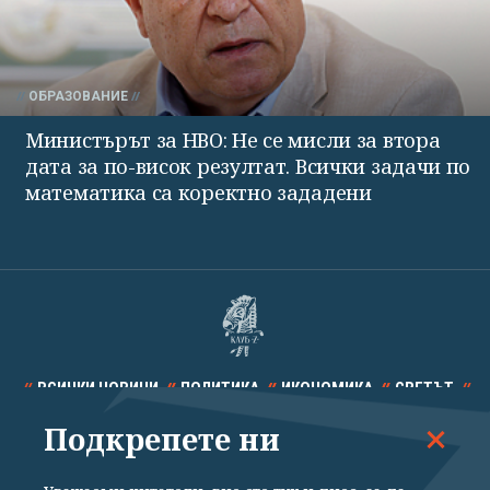
ОБРАЗОВАНИЕ
Министърът за НВО: Не се мисли за втора
дата за по-висок резултат. Всички задачи по
математика са коректно зададени
ВСИЧКИ НОВИНИ
ПОЛИТИКА
ИКОНОМИКА
СВЕТЪТ
Подкрепете ни
СПОРТ
КУЛТУРА
ТЕХНОЛОГИИ
КАЛЕЙДОСКОП
МНЕНИЯ