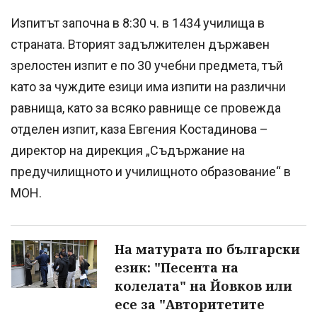
Изпитът започна в 8:30 ч. в 1434 училища в
страната. Вторият задължителен държавен
зрелостен изпит е по 30 учебни предмета, тъй
като за чуждите езици има изпити на различни
равнища, като за всяко равнище се провежда
отделен изпит, каза Евгения Костадинова –
директор на дирекция „Съдържание на
предучилищното и училищното образование“ в
МОН.
На матурата по български
език: "Песента на
колелата" на Йовков или
есе за "Авторитетите