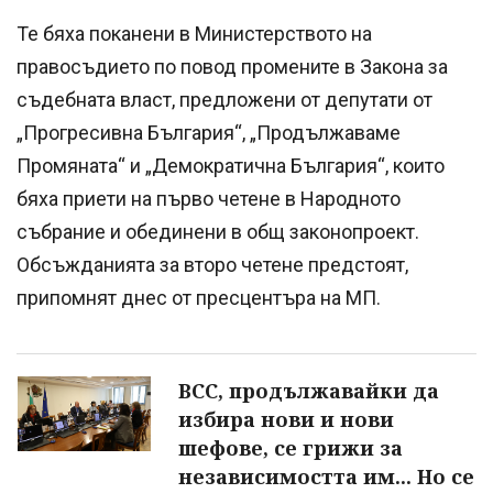
Те бяха поканени в Министерството на
правосъдието по повод промените в Закона за
съдебната власт, предложени от депутати от
„Прогресивна България“, „Продължаваме
Промяната“ и „Демократична България“, които
бяха приети на първо четене в Народното
събрание и обединени в общ законопроект.
Обсъжданията за второ четене предстоят,
припомнят днес от пресцентъра на МП.
ВСС, продължавайки да
избира нови и нови
шефове, се грижи за
независимостта им... Но се