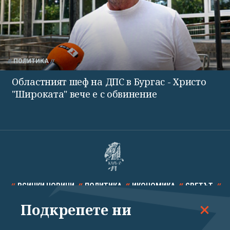
ПОЛИТИКА
Областният шеф на ДПС в Бургас - Христо
"Широката" вече е с обвинение
ВСИЧКИ НОВИНИ
ПОЛИТИКА
ИКОНОМИКА
СВЕТЪТ
Подкрепете ни
СПОРТ
КУЛТУРА
ТЕХНОЛОГИИ
КАЛЕЙДОСКОП
МНЕНИЯ