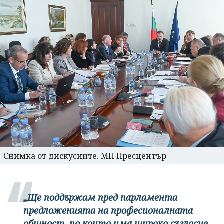
Снимка от дискусиите. МП Пресцентър
„Ще поддържам пред парламента
предложенията на професионалната
общност, по които има широко съгласие,