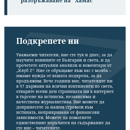
разоръжаване на "Хамас"
Подкрепете ни
Уважаеми читатели, вие сте тук и днес, за да
научите новините от България и света, и да
прочетете актуални анализи и коментари от
„Клуб Z“. Ние се обръщаме към вас с молба –
имаме нужда от вашата подкрепа, за да
продължим. Вече години вие, читателите ни
в 97 държави на всички континенти по света,
отваряте всеки ден страницата ни в интернет
в търсене на истинска, независима и
качествена журналистика. Вие можете да
допринесете за нашия стремеж към
истината, неприкривана от финансови
зависимости. Можете да помогнете
единственият поръчител на съдържание да
сте вие – читателите.