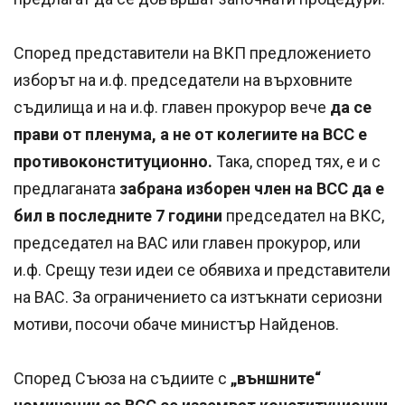
Според представители на ВКП предложението
изборът на и.ф. председатели на върховните
съдилища и на и.ф. главен прокурор вече
да се
прави от пленума, а не от колегиите на ВСС е
противоконституционно.
Така, според тях, е и с
предлаганата
забрана изборен член на ВСС да е
бил в последните 7 години
председател на ВКС,
председател на ВАС или главен прокурор, или
и.ф. Срещу тези идеи се обявиха и представители
на ВАС. За ограничението са изтъкнати сериозни
мотиви, посочи обаче министър Найденов.
Според Съюза на съдиите с
„външните“