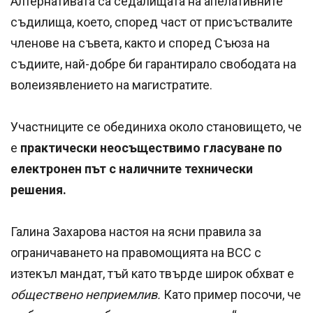
Алтернативата са седалищата на апелативните
съдилища, което, според част от присъствалите
членове на съвета, както и според Съюза на
съдиите, най-добре би гарантирало свободата на
волеизявлението на магистратите.
Участниците се обединиха около становището, че
е
практически неосъществимо гласуване по
електронен път с наличните технически
решения.
Галина Захарова настоя на ясни правила за
ограничаването на правомощията на ВСС с
изтекъл мандат, тъй като твърде широк обхват е
обществено неприемлив.
Като пример посочи, че