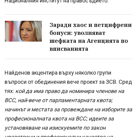
Националния институт на правосъдието.
Заради хаос и петцифрени
бонуси: уволняват
шефката на Агенцията по
вписванията
Найденов акцентира върху няколко групи
въпроси от обединения вече проект за ЗСВ. Сред
тях:
кой да има право да номинира членове на
ВСС, най-вече от парламентарната квота;
начинът и местата за провеждане на изборите за
професионалната квота на ВСС; идеите за
установяване на изискуемите по закон
нравствени и професионални качества на