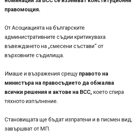
номинации за ВСС се изземват конституционни
правомощия.
От Асоциацията на българските
административните съдии критикуваха
въвеждането на „смесени състави“ от
върховните съдилища.
Имаше и възражения срещу
правото на
министъра на правосъдието да обжалва
всички решения и актове на ВСС,
което спира
тяхното изпълнение.
Становищата ще бъдат изпратени и в писмен вид,
завършват от МП.