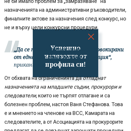
не би имало проблем за „замразяване“ на
назначенията на административни ръководители,
финалните актове за назначения след конкурс, но
не и върху цели конкурсни процедури.
Успешно
„Да се пазим от залитания, провокирани
излязохте от
от една или друга реална ситуация“,
профила си!
прикани тя.
От обхвата на ограниченията да
отпаднат
назначенията на младшите съдии, прокурори и
следователи
, които не търпят отлагане и са
болезнен проблем, настоя Ваня Стефанова. Това
е и мнението на членове на ВСС, Камарата на
следователите, а от Асоциацията на прокурорите
предлагат да се довършат започнати процедури.