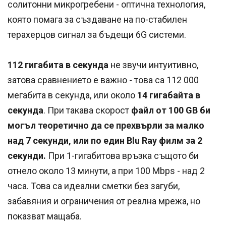
солитонни микрогребени - оптична технология,
която помага за създаване на по-стабилен
терахерцов сигнал за бъдещи 6G системи.
112 гигабита в секунда
не звучи интуитивно,
затова сравнението е важно - това са 112 000
мегабита в секунда, или около
14 гигабайта в
секунда
. При такава скорост
файл от 100 GB би
могъл теоретично да се прехвърли за малко
над 7 секунди, или по един Blu Ray филм за 2
секунди.
При 1-гигабитова връзка същото би
отнело около 13 минути, а при 100 Mbps - над 2
часа. Това са идеални сметки без загуби,
забавяния и ограничения от реална мрежа, но
показват мащаба.