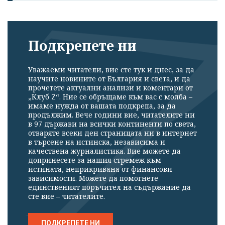
Подкрепете ни
Уважаеми читатели, вие сте тук и днес, за да
научите новините от България и света, и да
прочетете актуални анализи и коментари от
„Клуб Z“. Ние се обръщаме към вас с молба –
имаме нужда от вашата подкрепа, за да
продължим. Вече години вие, читателите ни
в 97 държави на всички континенти по света,
отваряте всеки ден страницата ни в интернет
в търсене на истинска, независима и
качествена журналистика. Вие можете да
допринесете за нашия стремеж към
истината, неприкривана от финансови
зависимости. Можете да помогнете
единственият поръчител на съдържание да
сте вие – читателите.
ПОДКРЕПЕТЕ НИ