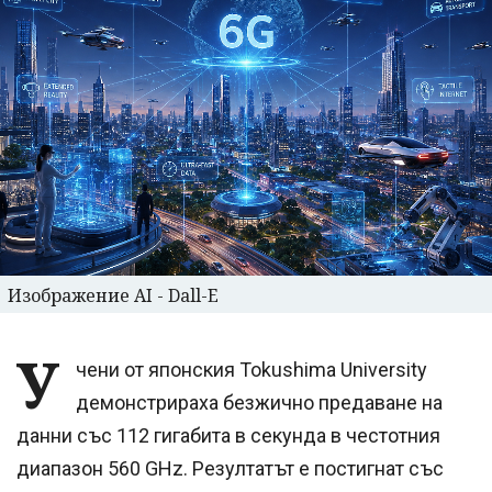
Изображение AI - Dall-E
У
чени от японския Tokushima University
демонстрираха безжично предаване на
данни със 112 гигабита в секунда в честотния
диапазон 560 GHz. Резултатът е постигнат със