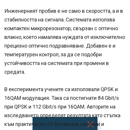
Инженерният пробив е не само в скоростта, а и в
стабилността на сигнала. Системата използва
компактен микрорезонатор, свързан с оптично
влакно, което намалява нуждата от изключително
прецизно оптично подравняване. Добавен е и
температурен контрол, за да се подобри
устойчивостта на системата при промени в
средата.
В експеримента учените са използвали QPSK и
16QAM модулация. Така са постигнати 84 Gbit/s
при QPSK и 112 Gbit/s при 16QAM. Авторите на
изследването определят резултата като стъпка
към практически 6G безжични системи и