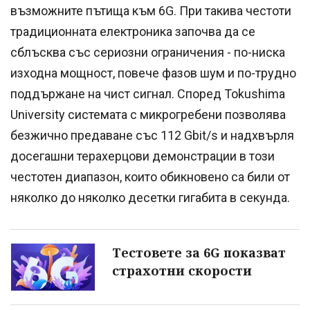
възможните пътища към 6G. При такива честоти
традиционната електроника започва да се
сблъсква със сериозни ограничения - по-ниска
изходна мощност, повече фазов шум и по-трудно
поддържане на чист сигнал. Според Tokushima
University системата с микрогребени позволява
безжично предаване със 112 Gbit/s и надхвърля
досегашни терахерцови демонстрации в този
честотен диапазон, които обикновено са били от
няколко до няколко десетки гигабита в секунда.
Тестовете за 6G показват
страхотни скорости