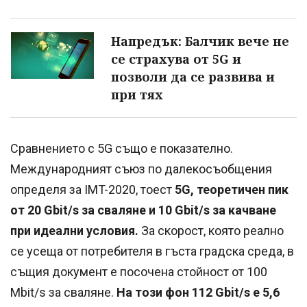
Напредък: Балчик вече не
се страхува от 5G и
позволи да се развива и
при тях
Сравнението с 5G също е показателно.
Международният съюз по далекосъобщения
определя за IMT-2020, тоест
5G, теоретичен пик
от 20 Gbit/s за сваляне и 10 Gbit/s за качване
при идеални условия.
За скорост, която реално
се усеща от потребителя в гъста градска среда, в
същия документ е посочена стойност от 100
Mbit/s за сваляне.
На този фон 112 Gbit/s е 5,6