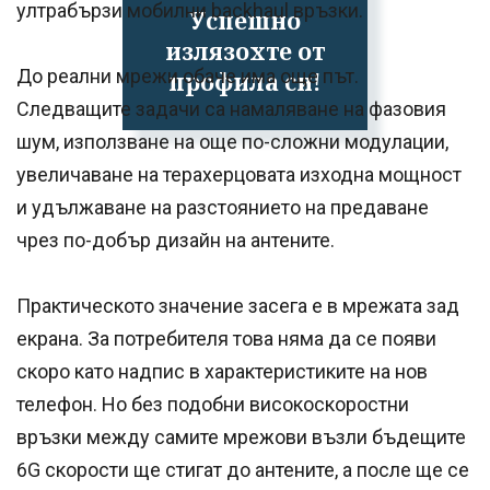
ултрабързи мобилни backhaul връзки.
Успешно
излязохте от
До реални мрежи обаче има още път.
профила си!
Следващите задачи са намаляване на фазовия
шум, използване на още по-сложни модулации,
увеличаване на терахерцовата изходна мощност
и удължаване на разстоянието на предаване
чрез по-добър дизайн на антените.
Практическото значение засега е в мрежата зад
екрана. За потребителя това няма да се появи
скоро като надпис в характеристиките на нов
телефон. Но без подобни високоскоростни
връзки между самите мрежови възли бъдещите
6G скорости ще стигат до антените, а после ще се