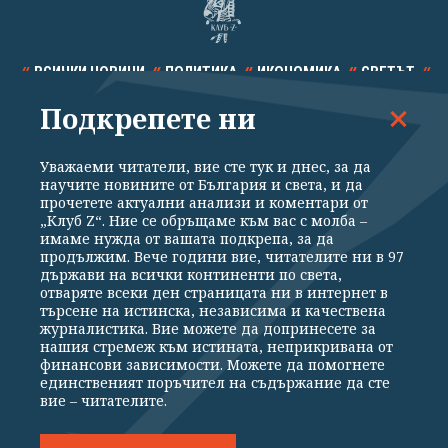
ВСИЧКИ НОВИНИ
ПОЛИТИКА
ИКОНОМИКА
СВЕТЪТ
Подкрепете ни
СПОРТ
КУЛТУРА
ТЕХНОЛОГИИ
КАЛЕЙДОСКОП
МНЕНИЯ
Уважаеми читатели, вие сте тук и днес, за да
научите новините от България и света, и да
прочетете актуални анализи и коментари от
„Клуб Z“. Ние се обръщаме към вас с молба –
имаме нужда от вашата подкрепа, за да
продължим. Вече години вие, читателите ни в 97
Общи условия
Политика за поверителност
държави на всички континенти по света,
отваряте всеки ден страницата ни в интернет в
Реклама
Партньори
Контакти
За Клуб Z
търсене на истинска, независима и качествена
Екип
Подкрепете ни
журналистика. Вие можете да допринесете за
нашия стремеж към истината, неприкривана от
финансови зависимости. Можете да помогнете
единственият поръчител на съдържание да сте
Издател на www.clubz.bg е „Клуб Зебра Медия“ ЕООД, София, ул. "Алеко
вие – читателите.
Константинов" 3. Всички права запазени 2026 „Клуб Зебра Медия“
ЕООД.
Препечатването на материали, снимки и видео от www.clubz.bg без