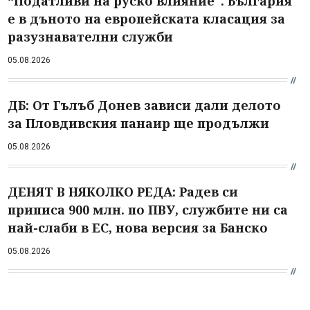
“Податливи на руско влияние". България
е в дъното на европейската класация за
разузнавателни служби
05.08.2026
ДБ: От Гълъб Донев зависи дали делото
за Пловдивския панаир ще продължи
05.08.2026
ДЕНЯТ В НЯКОЛКО РЕДА: Радев си
приписа 900 млн. по ПВУ, службите ни са
най-слаби в ЕС, нова версия за Банско
05.08.2026