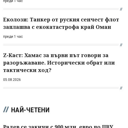
преди 1 час
Еколози: Танкер от руския сенчест флот
заплашва с екокатастрофа край Оман
преди 1 час
Z-Каст: Хамас за първи път говори за
разоръжаване. Исторически обрат или
тактически ход?
05.08.2026
НАЙ-ЧЕТЕНИ
Радев се закичи с 900 млн. евро по ПВУ,