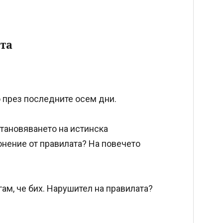
та
о през последните осем дни.
становяването на истинска
онение от правилата? На повечето
гам, че бих. Нарушител на правилата?