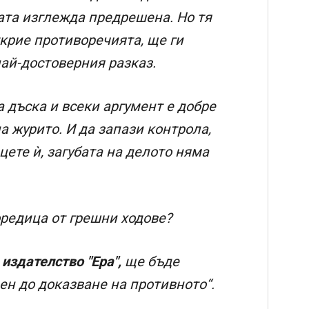
дата изглежда предрешена. Но тя
ткрие противоречията, ще ги
най-достоверния разказ.
 дъска и всеки аргумент е добре
а журито. И да запази контрола,
цете ѝ, загубата на делото няма
редица от грешни ходове?
,
издателство "Ера",
ще бъде
ен до доказване на противното“.