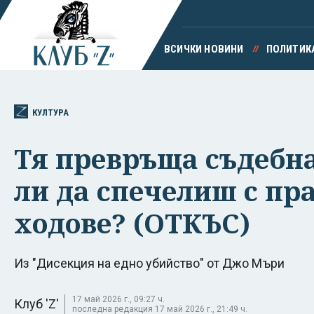
ВСИЧКИ НОВИНИ
ПОЛИТИК
КУЛТУРА
Тя превръща съдебн
ли да спечелиш с пр
ходове? (ОТКЪС)
Из "Дисекция на едно убийство" от Джо Мъри
17 май 2026 г., 09:27 ч.
Клуб 'Z'
последна редакция 17 май 2026 г., 21:49 ч.