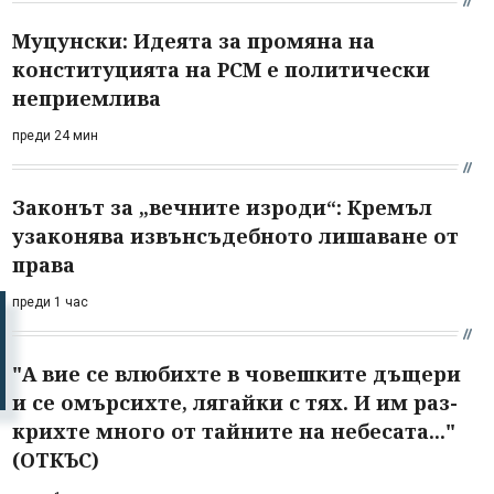
Муцунски: Идеята за промяна на
конституцията на РСМ е политически
неприемлива
преди 24 мин
Законът за „вечните изроди“: Кремъл
узаконява извънсъдебното лишаване от
права
преди 1 час
"А вие се влюбихте в чо­вешките дъщери
и се омърсихте, лягайки с тях. И им раз­
крихте много от тайните на небесата..."
(ОТКЪС)