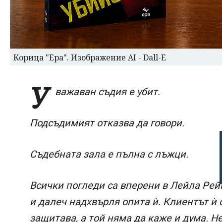
Корица "Ера". Изображение AI - Dall-E
У
важаван съдия е убит.
Подсъдимият отказва да говори.
Съдебната зала е пълна с лъжци.
Всички погледи са вперени в Лейла Рейн
и далеч надхвърля опита ѝ. Клиентът ѝ 
защитава, а той няма да каже и дума. Н