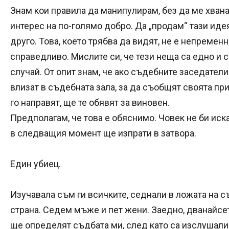
Знам кои правила да манипулирам, без да ме хванат
интерес на по-голямо добро. Да „продам“ тази идея
друго. Това, което трябва да видят, не е непременн
справедливо. Мислите си, че тези неща са едно и с
случай. От опит знам, че ако съдебните заседатели
влизат в съдебната зала, за да съобщят своята пр
го направят, ще те обявят за виновен.
Предполагам, че това е обяснимо. Човек не би иска
в следващия момент ще изпрати в затвора.
Един убиец.
Изучавала съм ги всичките, седнали в ложата на с
страна. Седем мъже и пет жени. Заедно, дванайс
ще определят съдбата ми, след като са изслушали