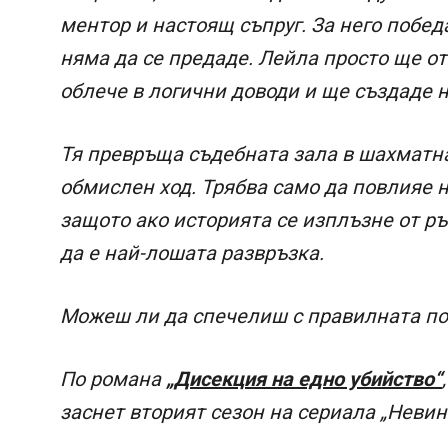
ментор и настоящ съпруг. За него побе
няма да се предаде. Лейла просто ще о
облече в логични доводи и ще създаде 
Тя превръща съдебната зала в шахматна
обмислен ход. Трябва само да повлияе н
защото ако историята се изплъзне от ръ
да е най-лошата развръзка.
Можеш ли да спечелиш с правилната по
По романа
„Дисекция на едно убийство“
заснет вторият сезон на сериала „Невин