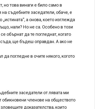
, но това винаги е било само в
 на съдебните заседатели, обаче, е
о „истината“, а онова, което изглежда
ъщо, нали? Но не са. Особено в този
 се обърнат да те погледнат, когато
исъда, ще бъдеш оправдан. А ако не
л да погледне в очите някого, когото
ъдебните заседатели от лявата ми
ет обикновени членове на обществото
 зловещите доказателства, които