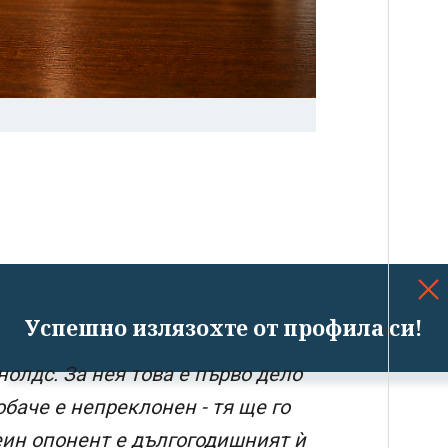
Успешно излязохте от профила си!
олдс. За нея това е първо дело
обаче е непреклонен - тя ще го
еин опонент е дългогодишният ѝ