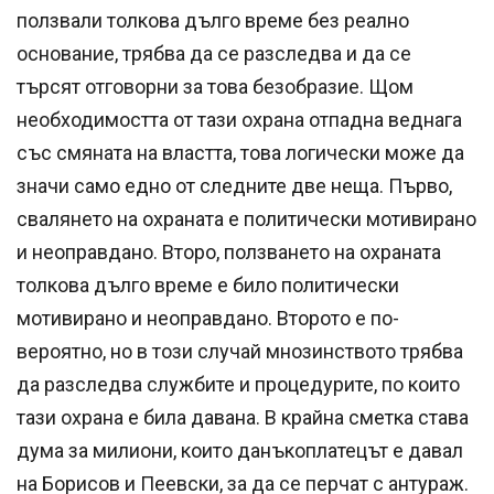
ползвали толкова дълго време без реално
основание, трябва да се разследва и да се
търсят отговорни за това безобразие. Щом
необходимостта от тази охрана отпадна веднага
със смяната на властта, това логически може да
значи само едно от следните две неща. Първо,
свалянето на охраната е политически мотивирано
и неоправдано. Второ, ползването на охраната
толкова дълго време е било политически
мотивирано и неоправдано. Второто е по-
вероятно, но в този случай мнозинството трябва
да разследва службите и процедурите, по които
тази охрана е била давана. В крайна сметка става
дума за милиони, които данъкоплатецът е давал
на Борисов и Пеевски, за да се перчат с антураж.