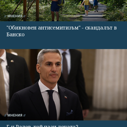
МНЕНИЯ
"Обикновен антисемитизъм" - скандалът в
Банско
МНЕНИЯ
Г-н Радев, кой пази децата?