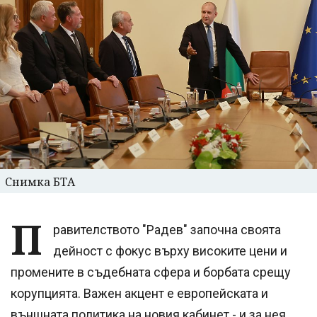
Снимка БТА
П
равителството "Радев" започна своята
дейност с фокус върху високите цени и
промените в съдебната сфера и борбата срещу
корупцията. Важен акцент е европейската и
външната политика на новия кабинет - и за нея