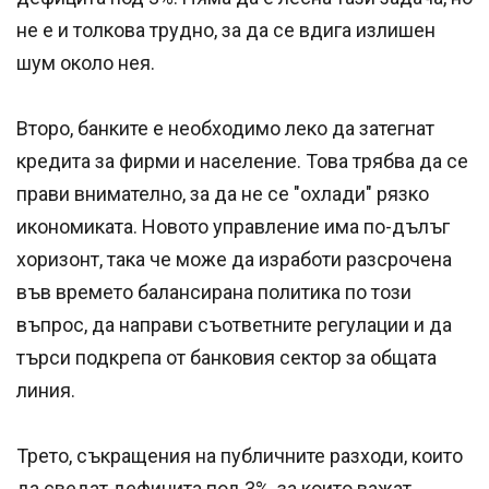
не е и толкова трудно, за да се вдига излишен
шум около нея.
Второ, банките е необходимо леко да затегнат
кредита за фирми и население. Това трябва да се
прави внимателно, за да не се "охлади" рязко
икономиката. Новото управление има по-дълъг
хоризонт, така че може да изработи разсрочена
във времето балансирана политика по този
въпрос, да направи съответните регулации и да
търси подкрепа от банковия сектор за общата
линия.
Трето, съкращения на публичните разходи, които
да сведат дефицита под 3%, за които важат