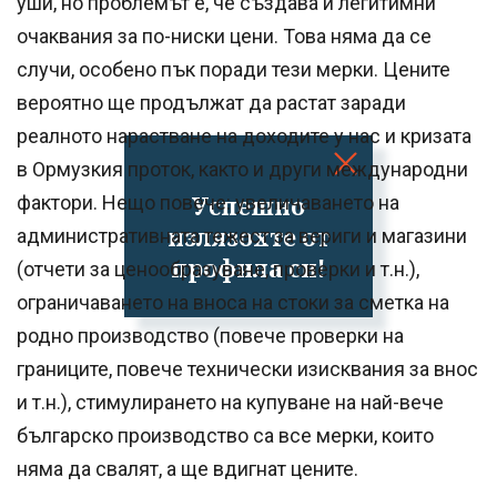
уши, но проблемът е, че създава и легитимни
очаквания за по-ниски цени. Това няма да се
случи, особено пък поради тези мерки. Цените
вероятно ще продължат да растат заради
реалното нарастване на доходите у нас и кризата
в Ормузкия проток, както и други международни
Успешно
фактори. Нещо повече: увеличаването на
излязохте от
административната тежест за вериги и магазини
профила си!
(отчети за ценообразуване, проверки и т.н.),
ограничаването на вноса на стоки за сметка на
родно производство (повече проверки на
границите, повече технически изисквания за внос
и т.н.), стимулирането на купуване на най-вече
българско производство са все мерки, които
няма да свалят, а ще вдигнат цените.