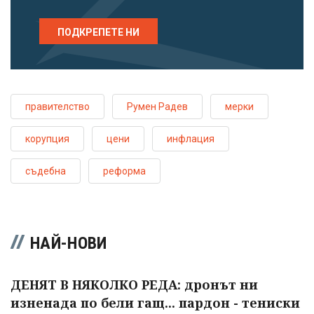
ПОДКРЕПЕТЕ НИ
правителство
Румен Радев
мерки
корупция
цени
инфлация
съдебна
реформа
НАЙ-НОВИ
ДЕНЯТ В НЯКОЛКО РЕДА: дронът ни
изненада по бели гащ... пардон - тениски