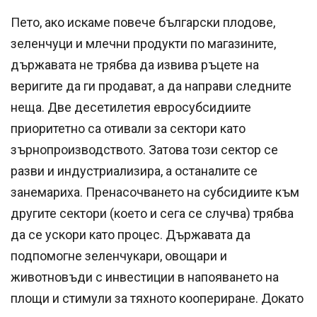
Пето, ако искаме повече български плодове,
зеленчуци и млечни продукти по магазините,
държавата не трябва да извива ръцете на
веригите да ги продават, а да направи следните
неща. Две десетилетия евросубсидиите
приоритетно са отивали за сектори като
зърнопроизводството. Затова този сектор се
разви и индустриализира, а останалите се
занемариха. Пренасочването на субсидиите към
другите сектори (което и сега се случва) трябва
да се ускори като процес. Държавата да
подпомогне зеленчукари, овощари и
животновъди с инвестиции в напояването на
площи и стимули за тяхното коопериране. Докато