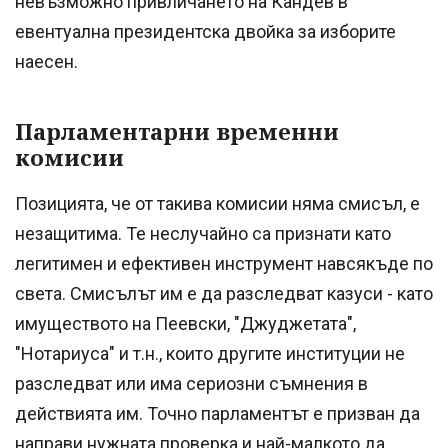
невъзможно привличането на Кандев в
евентуална президентска двойка за изборите
наесен.
Парламентарни временни
комисии
Позицията, че от такива комисии няма смисъл, е
незащитима. Те неслучайно са признати като
легитимен и ефективен инструмент навсякъде по
света. Смисълът им е да разследват казуси - като
имуществото на Пеевски, "Джуджетата",
"Нотариуса" и т.н., които другите институции не
разследват или има сериозни съмнения в
действията им. Точно парламентът е призван да
направи нужната проверка и най-малкото да