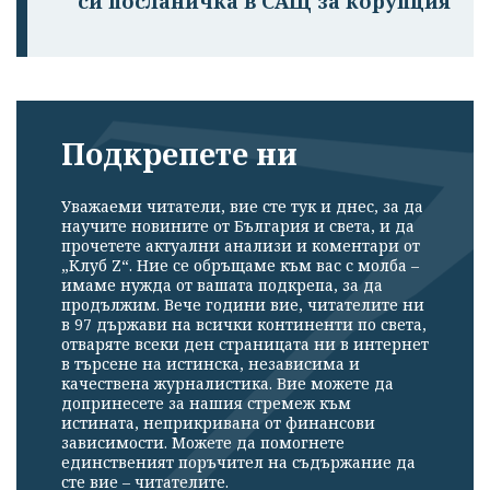
си посланичка в САЩ за корупция
Подкрепете ни
Уважаеми читатели, вие сте тук и днес, за да
научите новините от България и света, и да
прочетете актуални анализи и коментари от
„Клуб Z“. Ние се обръщаме към вас с молба –
имаме нужда от вашата подкрепа, за да
продължим. Вече години вие, читателите ни
в 97 държави на всички континенти по света,
отваряте всеки ден страницата ни в интернет
в търсене на истинска, независима и
качествена журналистика. Вие можете да
допринесете за нашия стремеж към
истината, неприкривана от финансови
зависимости. Можете да помогнете
единственият поръчител на съдържание да
сте вие – читателите.