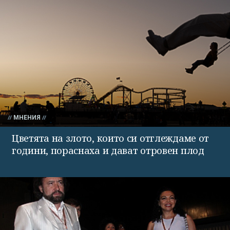
МНЕНИЯ
Цветята на злото, които си отглеждаме от
години, пораснаха и дават отровен плод