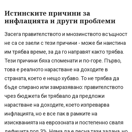
Истинските причини за
инфлацията и други проблеми
Засега правителството и мнозинството всъщност
не са се заели с тези причини - може би наистина
им трябва време, за да го направят както трябва.
Тези причини бяха споменати и по-горе. Първо,
това е реалното нарастване на доходите в
страната, което е нещо хубаво. То не трябва да
бъде спирано или замразявано: правителството
чрез бюджета би трябвало да предложи
нарастване на доходите, което изпреварва
инфлацията, но е все пак в рамките на
изискванията на еврозоната и постепенно сваля
дефицита под 3%. Няма да е лесна тази задача, но