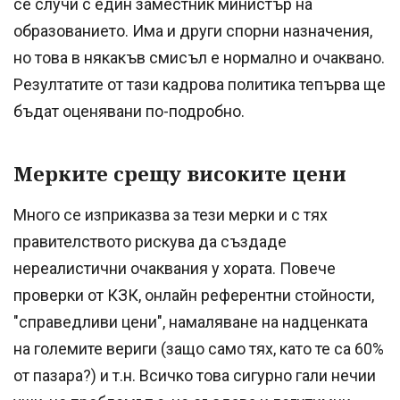
се случи с един заместник министър на
образованието. Има и други спорни назначения,
но това в някакъв смисъл е нормално и очаквано.
Резултатите от тази кадрова политика тепърва ще
бъдат оценявани по-подробно.
Мерките срещу високите цени
Много се изприказва за тези мерки и с тях
правителството рискува да създаде
нереалистични очаквания у хората. Повече
проверки от КЗК, онлайн референтни стойности,
"справедливи цени", намаляване на надценката
на големите вериги (защо само тях, като те са 60%
от пазара?) и т.н. Всичко това сигурно гали нечии