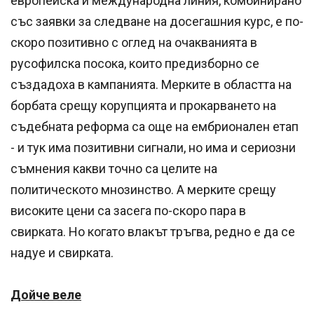
европейска и международна линия, комбинирано
със заявки за следване на досегашния курс, е по-
скоро позитивно с оглед на очакванията в
русофилска посока, които предизборно се
създадоха в кампанията. Мерките в областта на
борбата срещу корупцията и прокарването на
съдебната реформа са още на ембрионален етап
- и тук има позитивни сигнали, но има и сериозни
съмнения какви точно са целите на
политическото мнозинство. А мерките срещу
високите цени са засега по-скоро пара в
свирката. Но когато влакът тръгва, редно е да се
надуе и свирката.
Дойче веле