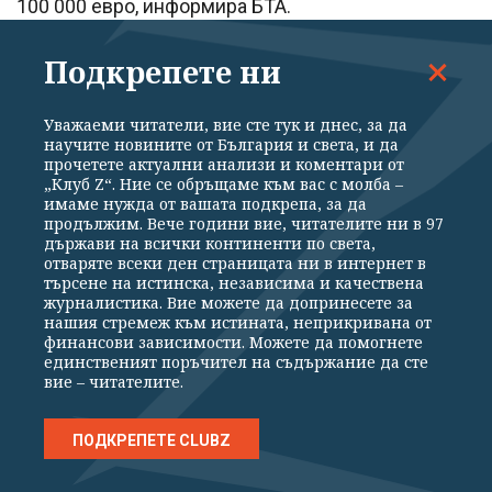
100 000 евро, информира БТА.
Подкрепете ни
Когато нарушението е извършено по отношение
на повече от една стока, услуга или търговски
Уважаеми читатели, вие сте тук и днес, за да
обект, за всяко нарушение се налага отделно
научите новините от България и света, и да
прочетете актуални анализи и коментари от
наказание, пише в законопроекта.
„Клуб Z“. Ние се обръщаме към вас с молба –
имаме нужда от вашата подкрепа, за да
продължим. Вече години вие, читателите ни в 97
Според текстовете му търговците,
държави на всички континенти по света,
отваряте всеки ден страницата ни в интернет в
осъществяващи дейност с предмет търговия на
търсене на истинска, независима и качествена
дребно с хранителни стоки, алкохолни и
журналистика. Вие можете да допринесете за
нашия стремеж към истината, неприкривана от
безалкохолни напитки, тютюневи изделия,
финансови зависимости. Можете да помогнете
единственият поръчител на съдържание да сте
нехранителни стоки и лекарствени продукти с
вие – читателите.
оборот за преходната година над 5 112 919 евро
са длъжни да публикуват ежедневно до 07:00
ПОДКРЕПЕТЕ CLUBZ
часа в машинно четим формат, позволяващ