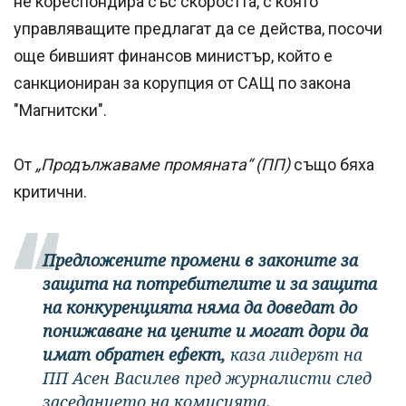
не кореспондира със скоростта, с която
управляващите предлагат да се действа, посочи
още бившият финансов министър, който е
санкциониран за корупция от САЩ по закона
"Магнитски".
От
„Продължаваме промяната“ (ПП)
също бяха
критични.
Предложените промени в законите за
защита на потребителите и за защита
на конкуренцията няма да доведат до
понижаване на цените и могат дори да
имат обратен ефект,
каза лидерът на
ПП Асен Василев пред журналисти след
заседанието на комисията.