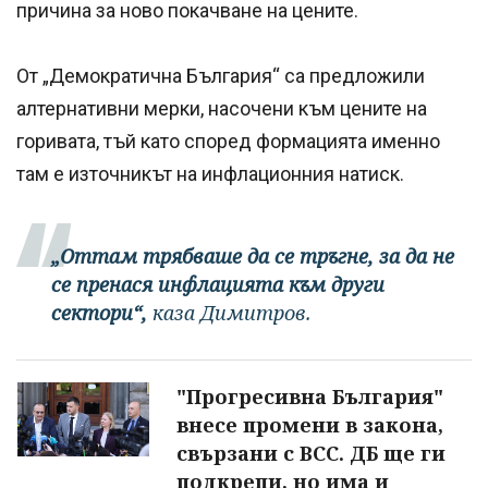
причина за ново покачване на цените.
От „Демократична България“ са предложили
алтернативни мерки, насочени към цените на
горивата, тъй като според формацията именно
там е източникът на инфлационния натиск.
„Оттам трябваше да се тръгне, за да не
се пренася инфлацията към други
сектори“,
каза Димитров.
"Прогресивна България"
внесе промени в закона,
свързани с ВСС. ДБ ще ги
подкрепи, но има и