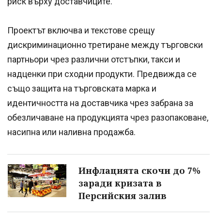
риск върху доставчиците.
Проектът включва и текстове срещу
дискриминационно третиране между търговски
партньори чрез различни отстъпки, такси и
надценки при сходни продукти. Предвижда се
също защита на търговската марка и
идентичността на доставчика чрез забрана за
обезличаване на продукцията чрез разопаковане,
насипна или наливна продажба.
Инфлацията скочи до 7%
заради кризата в
Персийския залив