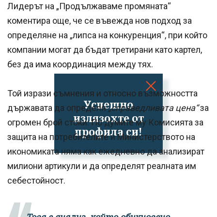
Лидерът на „Продължаваме промяната“
коментира още, че се въвежда нов подход за
определяне на „липса на конкуренция“, при който
компании могат да бъдат третирани като картел,
без да има координация между тях.
Той изрази съмнения и относно възможността
Успешно
държавата да определя
„справедливата цена“
за
излязохте от
огромен брой стоки. По думите му Комисията за
профила си!
защита на потребителите и Министерството на
икономиката няма как ежедневно да анализират
милиони артикули и да определят реалната им
себестойност.
„Това е анализ, който обикновено