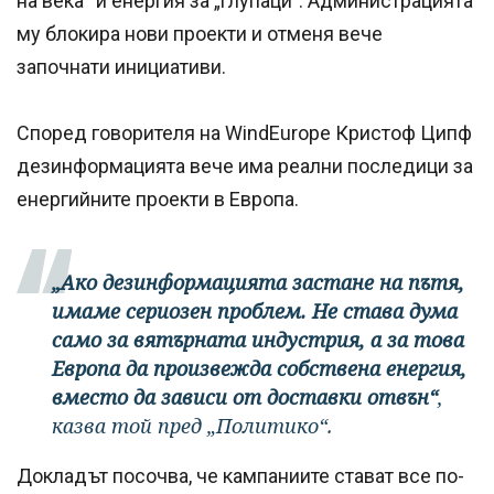
на века“ и енергия за „глупаци". Администрацията
му блокира нови проекти и отменя вече
започнати инициативи.
Според говорителя на WindEurope Кристоф Ципф
дезинформацията вече има реални последици за
енергийните проекти в Европа.
„Ако дезинформацията застане на пътя,
имаме сериозен проблем. Не става дума
само за вятърната индустрия, а за това
Европа да произвежда собствена енергия,
вместо да зависи от доставки отвън“
,
казва той пред „Политико“.
Докладът посочва, че кампаниите стават все по-