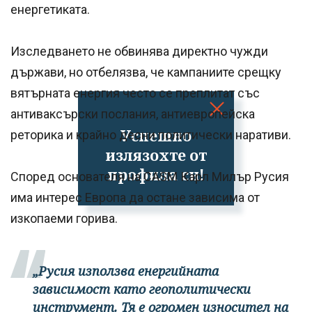
енергетиката.
Изследването не обвинява директно чужди
държави, но отбелязва, че кампаниите срещку
вятърната енергия често се преплитат със
антиваксърски послания, антиевропейска
Успешно
реторика и крайно десни политически наративи.
излязохте от
профила си!
Според основателя на CASM Карл Милър Русия
има интерес Европа да остане зависима от
изкопаеми горива.
„Русия използва енергийната
зависимост като геополитически
инструмент. Тя е огромен износител на