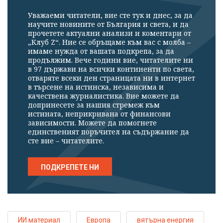
Уважаеми читатели, вие сте тук и днес, за да
научите новините от България и света, и да
прочетете актуални анализи и коментари от
„Клуб Z“. Ние се обръщаме към вас с молба –
имаме нужда от вашата подкрепа, за да
продължим. Вече години вие, читателите ни
в 97 държави на всички континенти по света,
отваряте всеки ден страницата ни в интернет
в търсене на истинска, независима и
качествена журналистика. Вие можете да
допринесете за нашия стремеж към
истината, неприкривана от финансови
зависимости. Можете да помогнете
единственият поръчител на съдържание да
сте вие – читателите.
ПОДКРЕПЕТЕ НИ
ИИ материал
Европа
вятърна енергия