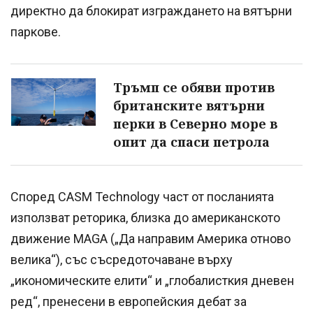
директно да блокират изграждането на вятърни
паркове.
Тръмп се обяви против
британските вятърни
перки в Северно море в
опит да спаси петрола
Според CASM Technology част от посланията
използват реторика, близка до американското
движение MAGA („Да направим Америка отново
велика“), със съсредоточаване върху
„икономическите елити“ и „глобалисткия дневен
ред“, пренесени в европейския дебат за