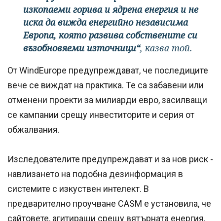
изкопаеми горива и ядрена енергия и не
иска да вижда енергийно независима
Европа, която развива собствените си
възобновяеми източници“
, казва той.
От WindEurope предупреждават, че последиците
вече се виждат на практика. Те са забавени или
отменени проекти за милиарди евро, засилващи
се кампании срещу инвеститорите и серия от
обжалвания.
Изследователите предупреждават и за нов риск -
навлизането на подобна дезинформация в
системите с изкуствен интелект. В
предварително проучване CASM е установила, че
сайтовете, агитиращи срещу вятърната енергия,