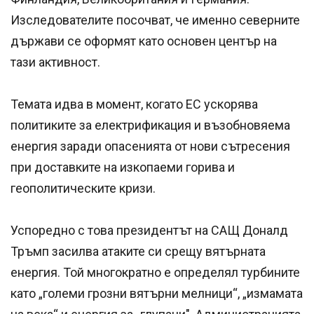
Изследователите посочват, че именно северните
държави се оформят като основен център на
тази активност.
Темата идва в момент, когато ЕС ускорява
политиките за електрификация и възобновяема
енергия заради опасенията от нови сътресения
при доставките на изкопаеми горива и
геополитическите кризи.
Успоредно с това президентът на САЩ Доналд
Тръмп засилва атаките си срещу вятърната
енергия. Той многократно е определял турбините
като „големи грозни вятърни мелници“, „измамата