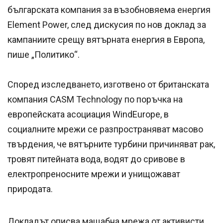
българската компания за възобновяема енергия
Element Power, след дискусия по нов доклад за
кампаниите срещу вятърната енергия в Европа,
пише „Политико“.
Според изследването, изготвено от британската
компания CASM Technology по поръчка на
европейската асоциация WindEurope, в
социалните мрежи се разпространяват масово
твърдения, че вятърните турбини причиняват рак,
тровят питейната вода, водят до сривове в
електропреносните мрежи и унищожават
природата.
Докладът описва мащабна мрежа от активисти,