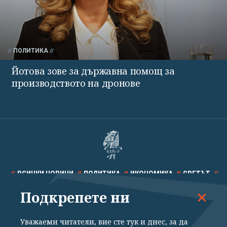
ПОЛИТИКА
Йотова зове за държавна помощ за
производството на дронове
ВСИЧКИ НОВИНИ
ПОЛИТИКА
ИКОНОМИКА
СВЕТЪТ
Подкрепете ни
СПОРТ
КУЛТУРА
ТЕХНОЛОГИИ
КАЛЕЙДОСКОП
МНЕНИЯ
Уважаеми читатели, вие сте тук и днес, за да