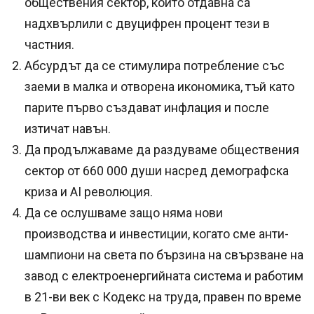
обществения сектор, които отдавна са
надхвърлили с двуцифрен процент тези в
частния.
Абсурдът да се стимулира потребление със
заеми в малка и отворена икономика, тъй като
парите първо създават инфлация и после
изтичат навън.
Да продължаваме да раздуваме обществения
сектор от 660 000 души насред демографска
криза и AI революция.
Да се ослушваме защо няма нови
производства и инвестиции, когато сме анти-
шампиони на света по бързина на свързване на
завод с електроенергийната система и работим
в 21-ви век с Кодекс на труда, правен по време