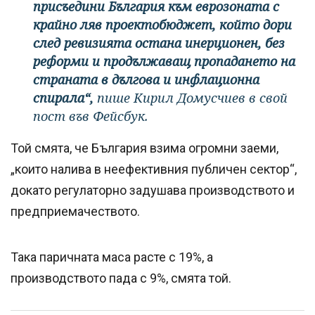
присъедини България към еврозоната с
крайно ляв проектобюджет, който дори
след ревизията остана инерционен, без
реформи и продължаващ пропадането на
страната в дългова и инфлационна
спирала“,
пише Кирил Домусчиев в свой
пост във Фейсбук.
Той смята, че България взима огромни заеми,
„които налива в неефективния публичен сектор“,
докато регулаторно задушава производството и
предприемачеството.
Така паричната маса расте с 19%, а
производството пада с 9%, смята той.