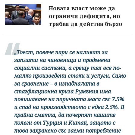
Новата власт може да
ограничи дефицита, но
трябва да действа бързо
„Тоест, повече пари се наливат за
заплати на чиновници и продънени
социални системи, а срещу тях все по-
малко произведени стоки и услуги. Само
за сравнение – в изпадналата в
стагфлационна криза Румъния има
повишаване на паричната маса със 7.5%
и спад на производството с едва 2.5%. В
крайна сметка, да почерпят нашите
колеги от Турция и Китай, защото с
това захранено със заеми потребление