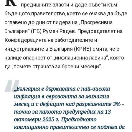
предишните власти и даде съвети към
бъдещото правителство, което се очаква да бъде
оглавено до дни от лидера на „Прогресивна
България“ (ПБ) Румен Радев. Председателят на
Конфедерацията на работодателите и
индустриалците в България (КРИБ) смята, че е
налице опасност от „инфлационна лавина“, която
да „помете страната за броени месеци“.
„България е държавата с най-висока
инфлация в еврозоната за миналия
месец и с дефицит над разрешените 3% -
точно за каквото предупредих на 13
октомври 2025 г. Предходното
коалиционно правителство се подлъга да