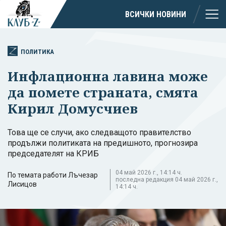
ВСИЧКИ НОВИНИ
ПОЛИТИКА
Инфлационна лавина може
да помете страната, смята
Кирил Домусчиев
Това ще се случи, ако следващото правителство
продължи политиката на предишното, прогнозира
председателят на КРИБ
04 май 2026 г., 14:14 ч.
По темата работи Лъчезар
последна редакция 04 май 2026 г.,
Лисицов
14:14 ч.