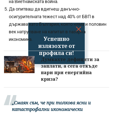
на Виетнамската война.
Да опитваш да вдигнеш данъчно-
осигурителната тежест над 40% от БВП в
държава като България, която няма и половин
век натрупване на капитал в пазарна
Успешно
икономика.
излязохте от
профила си!
Думкахте дефицити за
заплати, а сега откъде
пари при енергийна
криза?
„Смаян съм, че при толкова ясни и
катастрофални икономически