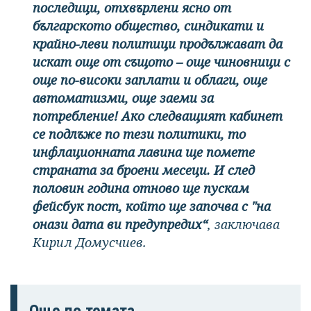
последици, отхвърлени ясно от
българското общество, синдикати и
крайно-леви политици продължават да
искат още от същото – още чиновници с
още по-високи заплати и облаги, още
автоматизми, още заеми за
потребление! Ако следващият кабинет
се подлъже по тези политики, то
инфлационната лавина ще помете
страната за броени месеци. И след
половин година отново ще пускам
фейсбук пост, който ще започва с "на
онази дата ви предупредих“
, заключава
Кирил Домусчиев.