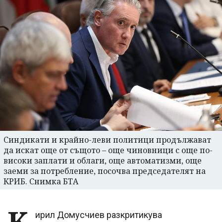
Синдикати и крайно-леви политици продължават
да искат още от същото – още чиновници с още по-
високи заплати и облаги, още автоматизми, още
заеми за потребление, посочва председателят на
КРИБ. Снимка БТА
К
ирил Домусчиев разкритикува