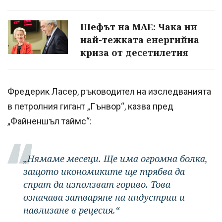
Шефът на МАE: Чака ни
най-тежката енергийна
криза от десетилетия
Фредерик Ласер, ръководител на изследванията
в петролния гигант „Гънвор“, казва пред
„Файненшъл таймс“:
„Нямаме месеци. Ще има огромна болка,
защото икономиките ще трябва да
спрат да използват гориво. Това
означава затваряне на индустрии и
навлизане в рецесия.“