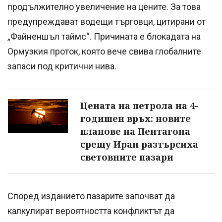
продължително увеличение на цените. За това
предупреждават водещи търговци, цитирани от
„Файненшъл таймс“. Причината е блокадата на
Ормузкия проток, която вече свива глобалните
запаси под критични нива.
Цената на петрола на 4-
годишен връх: новите
планове на Пентагона
срещу Иран разтърсиха
световните пазари
Според изданието пазарите започват да
калкулират вероятността конфликтът да