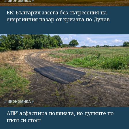
ИКОНОМИКА
ЕК: България засега без сътресения на
енергийния пазар от кризата по Дунав
ИКОНОМИКА
АПИ асфалтира поляната, но дупките по
пътя си стоят