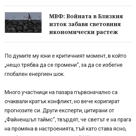
МВФ: Войната в Близкия
изток забавя световния
икономически растеж
По думите му юни е критичният момент, в който
„нещо трябва да се промени“, за да се избегне
глобален енергиен шок.
Много участници на пазара първоначално са
очаквали кратък конфликт, но вече коригират
прогнозите си. Други експерти, цитирани от
„Файненшъл таймс“, твърдят, че светът е на прага
на промяна в настроенията, тъй като става ясно,