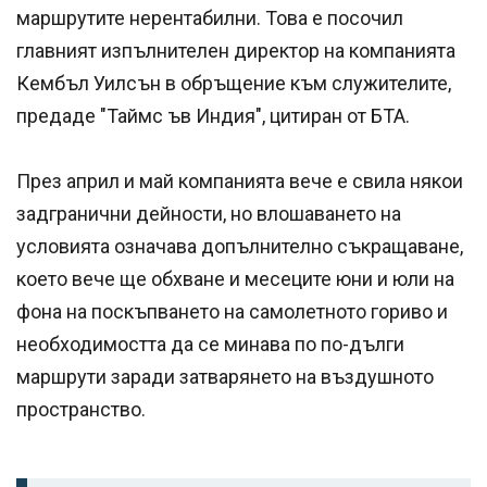
маршрутите нерентабилни. Това е посочил
главният изпълнителен директор на компанията
Кембъл Уилсън в обръщение към служителите,
предаде "Таймс ъв Индия", цитиран от БТА.
През април и май компанията вече е свила някои
задгранични дейности, но влошаването на
условията означава допълнително съкращаване,
което вече ще обхване и месеците юни и юли на
фона на поскъпването на самолетното гориво и
необходимостта да се минава по по-дълги
маршрути заради затварянето на въздушното
пространство.