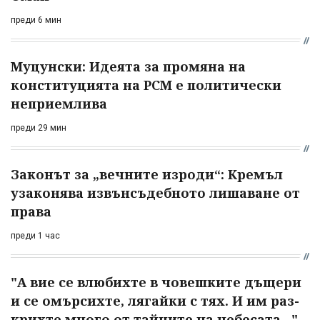
преди 6 мин
Муцунски: Идеята за промяна на
конституцията на РСМ е политически
неприемлива
преди 29 мин
Законът за „вечните изроди“: Кремъл
узаконява извънсъдебното лишаване от
права
преди 1 час
"А вие се влюбихте в чо­вешките дъщери
и се омърсихте, лягайки с тях. И им раз­
крихте много от тайните на небесата..."