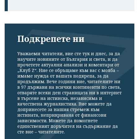
Подкрепете ни
Уважаеми читатели, вие сте тук и днес, за да
научите новините от България и света, и да
прочетете актуални анализи и коментари от
„Клуб Z“. Ние се обръщаме към вас с молба –
имаме нужда от вашата подкрепа, за да
продължим. Вече години вие, читателите ни
в 97 държави на всички континенти по света,
отваряте всеки ден страницата ни в интернет
в търсене на истинска, независима и
качествена журналистика. Вие можете да
допринесете за нашия стремеж към
истината, неприкривана от финансови
зависимости. Можете да помогнете
единственият поръчител на съдържание да
сте вие – читателите.