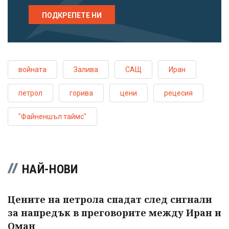
ПОДКРЕПЕТЕ НИ
войната
Залива
САЩ
Иран
петрол
горива
цени
рецесия
"Файненшъл таймс"
НАЙ-НОВИ
Цените на петрола спадат след сигнали
за напредък в преговорите между Иран и
Оман