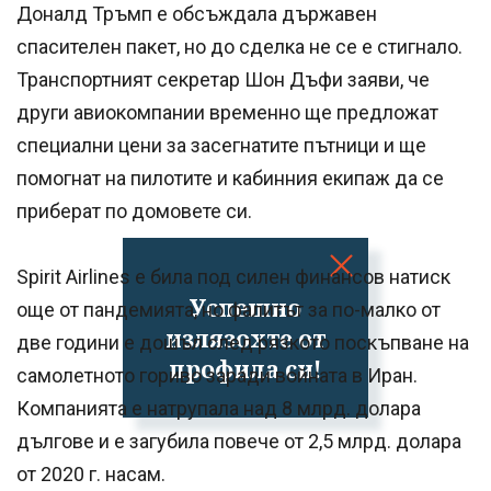
Доналд Тръмп е обсъждала държавен
спасителен пакет, но до сделка не се е стигнало.
Транспортният секретар Шон Дъфи заяви, че
други авиокомпании временно ще предложат
специални цени за засегнатите пътници и ще
помогнат на пилотите и кабинния екипаж да се
приберат по домовете си.
Spirit Airlines е била под силен финансов натиск
Успешно
още от пандемията, но фалитът за по-малко от
излязохте от
две години е дошъл след рязкото поскъпване на
профила си!
самолетното гориво заради войната в Иран.
Компанията е натрупала над 8 млрд. долара
дългове и е загубила повече от 2,5 млрд. долара
от 2020 г. насам.