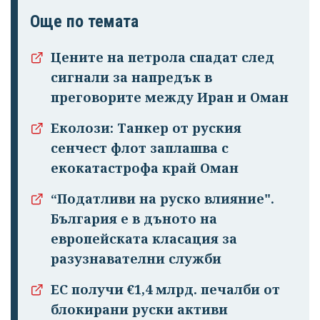
Още по темата
Цените на петрола спадат след
сигнали за напредък в
преговорите между Иран и Оман
Еколози: Танкер от руския
сенчест флот заплашва с
екокатастрофа край Оман
“Податливи на руско влияние".
България е в дъното на
европейската класация за
разузнавателни служби
ЕС получи €1,4 млрд. печалби от
блокирани руски активи