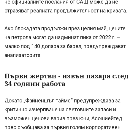
че официалните послания от САЩ може да не
отразяват реалната продължителност на кризата.
Ако блокадата продължи през целия май, цените
на петрола могат да надминат пика от 2022 г. –
малко под 140 долара за барел, предупреждават
анализаторите.
Първи жертви - извън пазара след
34 години работа
Докато „Файненшъл таймс“ предупреждава за
критично изчерпване на световните запаси и
възможен ценови взрив през юни, Асошиейтед
прес съобщава за първия голям корпоративен