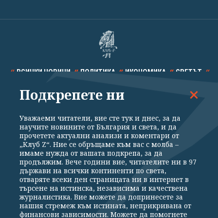
ВСИЧКИ НОВИНИ
ПОЛИТИКА
ИКОНОМИКА
СВЕТЪТ
Подкрепете ни
СПОРТ
КУЛТУРА
ТЕХНОЛОГИИ
КАЛЕЙДОСКОП
МНЕНИЯ
Уважаеми читатели, вие сте тук и днес, за да
научите новините от България и света, и да
прочетете актуални анализи и коментари от
„Клуб Z“. Ние се обръщаме към вас с молба –
имаме нужда от вашата подкрепа, за да
продължим. Вече години вие, читателите ни в 97
Общи условия
Политика за поверителност
държави на всички континенти по света,
отваряте всеки ден страницата ни в интернет в
Реклама
Партньори
Контакти
За Клуб Z
търсене на истинска, независима и качествена
Екип
Подкрепете ни
журналистика. Вие можете да допринесете за
нашия стремеж към истината, неприкривана от
финансови зависимости. Можете да помогнете