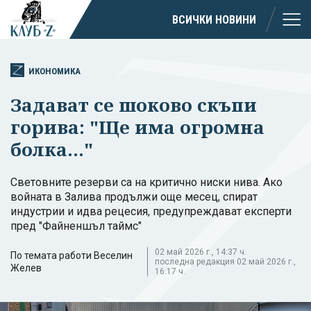
ВСИЧКИ НОВИНИ
ИКОНОМИКА
Задават се шоково скъпи
горива: "Ще има огромна
болка..."
Световните резерви са на критично ниски нива. Ако
войната в Залива продължи още месец, спират
индустрии и идва рецесия, предупреждават експерти
пред "Файненшъл таймс"
02 май 2026 г., 14:37 ч.
По темата работи Веселин
последна редакция 02 май 2026 г.,
Желев
16:17 ч.