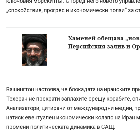
ключовия морски път. Според него новото управл
„спокойствие, прогрес и икономически ползи“ за с
Хаменей обещава „нова
Персийския залив и О
Вашингтон настоява, че блокадата на иранските п
Техеран не прекрати заплахите срещу корабите, оп
Анализатори, цитирани от международни медии, п
натиск евентуален икономически колапс на Иран м
промени политическата динамика в САЩ.