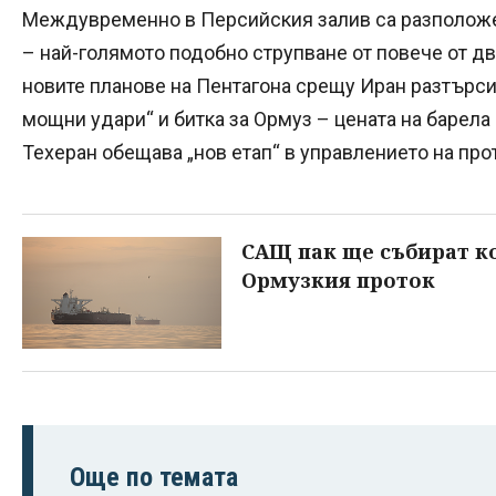
Междувременно в Персийския залив са разположе
– най-голямото подобно струпване от повече от дв
новите планове на Пентагона срещу Иран разтърси
мощни удари“ и битка за Ормуз – цената на барела
Техеран обещава „нов етап“ в управлението на про
САЩ пак ще събират ко
Ормузкия проток
Още по темата