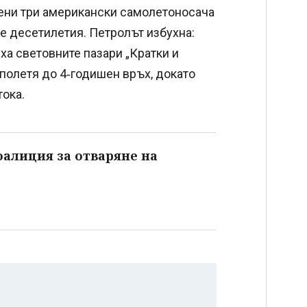
ни три американски самолетоносача
е десетилетия. Петролът избухна:
ха световните пазари „Кратки и
 полетя до 4‑годишен връх, докато
тока.
алиция за отваряне на