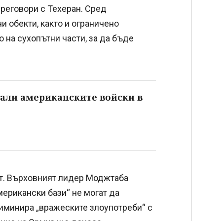
преговори с Техеран. Сред
и обекти, както и ограничено
о на сухопътни части, за да бъде
али американските войски в
т. Върховният лидер Моджтаба
мерикански бази“ не могат да
лиминира „вражеските злоупотреби“ с