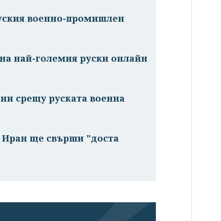
руския военно-промишлен
на най-големия руски онлайн
ии срещу руската военна
с Иран ще свърши "доста