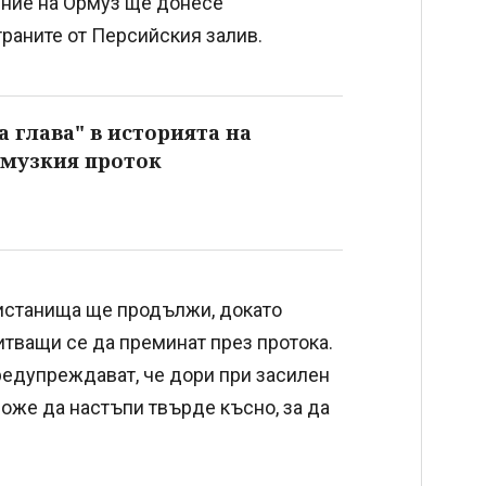
ение на Ормуз ще донесе
траните от Персийския залив.
 глава" в историята на
рмузкия проток
ристанища ще продължи, докато
итващи се да преминат през протока.
редупреждават, че дори при засилен
оже да настъпи твърде късно, за да