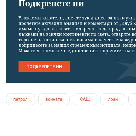
Подкрепете ни
Уважаеми читатели, вие сте тук и днес, за да научит
прочетете актуални анализи и коментари от „Клуб Z
имаме нужда от вашата подкрепа, за да продължим. 
държави на всички континенти по света, отваряте в
търсене на истинска, независима и качествена жур
допринесете за нашия стремеж към истината, непр
Можете да помогнете единственият поръчител на съ
ПОДКРЕПЕТЕ НИ
петрол
войната
САЩ
Иран