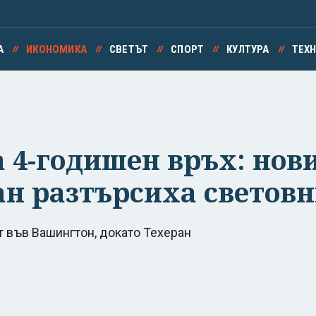
А
ИКОНОМИКА
СВЕТЪТ
СПОРТ
КУЛТУРА
ТЕХ
а 4-годишен връх: нов
н разтърсиха световн
т във Вашингтон, докато Техеран