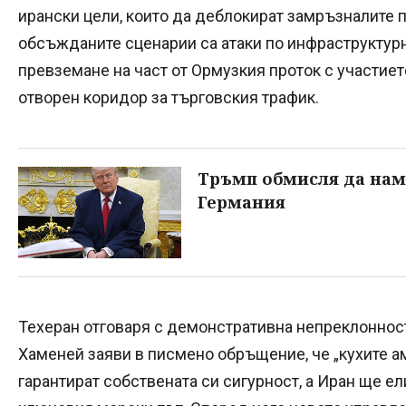
ирански цели, които да деблокират замръзналите 
обсъжданите сценарии са атаки по инфраструктурн
превземане на част от Ормузкия проток с участиет
отворен коридор за търговския трафик.
Тръмп обмисля да нам
Германия
Техеран отговаря с демонстративна непреклоннос
Хаменей заяви в писмено обръщение, че „кухите а
гарантират собствената си сигурност, а Иран ще е