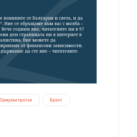
е новините от България и света, и да
“. Ние се обръщаме към вас с молба –
Вече години вие, читателите ни в 97
секи ден страницата ни в интернет в
налистика. Вие можете да
икривана от финансови зависимости.
държание да сте вие – читателите.
Ормузки проток
Брент