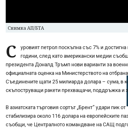
Снимка АП/БТА
С
уровият петрол поскъпна със 7% и достигна 
години, след като американски медии съобщ
президента Доналд Тръмп нови варианти за военн
официалната оценка на Министерството на отбранат
Съединените щати 25 милиарда долара – сума, в к
скъпоструващи ракети прехващачи, поддръжка и за
В азиатската търговия сортът „Брент“ удари пик от 
стабилизира около 116 долара на европейските паз
съобщи, че Централното командване на САЩ подго