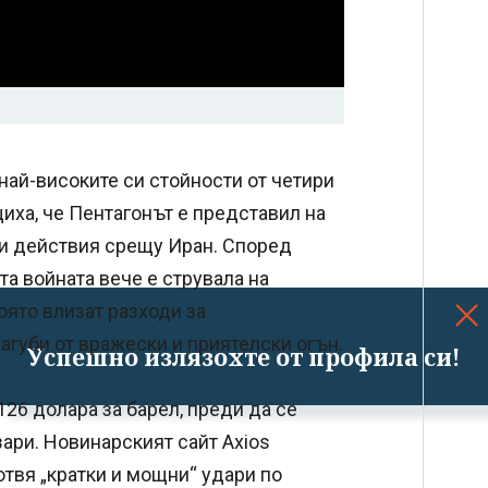
най-високите си стойности от четири
иха, че Пентагонът е представил на
и действия срещу Иран. Според
а войната вече е струвала на
оято влизат разходи за
губи от вражески и приятелски огън.
Успешно излязохте от профила си!
126 долара за барел, преди да се
ари. Новинарският сайт Axios
твя „кратки и мощни“ удари по