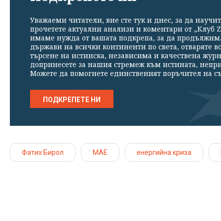
Уважаеми читатели, вие сте тук и днес, за да научит
прочетете актуални анализи и коментари от „Клуб Z
имаме нужда от вашата подкрепа, за да продължим. 
държави на всички континенти по света, отваряте в
търсене на истинска, независима и качествена жур
допринесете за нашия стремеж към истината, непр
Можете да помогнете единственият поръчител на съ
ПОДКРЕПЕТЕ НИ
Фатих Бирол
МАЕ
енергийна криза