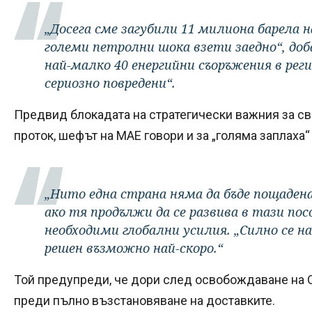
„Досега сме загубили 11 милиона барела н
големи петролни шока взети заедно“, доба
най-малко 40 енергийни съоръжения в реги
сериозно повредени“.
Предвид блокадата на стратегически важния за с
проток, шефът на МАЕ говори и за „голяма заплаха“
„Нито една страна няма да бъде пощадена
ако тя продължи да се развива в тази пос
необходими глобални усилия. „Силно се н
решен възможно най-скоро.“
Той предупреди, че дори след освобождаване на 
преди пълно възстановяване на доставките.