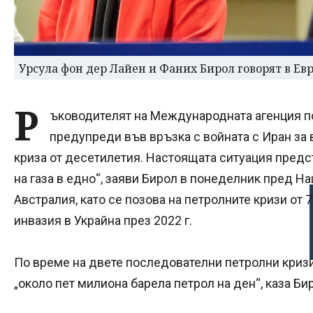
Урсула фон дер Лайен и Фаних Бирол говорят в Ев
Р
ъководителят на Международната агенция по
предупреди във връзка с войната с Иран за 
криза от десетилетия. Настоящата ситуация предс
на газа в едно“, заяви Бирол в понеделник пред Н
Австралия, като се позова на петролните кризи от 
инвазия в Украйна през 2022 г.
По време на двете последователни петролни кризи 
„около пет милиона барела петрол на ден“, каза Би