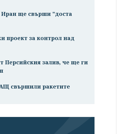
с Иран ще свърши "доста
ки проект за контрол над
т Персийския залив, че ще ги
мп
САЩ свършили ракетите