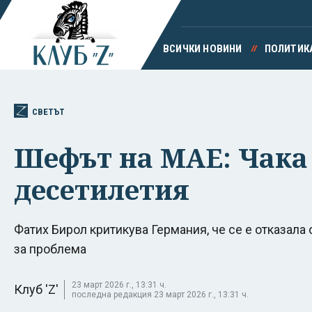
ВСИЧКИ НОВИНИ
ПОЛИТИК
СВЕТЪТ
Шефът на МАE: Чака 
десетилетия
Фатих Бирол критикува Германия, че се е отказала 
за проблема
23 март 2026 г., 13:31 ч.
Клуб 'Z'
последна редакция 23 март 2026 г., 13:31 ч.