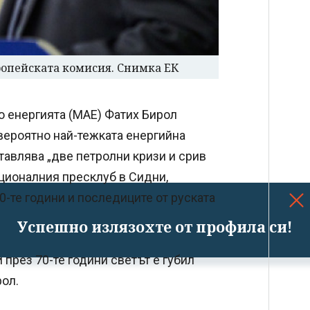
ропейската комисия. Снимка ЕК
 енергията (МАЕ) Фатих Бирол
вероятно най-тежката енергийна
тавлява „две петролни кризи и срив
ационалния пресклуб в Сидни,
70-те години и последиците от руската
Успешно излязохте от профила си!
през 70-те години светът е губил
рол.