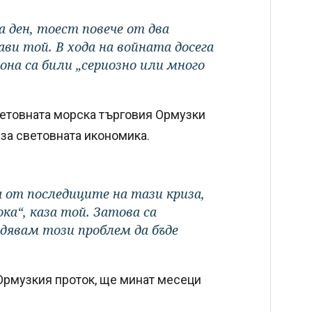
а ден, тоест повече от два
ви той. В хода на войната досега
она са били „сериозно или много
ветовната морска търговия Ормузки
 за световната икономика.
 от последиците на тази криза,
ока“, каза той. Затова са
адявам този проблем да бъде
Ормузкия проток, ще минат месеци