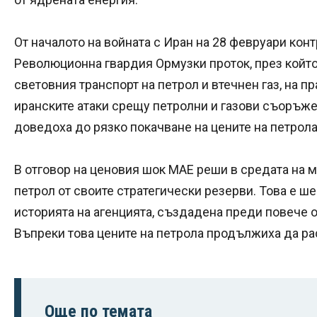
От началото на войната с Иран на 28 февруари кон
Революционна гвардия Ормузки проток, през който
световния транспорт на петрол и втечнен газ, на пр
иранските атаки срещу петролни и газови съоръже
доведоха до рязко покачване на цените на петрола 
В отговор на ценовия шок МАЕ реши в средата на 
петрол от своите стратегически резерви. Това е ш
историята на агенцията, създадена преди повече о
Въпреки това цените на петрола продължиха да ра
Още по темата