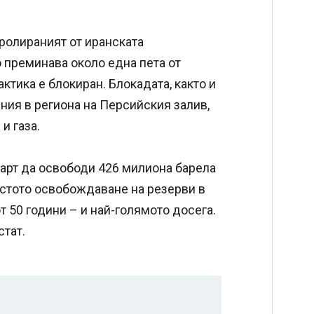
тролираният от иранската
 преминава около една пета от
актика е блокиран. Блокадата, както и
ния в региона на Персийския залив,
и газа.
март да освободи 426 милиона барела
естото освобождаване на резерви в
т 50 години – и най-голямото досега.
стат.