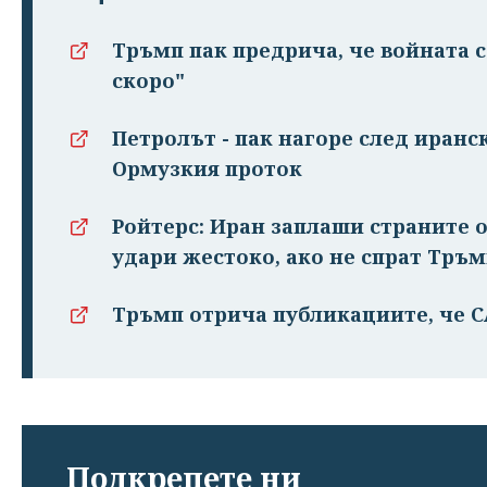
Тръмп пак предрича, че войната 
скоро"
Петролът - пак нагоре след иранс
Ормузкия проток
Ройтерс: Иран заплаши страните о
удари жестоко, ако не спрат Тръ
Тръмп отрича публикациите, че 
Подкрепете ни