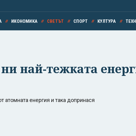
А
ИКОНОМИКА
СВЕТЪТ
СПОРТ
КУЛТУРА
ТЕХ
ни най-тежката енерг
от атомната енергия и така допринася