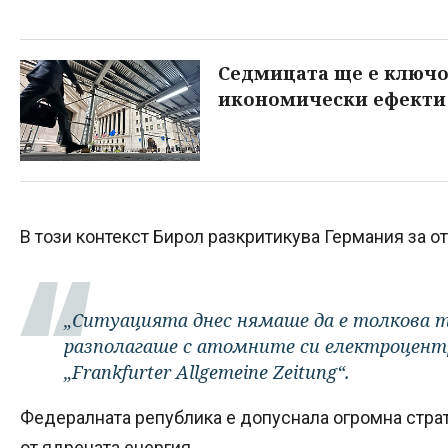
Седмицата ще е ключо
икономически ефекти 
В този контекст Бирол разкритикува Германия за от
„Ситуацията днес нямаше да е толкова т
разполагаше с атомните си електроцентр
„Frankfurter Allgemeine Zeitung“.
Федералната република е допуснала огромна страте
от ядрената енергия.