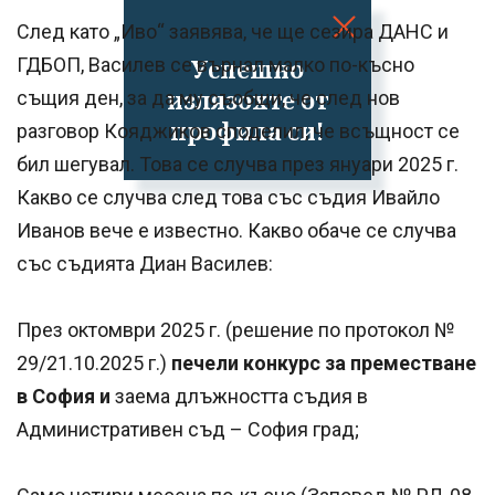
След като „Иво“ заявява, че ще сезира ДАНС и
Успешно
ГДБОП, Василев се върнал малко по-късно
излязохте от
същия ден, за да му съобщи, че след нов
профила си!
разговор Кояджиков споделил, че всъщност се
бил шегувал. Това се случва през януари 2025 г.
Какво се случва след това със съдия Ивайло
Иванов вече е известно. Какво обаче се случва
със съдията Диан Василев:
През октомври 2025 г. (решение по протокол №
29/21.10.2025 г.)
печели конкурс за преместване
в София и
заема длъжността съдия в
Административен съд – София град;