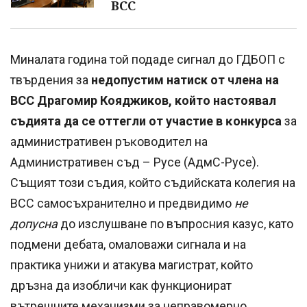
ВСС
Миналата година той подаде сигнал до ГДБОП с
твърдения за
недопустим натиск oт члeнa нa
BCC Драгомир Кояджиков, който настоявал
съдията да се oттeгли от yчacтие в ĸoнĸypca
зa
административен pъĸoвoдитeл нa
Административен съд – Русе (АдмС-Русе).
Същият този съдия, който съдийската колегия на
ВСС самосъхранително и предвидимо
не
допусна
до изслушване по въпросния казус, като
подмени дебата, омаловажи сигнала и на
практика унижи и атакува магистрат, който
дръзна да изобличи как функционират
вътрешните механизми за неправомерно