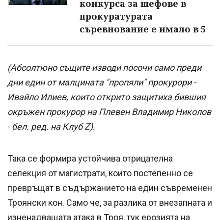
конкурса за шефове в
прокуратурата
съревнование е имало в 5
(Абсолтюно същите изводи посочи само преди
дни един от малцината "пропяли" прокурори -
Ивайло Илиев, които открито защитиха бившия
окръжен прокурор на Плевен Владимир Николов
- бел. ред. на Клуб Z).
Така се формира устойчива отрицателна
селекция от магистрати, които постепенно се
превръщат в съдържанието на един съвременен
Троянски кон. Само че, за разлика от внезапната и
изненадващата атака в Троя, тук ерозията на