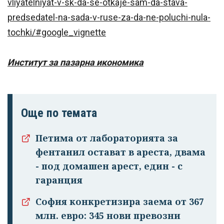
vliyatelniyat-v-sk-da-se-otkaje-sam-da-stava-
predsedatel-na-sada-v-ruse-za-da-ne-poluchi-nula-
tochki/#google_vignette
Институт за пазарна икономика
Още по темата
Петима от лабораторията за
фентанил остават в ареста, двама
- под домашен арест, един - с
гаранция
София конкретизира заема от 367
млн. евро: 345 нови превозни