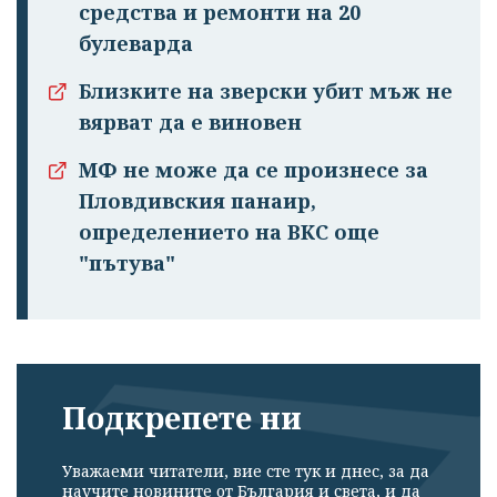
средства и ремонти на 20
булеварда
Близките на зверски убит мъж не
вярват да е виновен
МФ не може да се произнесе за
Пловдивския панаир,
определението на ВКС още
"пътува"
Подкрепете ни
Уважаеми читатели, вие сте тук и днес, за да
научите новините от България и света, и да