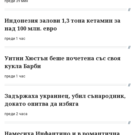
преди 39 мин
Индонезия залови 1,3 тона кетамин за
над 100 млн. евро
преди 1 час
Уитни Хюстън беше почетена със своя
кукла Барби
преди 1 час
Задържаха украинец, убил сънародник,
докато опитва да избяга
преди 2 часа
Намесиха Инфантино и в романтична