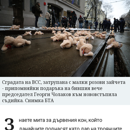
Сградата на ВСС, затрупана с малки розови зайчета
- припомняйки подаръка на бившия вече
председател Георги Чолаков към нововстъпила
съдийка. Снимка БТА
З
наете мита за дървения кон, който
данайците поднасят като дар на троянците