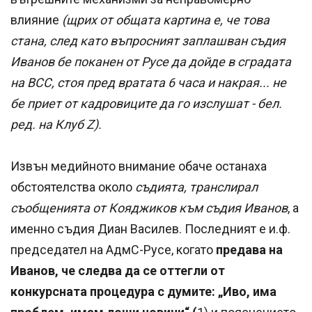
влияние
(щрих от общата картина е, че това
стана, след като въпросният заплашван съдия
Иванов бе поканен от Русе да дойде в сградата
на ВСС, стоя пред вратата 6 часа и накрая... не
бе приет от кадровиците да го изслушат - бел.
ред. на Клуб Z).
Извън медийното внимание обаче останаха
обстоятелства около
съдията, транслирал
съобщенията от Кояджиков към съдия Иванов
, а
именно съдия Диан Василев. Последният е и.ф.
председател на АдмС-Русе, когато
предава на
Иванов, че следва да се оттегли от
конкурсната процедура с думите: „Иво, има