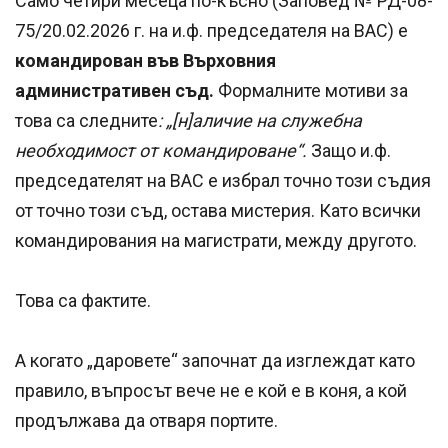
Само четири месеца по-късно (Заповед № РД-08-
75/20.02.2026 г. на и.ф. председателя на ВАС) е
командирован във Върховния
административен съд.
Формалните мотиви за
това са следните
: „[н]аличие на служебна
необходимост от командироване“.
Защо и.ф.
председателят на ВАС е избрал точно този съдия
от точно този съд, остава мистерия. Като всички
командирования на магистрати, между другото.
Това са фактите.
А когато „даровете“ започнат да изглеждат като
правило, въпросът вече не е кой е в коня, а кой
продължава да отваря портите.