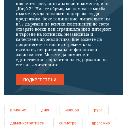
прочетете актуални анализи и коментари от
„Клуб Z“. Ние се обръщаме към вас с молба –
имаме нужда от вашата подкрепа, за да
продължим. Вече години вие, читателите ни
в 97 държави на всички континенти по света,
отваряте всеки ден страницата ни в интернет
в търсене на истинска, независима и
качествена журналистика. Вие можете да
допринесете за нашия стремеж към
истината, неприкривана от финансови
зависимости. Можете да помогнете
единственият поръчител на съдържание да
сте вие – читателите.
ПОДКРЕПЕТЕ НИ
влияние
диан
иванов
русе
даминистративен
силистра
драгомир