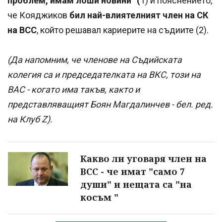
проблем, имам лоши новини“ (
1) и пояснението,
че Кояджиков
бил най-влиятелният член на СК
на ВСС
, който решавал кариерите на съдиите (2).
(Да напомним, че членове на Съдийската
колегия са и председателката на ВКС, този на
ВАС - когато има такъв, както и
представляващият Боян Магдалинчев - бел. ред.
на Клуб Z).
Какво ли уговаря член на
ВСС - че имат "само 7
души" и нещата са "на
косъм "