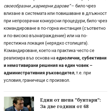
своеобразни „кариерни дарове“
– било чрез
влизане в системата или повишаване в длъжност
при непрозрачни конкурсни процедури, било чрез
командироване в по-горна инстанция (съответно
и по-високо възнаграждение) или на по-
престижна локация (нерядко столицата).
Командироване, което на практика често се
реализира въз основа на
еднолични, субективни
и немотивирани решения на един човек –
административния ръководител
, т.е. при
условия, граничещи с произвол.
Един от шепа "бунтари":
За две години от 68