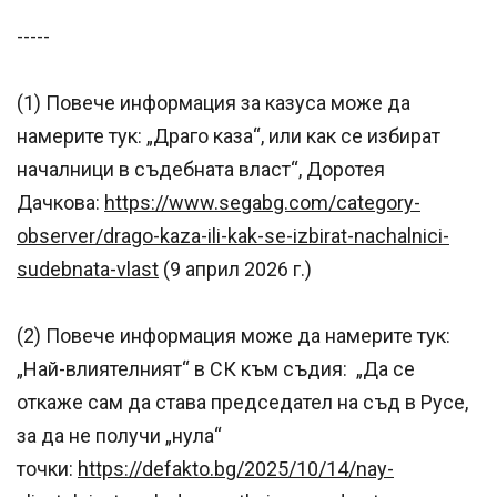
-----
(1) Повече информация за казуса може да
намерите тук: „Драго каза“, или как се избират
началници в съдебната власт“, Доротея
Дачкова:
https://www.segabg.com/category-
observer/drago-kaza-ili-kak-se-izbirat-nachalnici-
sudebnata-vlast
(9 април 2026 г.)
(2) Повече информация може да намерите тук:
„Най-влиятелният“ в СК към съдия: „Да се
откаже сам да става председател на съд в Русе,
за да не получи „нула“
точки:
https://defakto.bg/2025/10/14/nay-