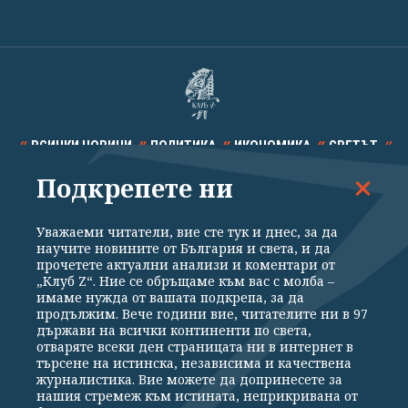
ВСИЧКИ НОВИНИ
ПОЛИТИКА
ИКОНОМИКА
СВЕТЪТ
Подкрепете ни
СПОРТ
КУЛТУРА
ТЕХНОЛОГИИ
КАЛЕЙДОСКОП
МНЕНИЯ
Уважаеми читатели, вие сте тук и днес, за да
научите новините от България и света, и да
прочетете актуални анализи и коментари от
„Клуб Z“. Ние се обръщаме към вас с молба –
имаме нужда от вашата подкрепа, за да
продължим. Вече години вие, читателите ни в 97
Общи условия
Политика за поверителност
държави на всички континенти по света,
отваряте всеки ден страницата ни в интернет в
Реклама
Партньори
Контакти
За Клуб Z
търсене на истинска, независима и качествена
Екип
Подкрепете ни
журналистика. Вие можете да допринесете за
нашия стремеж към истината, неприкривана от