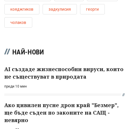
кояджгиков
задкулисия
георги
чолаков
НАЙ-НОВИ
AI създаде жизнеспособни вируси, които
не съществуват в природата
преди 10 мин
Ако цивилен пусне дрон край "Безмер",
ще бъде съден по законите на САЩ -
невярно