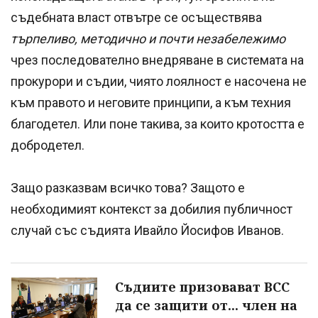
съдебната власт отвътре се осъществява
търпеливо, методично и почти незабележимо
чрез последователно внедряване в системата на
прокурори и съдии, чиято лоялност е насочена не
към правото и неговите принципи, а към техния
благодетел. Или поне такива, за които кротостта е
добродетел.
Защо разказвам всичко това? Защото е
необходимият контекст за добилия публичност
случай със съдията Ивайло Йосифов Иванов.
Съдиите призовават ВСС
да се защити от... член на