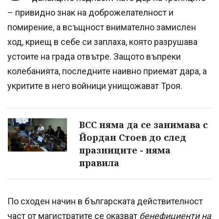
– привидно знак на доброжелателност и
помирение, а всъщност внимателно замислен
ход, криещ в себе си заплаха, която разрушава
устоите на града отвътре. Защото въпреки
колебанията, последните наивно приемат дара, а
укритите в него войници унищожават Троя.
ВСС няма да се занимава с
Йордан Стоев до след
празниците - няма
правила
По сходен начин в българската действителност
част от магистратите се оказват
бенефициенти на