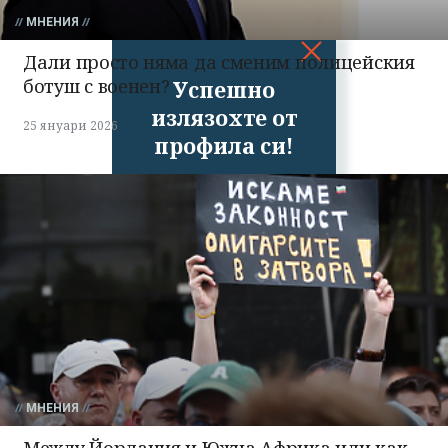
МНЕНИЯ
Дали просто няма да сменим полицейския
ботуш с военен?
Успешно
излязохте от
25 януари 2026
профила си!
МНЕНИЯ
Между Йордания и Южна Африка или как