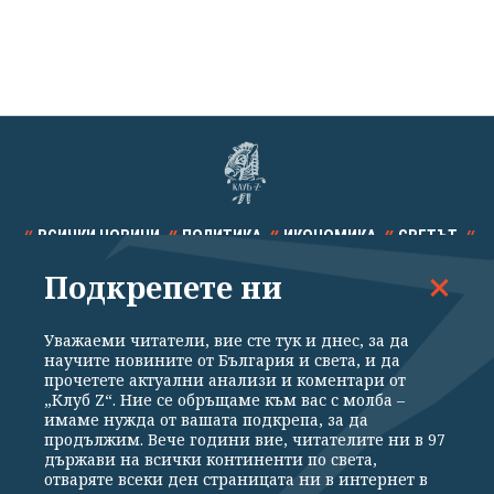
ВСИЧКИ НОВИНИ
ПОЛИТИКА
ИКОНОМИКА
СВЕТЪТ
Подкрепете ни
СПОРТ
КУЛТУРА
ТЕХНОЛОГИИ
КАЛЕЙДОСКОП
МНЕНИЯ
Уважаеми читатели, вие сте тук и днес, за да
научите новините от България и света, и да
прочетете актуални анализи и коментари от
„Клуб Z“. Ние се обръщаме към вас с молба –
имаме нужда от вашата подкрепа, за да
продължим. Вече години вие, читателите ни в 97
Общи условия
Политика за поверителност
държави на всички континенти по света,
отваряте всеки ден страницата ни в интернет в
Реклама
Партньори
Контакти
За Клуб Z