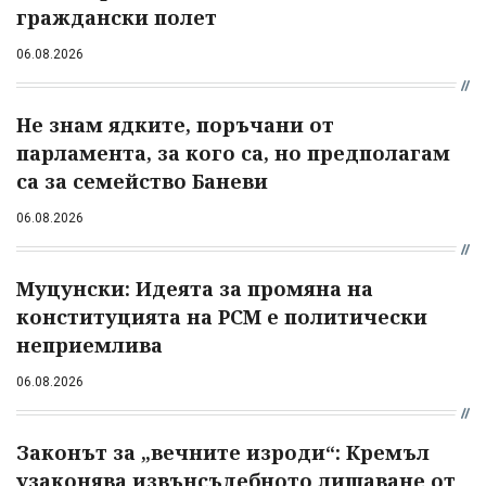
граждански полет
06.08.2026
Не знам ядките, поръчани от
парламента, за кого са, но предполагам
са за семейство Баневи
06.08.2026
Муцунски: Идеята за промяна на
конституцията на РСМ е политически
неприемлива
06.08.2026
Законът за „вечните изроди“: Кремъл
узаконява извънсъдебното лишаване от