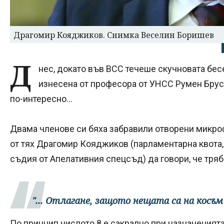
Драгомир Кояджиков. Снимка Веселин Боришев
Д
нес, докато във ВСС течеше скучновата бе
изнесена от професора от УНСС Румен Бруса
по-интересно...
Двама членове си бяха забравили отворени микро
от тях Драгомир Кояджиков (парламентарна квота,
съдия от Апелативния спецсъд) да говори, че трябв
"... Отлагане, защото нещата са на косъм 
По принцип числото 8 е сакрално при назначенията