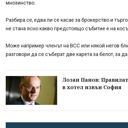
мнозинство.
Разбира се, едва ли се касае за брокерство и търг
не стана ясно какво предстоящо събитие е на косъм
Може например членът на ВСС или някой негов близ
разговори да се съберат две карета за белот, за да
Лозан Панов: Правилат
в хотел извън София