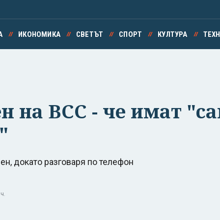
А
ИКОНОМИКА
СВЕТЪТ
СПОРТ
КУЛТУРА
ТЕХ
н на ВСС - че имат "с
"
н, докато разговаря по телефон
ч.