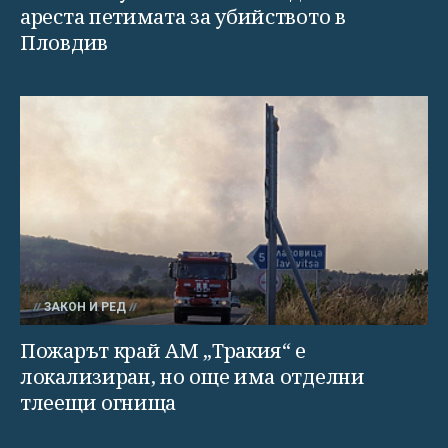
ареста петимата за убийството в
Пловдив
ЗАКОН И РЕД
Пожарът край АМ „Тракия“ е
локализиран, но още има отделни
тлеещи огнища