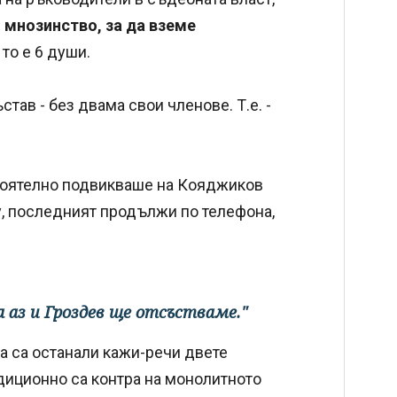
мнозинство, за да вземе
 то е 6 души.
став - без двама свои членове. Т.е. -
тоятелно подвикваше на Кояджиков
у, последният продължи по телефона,
а аз и Гроздев ще отсъстваме."
а са останали кажи-речи двете
адиционно са контра на монолитното