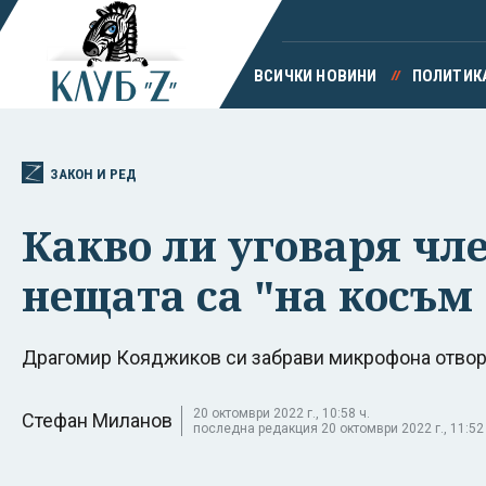
ВСИЧКИ НОВИНИ
ПОЛИТИК
ЗАКОН И РЕД
Какво ли уговаря чле
нещата са "на косъм 
Драгомир Кояджиков си забрави микрофона отворе
20 октомври 2022 г., 10:58 ч.
Стефан Миланов
последна редакция 20 октомври 2022 г., 11:52 