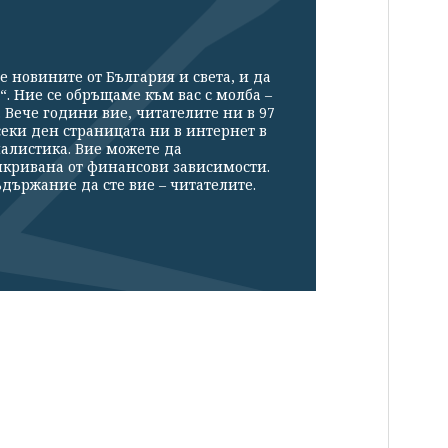
е новините от България и света, и да
“. Ние се обръщаме към вас с молба –
Вече години вие, читателите ни в 97
секи ден страницата ни в интернет в
налистика. Вие можете да
икривана от финансови зависимости.
държание да сте вие – читателите.