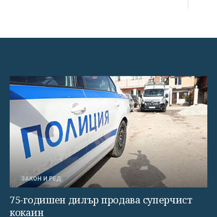
ЗАКОН И РЕД
75-годишен дилър продава суперчист
кокаин