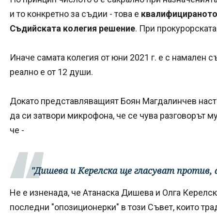
и то конкретно за съдии - това е
квалифицираното 
Съдийската колегия решение
. При прокурорската
Иначе самата колегия от юни 2021 г. е с намален съ
реално е от 12 души.
Докато представляващият Боян Магдалинчев нас
да си затвори микрофона, че се чува разговорът м
че -
"Дишева и Керелска ще гласуват против, 
Не е изненада, че Атанаска Дишева и Олга Керелск
последни "опозиционерки" в този Съвет, които тр