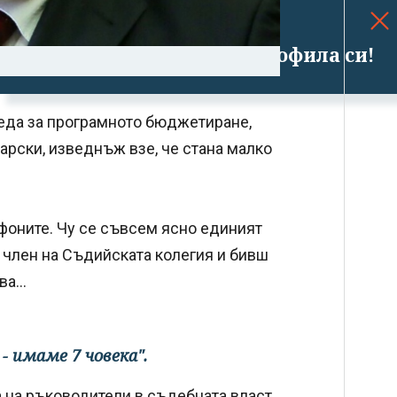
Успешно излязохте от профила си!
седа за програмното бюджетиране,
рски, изведнъж взе, че стана малко
фоните. Чу се съвсем ясно единият
 член на Съдийската колегия и бивш
а...
- имаме 7 човека".
 на ръководители в съдебната власт,