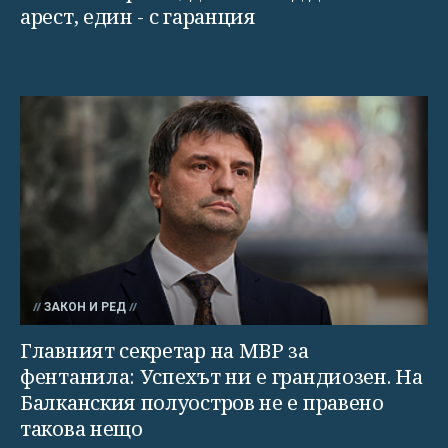
арест, един - с гаранция
ЗАКОН И РЕД
Главният секретар на МВР за
фентанила: Успехът ни е грандиозен. На
Балканския полуостров не е правено
такова нещо