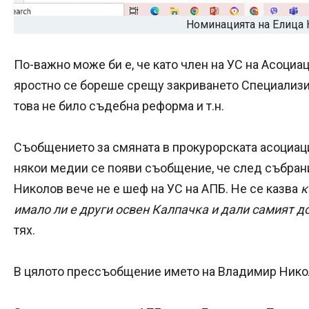
Номинацията на Елица 
По-важно може би е, че като член на УС на Асоциац
яростно се бореше срещу закриването Специализир
това не било съдебна реформа и т.н.
Съобщението за смяната в прокурорската асоциация
някои медии се появи съобщение, че след събрание
Николов вече не е шеф на УС на АПБ. Не се казва
к
имало ли е други освен Калпачка и дали самият 
тях.
В цялото прессъобщение името на Владимир Нико