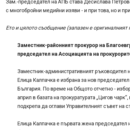
Зам.-председател на АПБ става Десислава Петрова 
с многобройни медийни изяви - и при това, но и п
Ето и цялото съобщение (запазен е оригиналният 
Заместник-районният прокурор на Благоевг
председател на Асоциацията на прокурорит
Заместник-административният ръководител н
Елица Калпачка е избрана за нов председател
България. По време на Общото отчетно - избор
април в базата на прокуратурата „Цигов чарк“
подкрепа да оглави Управителният съвет на с
Елица Калпачка е първата жена председател н