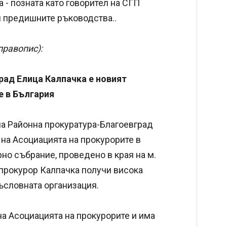
- позната като говорител на СГП
ри предишните ръководства..
правопис):
рад Елица Калпачка е новият
е в България
а Районна прокуратура-Благоевград
 на Асоциацията на прокурорите в
но събрание, проведено в края на м.
, прокурор Калпачка получи висока
ъсловната организация.
а Асоциацията на прокурорите и има