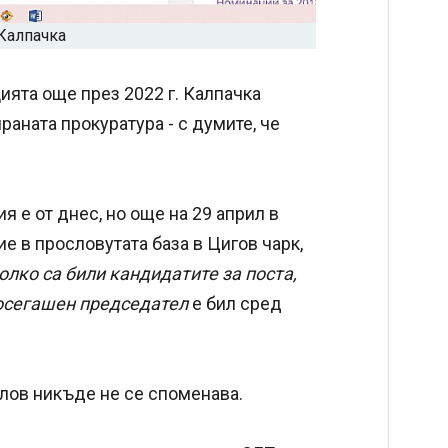
Калпачка
ията още през 2022 г. Калпачка
аната прокуратура - с думите, че
 е от днес, но още на 29 април в
 в прословутата база в Цигов чарк,
олко са били кандидатите за поста,
досегашен председател
е бил сред
лов никъде не се споменава.