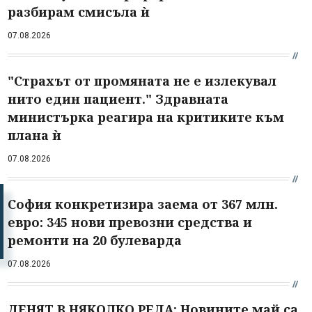
разбирам смисъла ѝ
07.08.2026
"Страхът от промяната не е излекувал
нито един пациент." Здравната
министърка реагира на критиките към
плана ѝ
07.08.2026
София конкретизира заема от 367 млн.
евро: 345 нови превозни средства и
ремонти на 20 булеварда
07.08.2026
ДЕНЯТ В НЯКОЛКО РЕДА: Новините май са