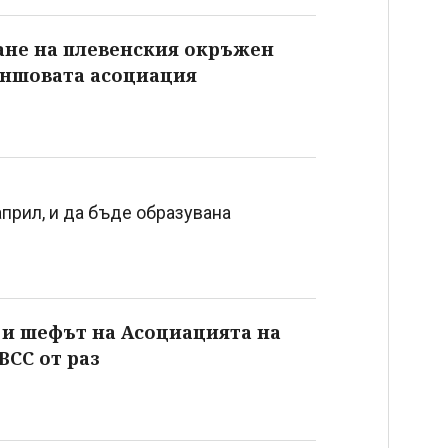
ане на плевенския окръжен
аншовата асоциация
април, и да бъде образувана
 и шефът на Асоциацията на
ВСС от раз