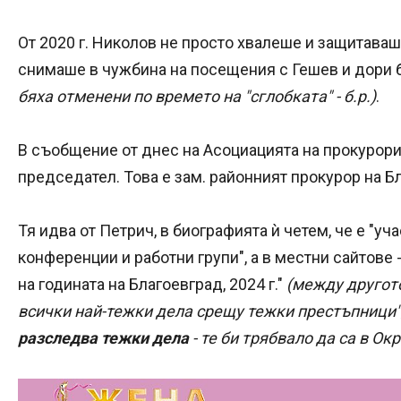
От 2020 г. Николов не просто хвалеше и защитаваш
снимаше в чужбина на посещения с Гешев и дори бе
бяха отменени по времето на "сглобката" - б.р.)
.
В съобщение от днес на Асоциацията на прокурорит
председател. Това е зам. районният прокурор на 
Тя идва от Петрич, в биографията ѝ четем, че е "у
конференции и работни групи", а в местни сайтове 
на годината на Благоевград, 2024 г."
(между другот
всички най-тежки дела срещу тежки престъпници"
разследва тежки дела
- те би трябвало да са в Окръ