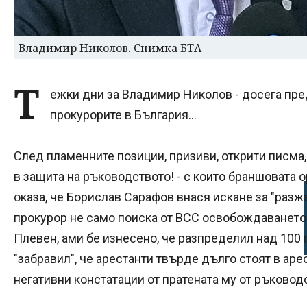
Владимир Николов. Снимка БТА
Т
ежки дни за Владимир Николов - досега пре
прокурорите в България...
След пламенните позиции, призиви, открити писма, 
в защита на ръководството! - с които браншовата о
оказа, че Борислав Сарафов внася искане за "разжа
прокурор не само поиска от ВСС освобождаването
Плевен, ами бе изнесено, че разпределил над 100 
"забравил", че арестанти твърде дълго стоят в аре
негативни констатации от пратената му от ръковод