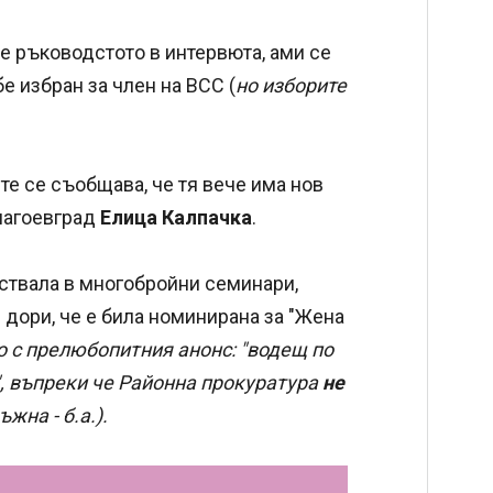
е ръководстото в интервюта, ами се
 избран за член на ВСС (
но изборите
е се съобщава, че тя вече има нов
Благоевград
Елица Калпачка
.
частвала в многобройни семинари,
- дори, че е била номинирана за "Жена
о с прелюбопитния анонс: "водещ по
, въпреки че Районна прокуратура
не
жна - б.а.).