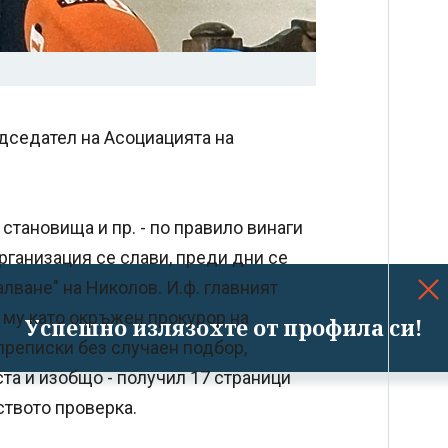
дседател на Асоциацията на
становища и пр. - по правило винаги
рганизация се слави, преди дни се
лване" на Николов. И.ф. главният
 му като окръжен прокурор на
Успешно излязохте от профила си!
преписки без случаен подбор,
ста и изобщо - получил 17 страници
ството проверка.