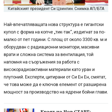
Китайският президент Си Цзинпин. Снимка АП/БТА
Най-впечатляващата нова структура е гигантски
купол с форма на копче „тик-так“, издигнат за по-
малко от пет години. С площ от около 3300 кв. м и
оборудван с радиационни монитори, масивни
врати и сложна система за вентилация, той
напомня на съоръжения за работа с
високорадиоактивни материали като уран и
плутоний. Експерти, цитирани от Си Ен Ен, смятат,
че това може да е ключов елемент от разширена
мощност за производство на ядрени бойни глави.
Краят на Нов СТАРТ: