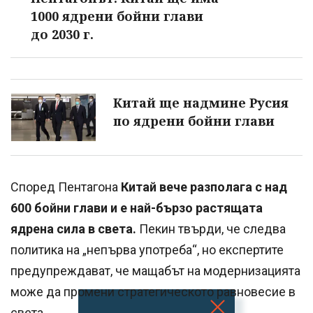
1000 ядрени бойни глави
до 2030 г.
Китай ще надмине Русия
по ядрени бойни глави
Според Пентагона
Китай вече разполага с над
600 бойни глави и е най-бързо растящата
ядрена сила в света.
Пекин твърди, че следва
политика на „непърва употреба“, но експертите
предупреждават, че мащабът на модернизацията
може да промени стратегическото равновесие в
света.