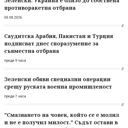
Зеленски: Украйна е близо до собствена
противоракетна отбрана
06.08.2026
Саудитска Арабия, Пакистан и Турция
подписват днес споразумение за
съвместна отбрана
преди 9 часа
Зеленски обяви специални операции
срещу руската военна промишленост
преди 7 часа
"Смазването на човек, който се е молил
и не е получил милост." Съдът остави в