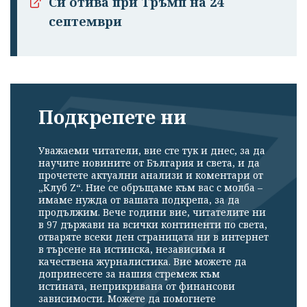
Си отива при Тръмп на 24
септември
Подкрепете ни
Уважаеми читатели, вие сте тук и днес, за да
научите новините от България и света, и да
прочетете актуални анализи и коментари от
„Клуб Z“. Ние се обръщаме към вас с молба –
имаме нужда от вашата подкрепа, за да
продължим. Вече години вие, читателите ни
в 97 държави на всички континенти по света,
отваряте всеки ден страницата ни в интернет
в търсене на истинска, независима и
качествена журналистика. Вие можете да
допринесете за нашия стремеж към
истината, неприкривана от финансови
зависимости. Можете да помогнете