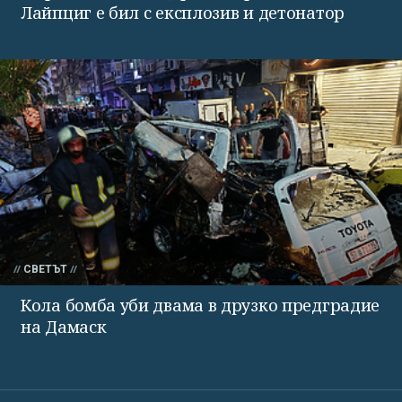
Лайпциг е бил с експлозив и детонатор
СВЕТЪТ
Кола бомба уби двама в друзко предградие
на Дамаск