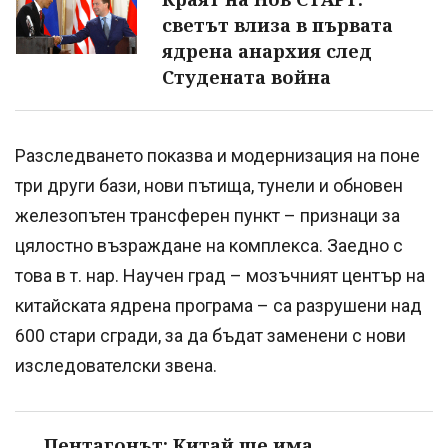
светът влиза в първата
ядрена анархия след
Студената война
Разследването показва и модернизация на поне
три други бази, нови пътища, тунели и обновен
железопътен трансферен пункт – признаци за
цялостно възраждане на комплекса. Заедно с
това в т. нар. Научен град – мозъчният център на
китайската ядрена програма – са разрушени над
600 стари сгради, за да бъдат заменени с нови
изследователски звена.
Пентагонът: Китай ще има