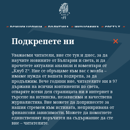
ВСИЧКИ НОВИНИ
ПОЛИТИКА
ИКОНОМИКА
СВЕТЪТ
Подкрепете ни
СПОРТ
КУЛТУРА
ТЕХНОЛОГИИ
КАЛЕЙДОСКОП
МНЕНИЯ
Уважаеми читатели, вие сте тук и днес, за да
научите новините от България и света, и да
прочетете актуални анализи и коментари от
„Клуб Z“. Ние се обръщаме към вас с молба –
имаме нужда от вашата подкрепа, за да
продължим. Вече години вие, читателите ни в 97
Общи условия
Политика за поверителност
държави на всички континенти по света,
отваряте всеки ден страницата ни в интернет в
Реклама
Партньори
Контакти
За Клуб Z
търсене на истинска, независима и качествена
Екип
Подкрепете ни
журналистика. Вие можете да допринесете за
нашия стремеж към истината, неприкривана от
финансови зависимости. Можете да помогнете
единственият поръчител на съдържание да сте
Издател на www.clubz.bg е „Клуб Зебра Медия“ ЕООД, София, ул. "Алеко
вие – читателите.
Константинов" 3. Всички права запазени 2026 „Клуб Зебра Медия“
ЕООД.