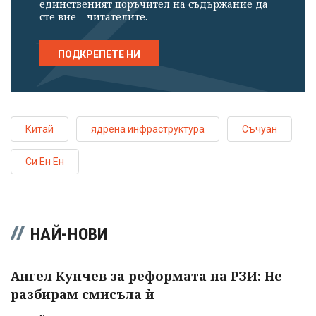
единственият поръчител на съдържание да
сте вие – читателите.
ПОДКРЕПЕТЕ НИ
Китай
ядрена инфраструктура
Съчуан
Си Ен Ен
НАЙ-НОВИ
Ангел Кунчев за реформата на РЗИ: Не
разбирам смисъла ѝ