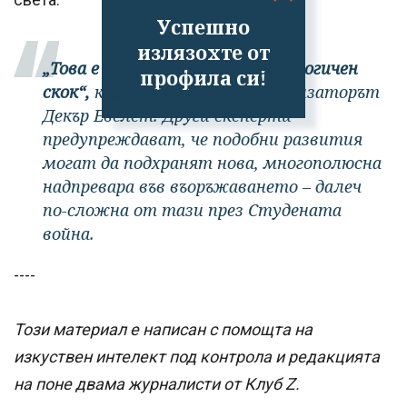
Успешно
излязохте от
„Това е фундаментален технологичен
профила си!
скок“,
казва пред Си Ен Ен анализаторът
Декър Евелет. Други експерти
предупреждават, че подобни развития
могат да подхранят нова, многополюсна
надпревара във въоръжаването – далеч
по-сложна от тази през Студената
война.
----
Този материал е написан с помощта на
изкуствен интелект под контрола и редакцията
на поне двама журналисти от Клуб Z.