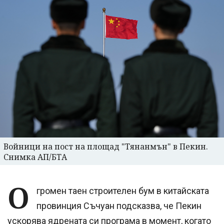
Войници на пост на площад "Тянанмън" в Пекин.
Снимка АП/БТА
О
громен таен строителен бум в китайската
провинция Съчуан подсказва, че Пекин
ускорява ядрената си програма в момент, когато