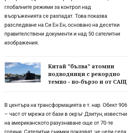
глобалните режими за контрол над
въоръженията се разпадат. Това показва
разследване на Си Ен Ен, основано на десетки
правителствени документи и над 50 сателитни
изображения.
Китай "бълва" атомни
подводници с рекордно
темпо - по-бързо и от САЩ
В центъра на трансформацията е т. нар. Обект 906
– част от мрежа от бази в окръг Дзитун, известни
на американското разузнаване още от 70-те
години. Сателитни снимки показват, че цели села