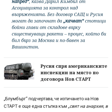
напред“
, казва Дарил Кимбъл от
Асоциацията за контрол над
въоръженията. Без договор САЩ и Русия
могат да започнат да
„качват“
стотици
бойни глави от складове върху
съществуващи ракети – процес, който би
бил бърз за Москва и по-бавен за
Вашингтон.
Русия спря американските
инспекции на място по
договора Нов СТАРТ
„Блумбърг“ подчертава, че изтичането на Нов
СТАРТ е още една стъпка към
„свят на анархия, в