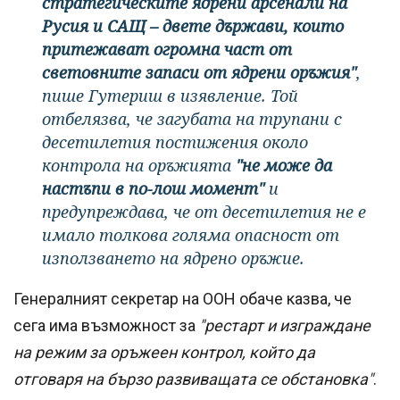
стратегическите ядрени арсенали на
Русия и САЩ – двете държави, които
притежават огромна част от
световните запаси от ядрени оръжия"
,
пише Гутериш в изявление. Той
отбелязва, че загубата на трупани с
десетилетия постижения около
контрола на оръжията
"не може да
настъпи в по-лош момент"
и
предупреждава, че от десетилетия не е
имало толкова голяма опасност от
използването на ядрено оръжие.
Генералният секретар на ООН обаче казва, че
сега има възможност за
"рестарт и изграждане
на режим за оръжеен контрол, който да
отговаря на бързо развиващата се обстановка"
.