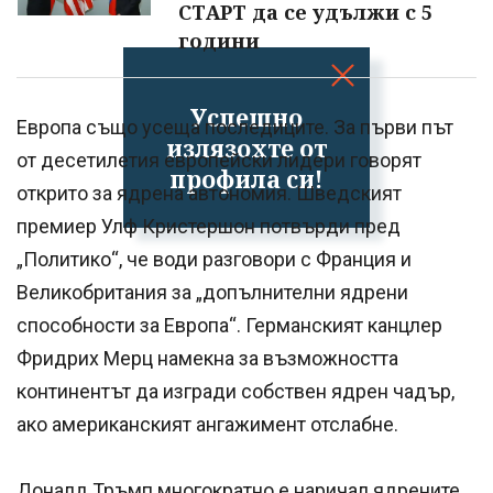
СТАРТ да се удължи с 5
години
Успешно
Европа също усеща последиците. За първи път
излязохте от
от десетилетия европейски лидери говорят
профила си!
открито за ядрена автономия. Шведският
премиер Улф Кристершон потвърди пред
„Политико“, че води разговори с Франция и
Великобритания за „допълнителни ядрени
способности за Европа“. Германският канцлер
Фридрих Мерц намекна за възможността
континентът да изгради собствен ядрен чадър,
ако американският ангажимент отслабне.
Доналд Тръмп многократно е наричал ядрените