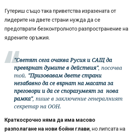
Гутериш също така приветства изразената от
лидерите на двете страни нужда да се
предотврати безконтролното разпространение на
ядрените оръжия.
"Светът сега очаква Русия и САЩ да
превърнат думите в действия"
, посочва
той.
"Призовавам двете страни
незабавно да се върнат на масата за
преговори и да се споразумеят за нова
рамка"
, пише в заключение генералният
секретар на ООН.
Краткосрочно няма да има масово
разполагане на нови бойни глави
, но липсата на