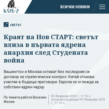
ВСИЧКИ НОВИНИ
СВЕТЪТ
Краят на Нов СТАРТ: светът
влиза в първата ядрена
анархия след Студената
война
Вашингтон и Москва остават без последния си
договор за стратегически контрол. Китай отказва
участие в бъдещи преговори. Европа се оглежда за
собствен ядрен чадър
05 Февруари 2026 г., 11:16 ч.
По темата работи Веселин
последна редакция 05 Февруари 2026
Желев
г., 11:16 ч.