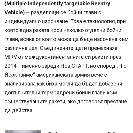
(Multiple Independently targetable Reentry
Vehicle)
– разделящи се бойни глави с
индивидуално насочване. Това е технология, при
която една ракета носи няколко отделни бойни
глави, всяка от които може да бъде насочена към
различна цел. Съединените щати премахнаха
MIRV от междуконтиненталните си ракети през
2014 г. именно заради Нов СТАРТ, но според „Ню
Йорк таймс“ американската армия вече е
анализирала как биха могли да бъдат добавени
допълнителни термоядрени бойни глави към
съществуващите ракети, ако договорът престане
да действа.