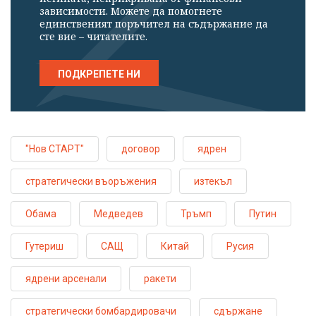
зависимости. Можете да помогнете
единственият поръчител на съдържание да
сте вие – читателите.
ПОДКРЕПЕТЕ НИ
"Нов СТАРТ"
договор
ядрен
стратегически въоръжения
изтекъл
Обама
Медведев
Тръмп
Путин
Гутериш
САЩ
Китай
Русия
ядрени арсенали
ракети
стратегически бомбардировачи
сдържане