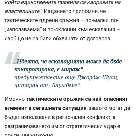
който единствените правила са капризите на
властелините“
. Изданието припомня, че
тактическите ядрени оръжия – по-малки, по-
„използваеми“ и по-склонни към ескалация –
изобщо не са били обхванати от договора.
„
Идеята, че ескалацията може да бъде
контролирана, е мираж“
,
предупреждаваше още Джордж Шулц,
цитиран от „Блумбърг“.
Именно
тактическите оръжия са най-опасният
елемент в сегашната ситуация
, защото могат да
бъдат използвани в регионален конфликт, а
разграничаването им от стратегически удар е
почти невъзможно.