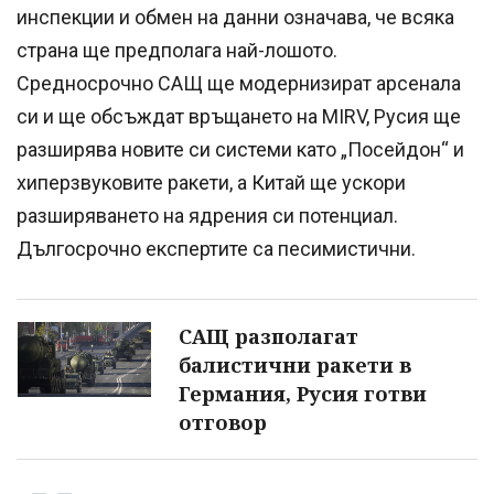
инспекции и обмен на данни означава, че всяка
страна ще предполага най-лошото.
Средносрочно САЩ ще модернизират арсенала
си и ще обсъждат връщането на MIRV, Русия ще
разширява новите си системи като „Посейдон“ и
хиперзвуковите ракети, а Китай ще ускори
разширяването на ядрения си потенциал.
Дългосрочно експертите са песимистични.
САЩ разполагат
балистични ракети в
Германия, Русия готви
отговор