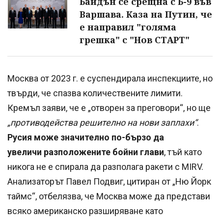
Байдън се срещна с Б-9 във
Варшава. Каза на Путин, че
е направил "голяма
грешка" с "Нов СТАРТ"
Москва от 2023 г. е суспендирала инспекциите, но
твърди, че спазва количествените лимити.
Кремъл заяви, че е „отворен за преговори“, но ще
„противодейства решително на нови заплахи“
.
Русия може значително по-бързо да
увеличи разположените бойни глави
, тъй като
никога не е спирала да разполага ракети с MIRV.
Анализаторът Павел Подвиг, цитиран от „Ню Йорк
таймс“, отбелязва, че Москва може да представи
всяко американско разширяване като