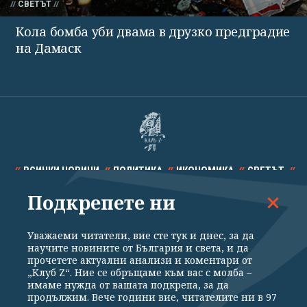
СВЕТЪТ
Кола бомба уби двама в друзко предградие
на Дамаск
ВСИЧКИ НОВИНИ
ПОЛИТИКА
ИКОНОМИКА
СВЕТЪТ
Подкрепете ни
СПОРТ
КУЛТУРА
ТЕХНОЛОГИИ
КАЛЕЙДОСКОП
МНЕНИЯ
Уважаеми читатели, вие сте тук и днес, за да
научите новините от България и света, и да
прочетете актуални анализи и коментари от
„Клуб Z“. Ние се обръщаме към вас с молба –
имаме нужда от вашата подкрепа, за да
продължим. Вече години вие, читателите ни в 97