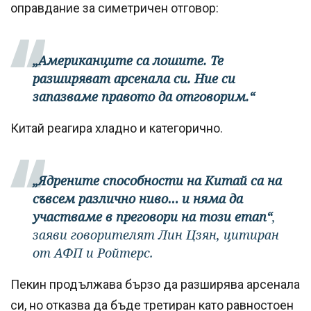
оправдание за симетричен отговор:
„Американците са лошите. Те
разширяват арсенала си. Ние си
запазваме правото да отговорим.“
Китай реагира хладно и категорично.
„Ядрените способности на Китай са на
съвсем различно ниво… и няма да
участваме в преговори на този етап“
,
заяви говорителят Лин Цзян, цитиран
от АФП и Ройтерс.
Пекин продължава бързо да разширява арсенала
си, но отказва да бъде третиран като равностоен