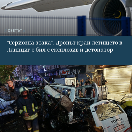
СВЕТЪТ
"Сериозна атака". Дронът край летището в
Лайпциг е бил с експлозив и детонатор