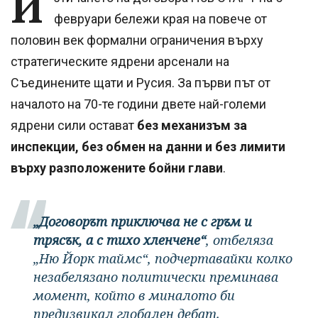
И
февруари бележи края на повече от
половин век формални ограничения върху
стратегическите ядрени арсенали на
Съединените щати и Русия. За първи път от
началото на 70-те години двете най-големи
ядрени сили остават
без механизъм за
инспекции, без обмен на данни и без лимити
върху разположените бойни глави
.
„Договорът приключва не с гръм и
трясък, а с тихо хленчене“
, отбеляза
„Ню Йорк таймс“, подчертавайки колко
незабелязано политически преминава
момент, който в миналото би
предизвикал глобален дебат.