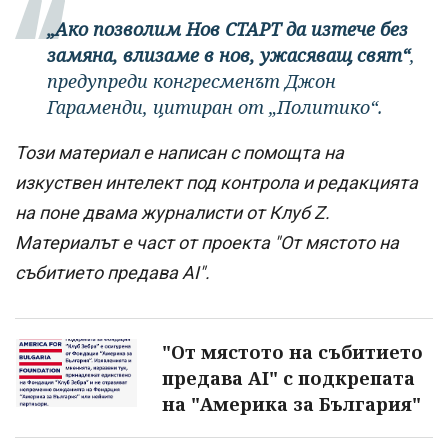
„Ако позволим Нов СТАРТ да изтече без
замяна, влизаме в нов, ужасяващ свят“
,
предупреди конгресменът Джон
Гараменди, цитиран от „Политико“.
Този материал е написан с помощта на
изкуствен интелект под контрола и редакцията
на поне двама журналисти от Клуб Z.
Материалът е част от проекта "От мястото на
събитието предава AI".
"От мястото на събитието
предава AI" с подкрепата
на "Америка за България"