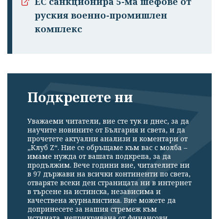
ЕС санкционира 5-ма шефове от
руския военно-промишлен
комплекс
Подкрепете ни
Уважаеми читатели, вие сте тук и днес, за да
научите новините от България и света, и да
прочетете актуални анализи и коментари от
„Клуб Z“. Ние се обръщаме към вас с молба –
имаме нужда от вашата подкрепа, за да
продължим. Вече години вие, читателите ни
в 97 държави на всички континенти по света,
отваряте всеки ден страницата ни в интернет
в търсене на истинска, независима и
качествена журналистика. Вие можете да
допринесете за нашия стремеж към
истината, неприкривана от финансови