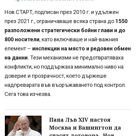
Нов СТАРТ, подписан през 2010 г. и удължен
през 2021 г., ограничаваше всяка страна до
1550
разположени стратегически бойни глави и до
800 носители
, като включваше и най-важния
елемент –
инспекции на място и редовен обмен
на данни
. Тези механизми не предотвратяваха
конфликти, но поддържаха минимално ниво на
доверие и прозрачност, което държеше
надпреварата във въоръжаването под контрол.
Сега това изчезва.
Папа Лъв XIV настоя
Москва и Вашингтон да
спасят договора „Нов