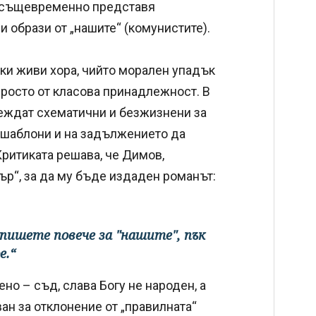
о същевременно представя
и образи от „нашите“ (комунистите).
ски живи хора, чийто морален упадък
 просто от класова принадлежност. В
леждат схематични и безжизнени за
и шаблони и на задължението да
Критиката решава, че Димов,
тър“, за да му бъде издаден романът:
напишете повече за "нашите", пък
е.“
ено – съд, слава Богу не народен, а
ван за отклонение от „правилната“