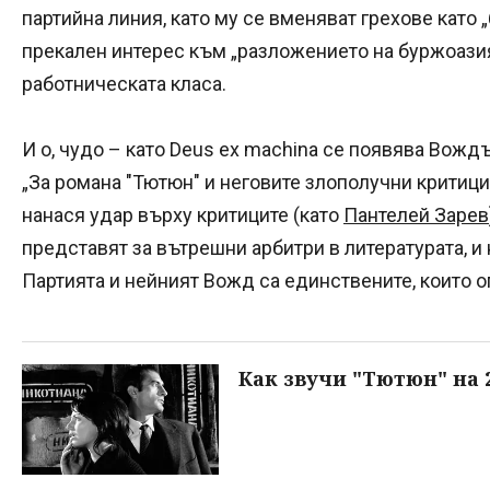
партийна линия, като му се вменяват грехове като
прекален интерес към „разложението на буржоазия
работническата класа.
И о, чудо – като Deus ex machina се появява Вожд
„За романа "Тютюн" и неговите злополучни критици
нанася удар върху критиците (като
Пантелей Зарев
представят за вътрешни арбитри в литературата, и
Партията и нейният Вожд са единствените, които оп
Как звучи "Тютюн" на 