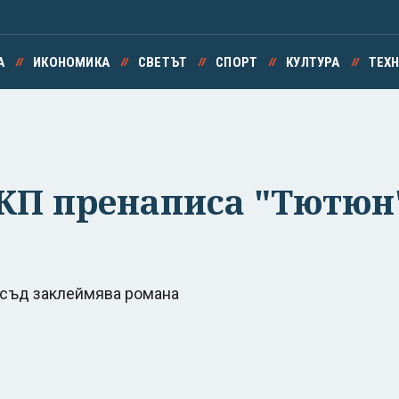
А
ИКОНОМИКА
СВЕТЪТ
СПОРТ
КУЛТУРА
ТЕХ
БКП пренаписа "Тютюн
и съд заклеймява романа
.