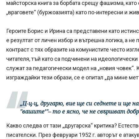
майсторска книга за борбата срещу фашизма, кат
„враговете“ (буржоазията) като по-интересни и жив
Героите Борис и Ирина са представени като истин
е резултат от личен избор и вътрешна логика, а не
контраст с тях образите на комунистите често изг
читателя, тъй като са подчинени на идеологическ
служат за педагогически модел на „новия човек“. 
изграждайки тези образи, се е опитал „да мине ме
„Ц-ц-ц, другарю, вие ще си седнете и ще 
"вашите’"– то е ясно, че не свършват добр
Какво следва от тази „другарска“ критика? Естеств
писателски. През февруари 1952 г. авторът е атаку