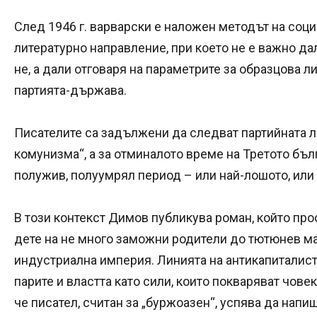
След 1946 г. варварски е наложен методът на соц
литературно направление, при което не е важно д
не, а дали отговаря на параметрите за образцова 
партията-държава.
Писателите са задължени да следват партийната ли
комунизма“, а за отминалото време на Третото бълг
полужив, полуумрял период – или най-лошото, или
В този контекст Димов публикува роман, който про
дете на не много заможни родители до тютюнев ма
индустриална империя. Линията на антикапиталис
парите и властта като сили, които покваряват чове
че писател, считан за „буржоазен“, успява да нап