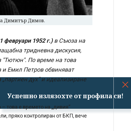
на Димитър Димов.
11 февруари
1952 г.)
в Съюза на
мащабна тридневна дискусия,
"Тютюн". По време на това
в и Емил Петров обвиняват
а „партиен дух“ и идеализиране
Успешно излязохте от профила си!
– това е времето на „дивия“
ли, пряко контролиран от БКП, вече