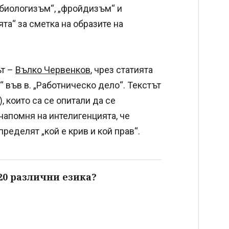
 „биологизъм“, „фройдизъм“ и
та“ за сметка на образите на
ът –
Вълко Червенков
, чрез статията
“ във в. „Работническо дело“. Текстът
), които са се опитали да се
 напомня на интелигенцията, че
ределят „кой е крив и кой прав“.
20 различни езика?