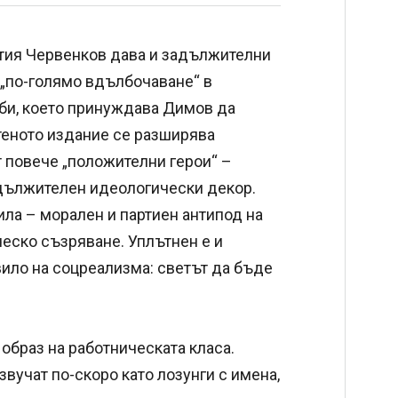
тия Червенков дава и задължителни
а „по-голямо вдълбочаване“ в
рби, което принуждава Димов да
теното издание се разширява
т повече „положителни герои“ –
задължителен идеологически декор.
ла – морален и партиен антипод на
еско съзряване. Уплътнен е и
вило на соцреализма: светът да бъде
образ на работническата класа.
вучат по-скоро като лозунги с имена,