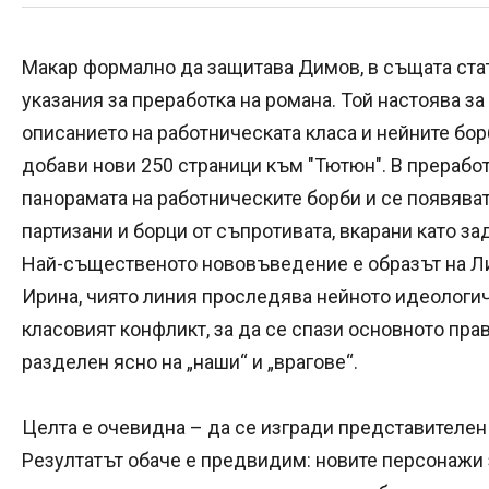
Макар формално да защитава Димов, в същата ста
указания за преработка на романа. Той настоява з
описанието на работническата класа и нейните бо
добави нови 250 страници към "Тютюн". В прерабо
панорамата на работническите борби и се появява
партизани и борци от съпротивата, вкарани като 
Най-същественото нововъведение е образът на Ли
Ирина, чиято линия проследява нейното идеологич
класовият конфликт, за да се спази основното пра
разделен ясно на „наши“ и „врагове“.
Целта е очевидна – да се изгради представителен 
Резултатът обаче е предвидим: новите персонажи з