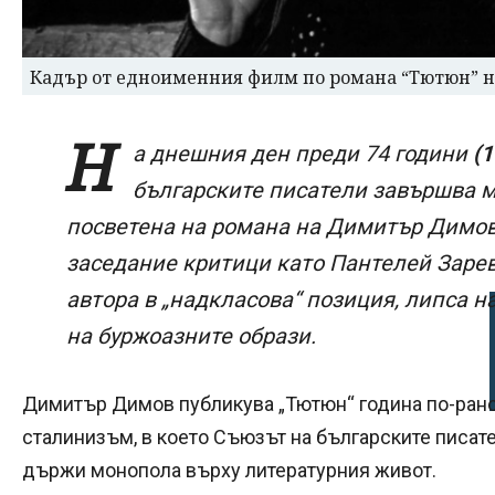
Кадър от едноименния филм по романа “Тютюн” 
Н
а днешния ден преди 74 години
(
българските писатели завършва 
посветена на романа на Димитър Димов 
заседание критици като Пантелей Заре
автора в „надкласова“ позиция, липса н
на буржоазните образи.
Димитър Димов публикува „Тютюн“ година по-рано 
сталинизъм, в което Съюзът на българските писате
държи монопола върху литературния живот.