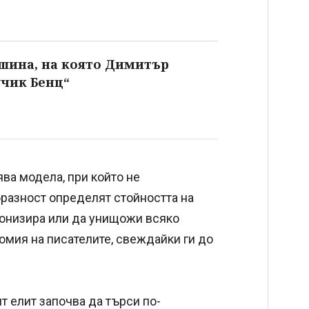
шина, на която Димитър
чик Бенц“
ва модела, при който не
бразност определят стойността на
нонизира или да унищожи всяко
омия на писателите, свеждайки ги до
т елит започва да търси по-