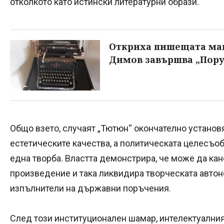
отколкото като истински литературни образи.
Откриха пишещата ма
Димов завършва „Пору
Общо взето, случаят „Тютюн“ окончателно установя
естетическите качества, а политическата целесъо
една творба. Властта демонстрира, че може да ка
произведение и така ликвидира творческата автон
изпълнители на държавни поръчения.
След този институционален шамар, интелектуалния