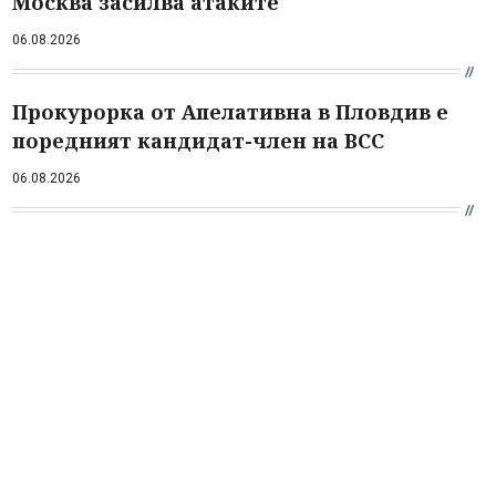
Москва засилва атаките
06.08.2026
Прокурорка от Апелативна в Пловдив е
поредният кандидат-член на ВСС
06.08.2026