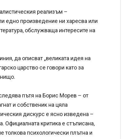
иалистическия реализъм –
али едно произведение ни харесва или
литература, обслужваща интересите на
ния, да описват „великата идея на
арско царство се говори като за
 нищо.
следява пътя на Борис Морев – от
гнат и собственик на цяла
тическия дискурс е ясно изведена –
ка. Официалната критика е стъписана,
ише толкова психологически плътна и