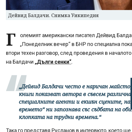
Дейвид Балдачи. Снимка Уикипедия
Г
олемият американски писател Дейвид Балдач
„Понеделник вечер“ в БНР по специална пока
втори техен разговор, след проведения в началото
на Балдачи
„Дълги сенки“
.
„Дейвид Балдачи често е наричан майстор
книги показват автора в съвсем различна
специалните агенти и екшън сцените, на
времето“ ни запознава със съдбата на оби
клопката на трудни времена.“
Така го представя Русланов в интервюто, което ще