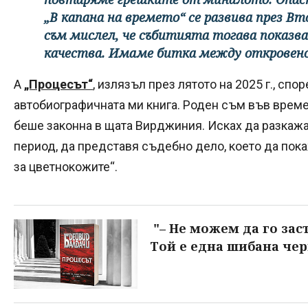
„В капана на времето“ се развива през В
съм мислел, че събитията тогава показв
качества. Имаме битка между откровено 
А
„Процесът“
, излязъл през лятото на 2025 г., спо
автобиографичната ми книга. Роден съм във време,
беше законна в щата Вирджиния. Исках да разкажа
период, да представя съдебно дело, което да пок
за цветнокожите“.
"– Не можем да го заст
Той е една шибана чер