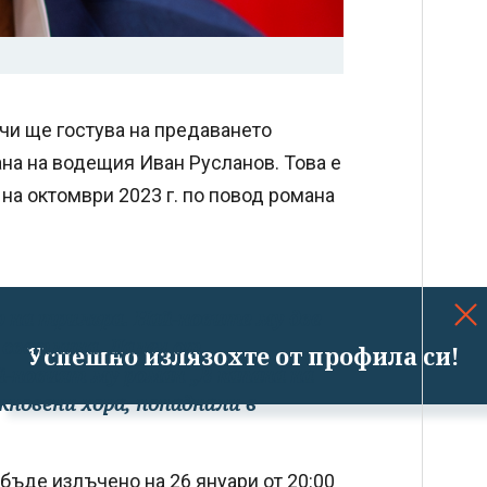
и ще гостува на предаването
на на водещия Иван Русланов. Това е
 на октомври 2023 г. по повод романа
 на трилъра. Най-новите му две
 светлина. Далеч от
Успешно излязохте от профила си!
й-новият му роман „В капана на
кновени хора, попаднали в
 бъде излъчено на 26 януари от 20:00