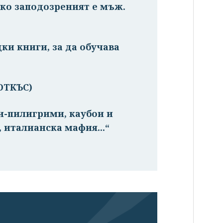
ако заподозреният е мъж.
ки книги, за да обучава
(ОТКЪС)
и-пилигрими, каубои и
 италианска мафия...“