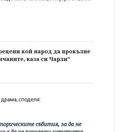
прецени кой народ да прокълне
ичаните, каза си Чарли"
 драма, споделя:
торическите събития, за да не
о е да не познаваш историята.