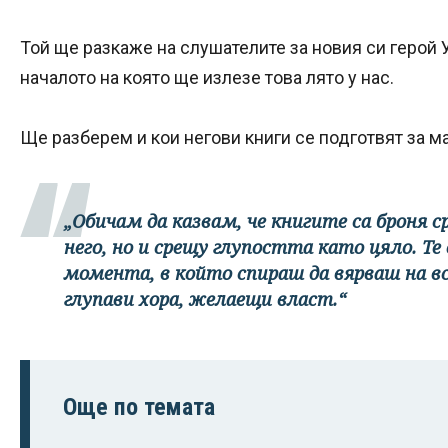
Той ще разкаже на слушателите за новия си герой
началото на която ще излезе това лято у нас.
Ще разберем и кои негови книги се подготвят за м
„Обичам да казвам, че книгите са броня 
него, но и срещу глупостта като цяло. Т
момента, в който спираш да вярваш на в
глупави хора, желаещи власт.“
Още по темата