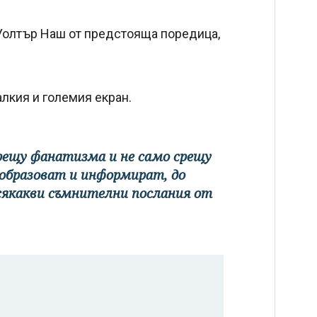
 Уолтър Наш от предстояща поредица,
алкия и големия екран.
срещу фанатизма и не само срещу
е образоват и информират, до
сякакви съмнителни послания от