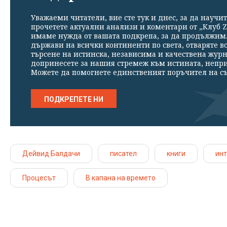
Уважаеми читатели, вие сте тук и днес, за да научит
прочетете актуални анализи и коментари от „Клуб Z
имаме нужда от вашата подкрепа, за да продължим. 
държави на всички континенти по света, отваряте в
търсене на истинска, независима и качествена жур
допринесете за нашия стремеж към истината, непр
Можете да помогнете единственият поръчител на съ
ПОДКРЕПЕТЕ НИ
Дейвид Балдачи
писател
книги
ин
Процесът
В капана на времето