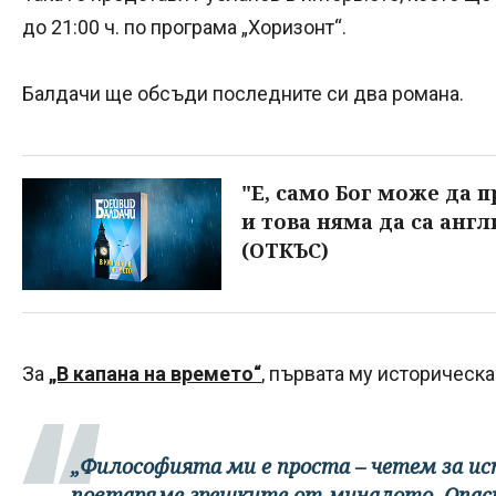
до 21:00 ч. по програма „Хоризонт“.
Балдачи ще обсъди последните си два романа.
"Е, само Бог може да 
и това няма да са англ
(ОТКЪС)
За
„В капана на времето“
, първата му историческа
„Философията ми е проста – четем за ис
повтаряме грешките от миналото. Опасн