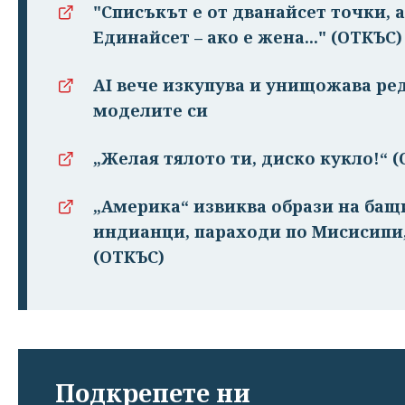
"Списъкът е от дванайсет точки, 
Единайсет – ако е жена..." (ОТКЪС)
AI вече изкупува и унищожава ред
моделите си
„Желая тялото ти, диско кукло!“ 
„Америка“ извиква образи на бащ
индианци, параходи по Мисисипи,
(ОТКЪС)
Подкрепете ни