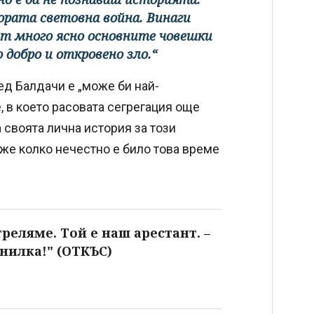
тората световна война. Винаги
ат много ясно основните човешки
добро и откровено зло.“
ред Балдачи е „може би най-
 в което расовата сегрегация още
 своята лична история за този
аже колко нечестно е било това време
реляме. Той е наш арестант. –
нилка!" (ОТКЪС)