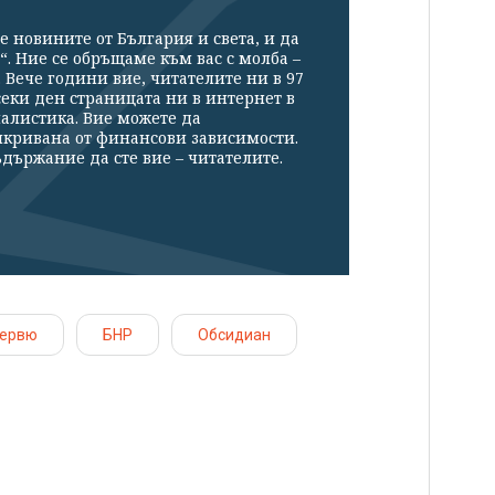
е новините от България и света, и да
“. Ние се обръщаме към вас с молба –
Вече години вие, читателите ни в 97
секи ден страницата ни в интернет в
налистика. Вие можете да
икривана от финансови зависимости.
държание да сте вие – читателите.
тервю
БНР
Обсидиан