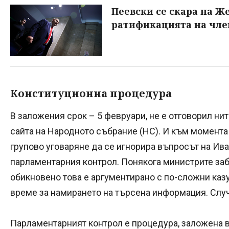
Пеевски се скара на Же
ратификацията на член
Конституционна процедура
В заложения срок – 5 февруари, не е отговорил ни
сайта на Народното събрание (НС). И към момента 
групово уговаряне да се игнорира въпросът на Ив
парламентарния контрол. Понякога министрите заб
обикновено това е аргументирано с по-сложни каз
време за намирането на търсена информация. Случ
Парламентарният контрол е процедура, заложена в К