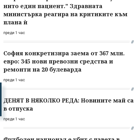
нито един пациент." Здравната
министърка реагира на критиките към
плана ѝ
преди 1 час
София конкретизира заема от 367 млн.
евро: 345 нови превозни средства и
ремонти на 20 булеварда
преди 1 час
ДЕНЯТ В НЯКОЛКО РЕДА: Новините май са
в отпуска
преди 1 час
Футболен национал е убит с павета в