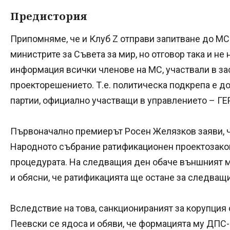
Предистория
Припомняме, че и Клуб Z отправи запитване до МС 
министрите за Съвета за мир, но отговор така и не
информация всички членове на МС, участвали в за
проекторешението. Т.е. политическа подкрепа е до
партии, официално участващи в управлението – ГЕ
Първоначално премиерът Росен Желязков заяви, ч
Народното събрание ратификационен проектозакон,
процедурата. На следващия ден обаче външният м
и обясни, че ратификацията ще остане за следващ
Вследствие на това, санкционираният за корупция
Пеевски се ядоса и обяви, че формацията му ДПС