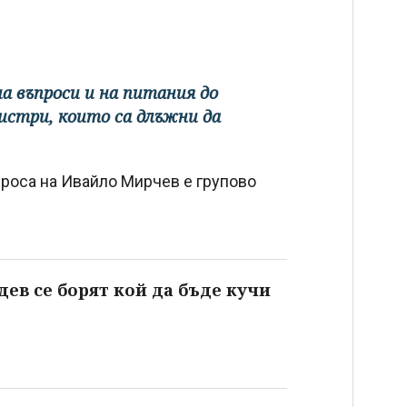
 въпроси и на питания до
истри, които са длъжни да
роса на Ивайло Мирчев е групово
дев се борят кой да бъде кучи