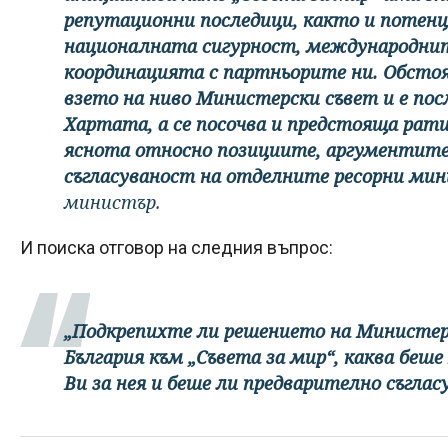
репутационни последици, както и потен
националната сигурност, международни
координацията с партньорите ни. Обсто
взето на ниво Министерски съвет и е пос
Хартата, а се посочва и предстояща рати
яснота относно позициите, аргументит
съгласуваност на отделните ресорни ми
министър.
И поиска отговор на следния въпрос:
„Подкрепихте ли решението на Министерс
България към „Съвета за мир“, каква бе
Ви за нея и беше ли предварително съгласу