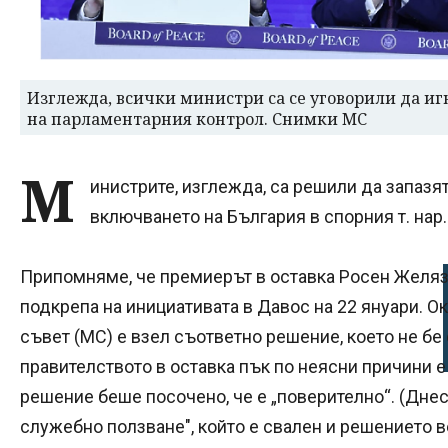
Изглежда, всички министри са се уговорили да иг
на парламентарния контрол. Снимки МС
М
инистрите, изглежда, са решили да запазя
включването на България в спорния т. нар
Припомняме, че премиерът в оставка Росен Желяз
подкрепа на инициативата в Давос на 22 януари. О
съвет (МС) е взел съответно решение, което не бе
правителството в оставка пък по неясни причини е 
решение беше посочено, че е „поверително“. (Днес с
служебно ползване", който е свален и решението 