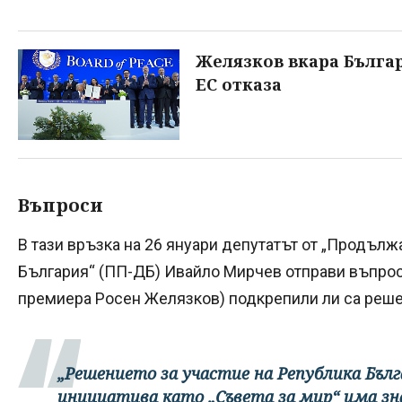
Желязков вкара Българ
ЕС отказа
Въпроси
В тази връзка на 26 януари депутатът от „Продъл
България“ (ПП-ДБ) Ивайло Мирчев отправи въпрос
премиера Росен Желязков) подкрепили ли са решен
„Решението за участие на Република Бъл
инициатива като „Съвета за мир“ има з