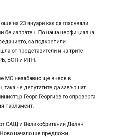
още на 23 януари как са гласували
 ни бе изпратен. По наша неофициална
седанието, са подкрепили
шла от представители и на трите
РБ, БСП и ИТН.
е МС незабавно ще внесе в
 така че депутатите да завършат
инистър Георг Георгиев го опроверга
ия парламент.
 от САЩ и Великобритания Делян
-Ново начало ще предложи