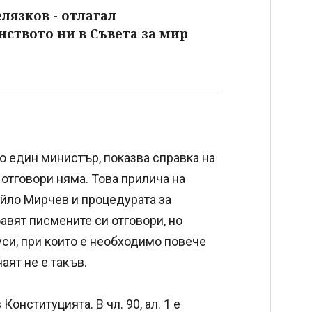
лязков - отлагал
ството ни в Съвета за мир
то един министър, показва справка на
отговори няма. Това прилича на
айло Мирчев и процедурата за
авят писмените си отговори, но
уси, при които е необходимо повече
аят не е такъв.
онституцията. В чл. 90, ал. 1 е