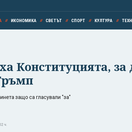
А
ИКОНОМИКА
СВЕТЪТ
СПОРТ
КУЛТУРА
ТЕХ
а Конституцията, за 
 Тръмп
нета защо са гласували "за"
2 ч.