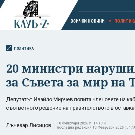
ВСИЧКИ НОВИНИ
ПОЛИТИК
ПОЛИТИКА
20 министри наруших
за Съвета за мир на
Депутатът Ивайло Мирчев попита членовете на каби
съответното решение на правителството в оставка
10 Февруари 2026 г., 14:13 ч.
Лъчезар Лисицов
последна редакция 10 Февруари 2026 г., 17:0