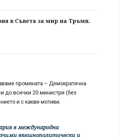
ия в Съвета за мир на Тръмп.
жаваме промяната – Демократична
и до всички 20 министри (без
ието и с какви мотиви.
гария в международна
начими външнополитически и