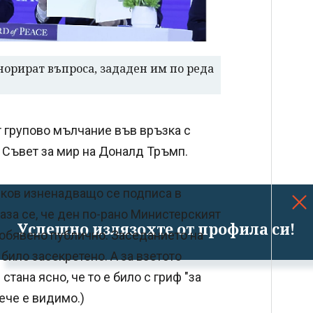
норират въпроса, зададен им по реда
т групово мълчание във връзка с
. Съвет за мир на Доналд Тръмп.
ков изненадващо се подписа в
каза се, че ден по-рано Министерският
Успешно излязохте от профила си!
 обявено публично. Заседанието на
било засекретено. А за взетото
тана ясно, че то е било с гриф "за
вече е видимо.)