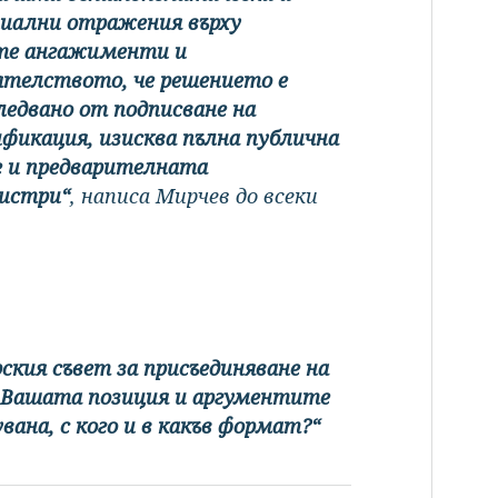
циални отражения върху
те ангажименти и
ятелството, че решението е
ледвано от подписване на
фикация, изисква пълна публична
е и предварителната
нистри“
, написа Мирчев до всеки
кия съвет за присъединяване на
ше Вашата позиция и аргументите
вана, с кого и в какъв формат?“