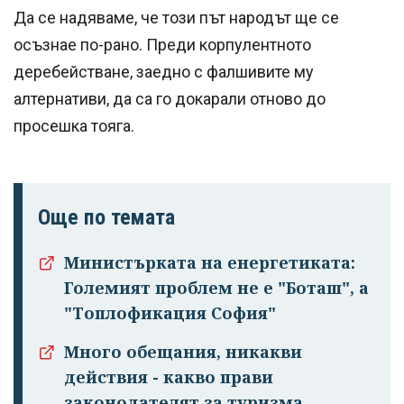
Да се надяваме, че този път народът ще се
осъзнае по-рано. Преди корпулентното
деребействане, заедно с фалшивите му
алтернативи, да са го докарали отново до
просешка тояга.
Още по темата
Министърката на енергетиката:
Големият проблем не е "Боташ", а
"Топлофикация София"
Много обещания, никакви
действия - какво прави
законодателят за туризма