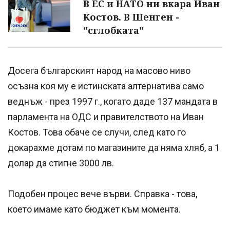
В ЕС и НАТО ни вкара Иван
Костов. В Шенген -
"сглобката"
Досега българският народ на масово ниво
осъзна коя му е истинската алтернатива само
веднъж - през 1997 г., когато даде 137 мандата в
парламента на ОДС и правителството на Иван
Костов. Това обаче се случи, след като го
докарахме дотам по магазините да няма хляб, а 1
долар да стигне 3000 лв.
Подобен процес вече върви. Справка - това,
което имаме като бюджет към момента.