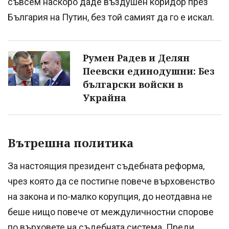
съвсем наскоро даде въздушен коридор през
България на Путин, без той самият да го е искал.
Румен Радев и Делян
Пеевски единодушни: Без
български войски в
Украйна
Вътрешна политика
За настоящия президент съдебната реформа,
чрез която да се постигне повече върховенство
на закона и по-малко корупция, до неотдавна не
беше нищо повече от междуличностни спорове
по върховете на съдебната система. Преди