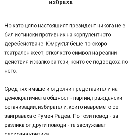
избраха
Но като цяло настоящият президент никога не е
бил истински противник на корпулентното
деребействане. Юмрукът беше по-скоро
театрален жест, отколкото символ на реални
действия и жалко за тези, които се подведоха по
него.
Сред тях имаше и отделни представители на
демократичната общност - партии, граждански
организации, избиратели, които навремето се
заиграваха с Румен Радев. По този повод - за
разлика от други поводи - те заслужават
сериозна критика.