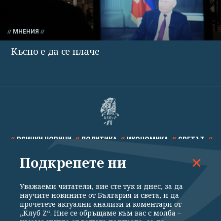
МНЕНИЯ
Късно е да се плаче
ВСИЧКИ НОВИНИ
ПОЛИТИКА
ИКОНОМИКА
СВЕТЪТ
Подкрепете ни
СПОРТ
КУЛТУРА
ТЕХНОЛОГИИ
КАЛЕЙДОСКОП
МНЕНИЯ
Уважаеми читатели, вие сте тук и днес, за да
научите новините от България и света, и да
прочетете актуални анализи и коментари от
„Клуб Z“. Ние се обръщаме към вас с молба –