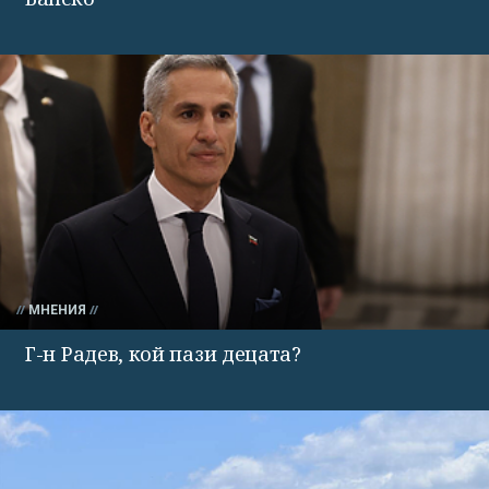
МНЕНИЯ
Г-н Радев, кой пази децата?