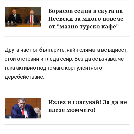
Борисов седна в скута на
Пеевски за много повече
от "мазно турско кафе"
Друга част от българите, най-голямата всъщност,
стои отстрани и гледа сеир. Без да осъзнава, че
така активно подпомага корпулентното
деребействане.
Излез и гласувай! За да не
влезе момчето!