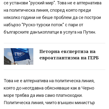
се установи "руский мир". Това не е алтернатива
на политическа линия, според която преди
няколко години не беше проблем да се построи
набързо "Руско-турски поток" с пари от
българските данъкоплатци в услуга на Путин.
Петорна експертиза на
евроатлантизма на ГЕРБ
Това не е алтернатива на политическа линия,
която до неотдавна обясняваше как в Черно
море трябва да има само платноходки.
Политическа линия, чиито външен министър