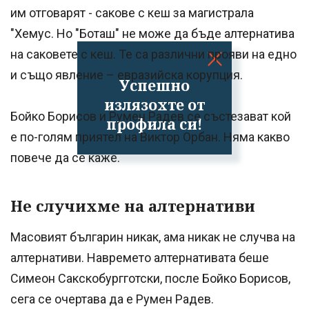
им отговарят - сакове с кеш за магистрала
"Хемус. Но "Боташ" не може да бъде алтернатива
на саковете с кеш. Те са различни прояви на едно
и също явление – евразийска корупция.
Успешно
излязохте от
Бойко Борисов и Румен Радев се състезават кой
профила си!
е по-голям приятел на Виктор Орбан. Няма какво
повече да се каже.
Не случихме на алтернативи
Масовият българин никак, ама никак не случва на
алтернативи. Навремето алтернативата беше
Симеон Сакскобургготски, после Бойко Борисов,
сега се очертава да е Румен Радев.