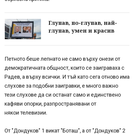
Глупав, по-глупав, най-
глупав, умен и красив
Петното беше лепнато не само върху онези от
демократичната общност, които се заиграваха с
Радев, а върху всички. И тъй като сега отново има
слухове за подобни заигравки, е много важно
тези слухове да си останат само и единствено
кафяви опорки, разпространявани от
някои телевизии.
От "Дондуков" 1 викат "Боташ", а от "Дондуков" 2