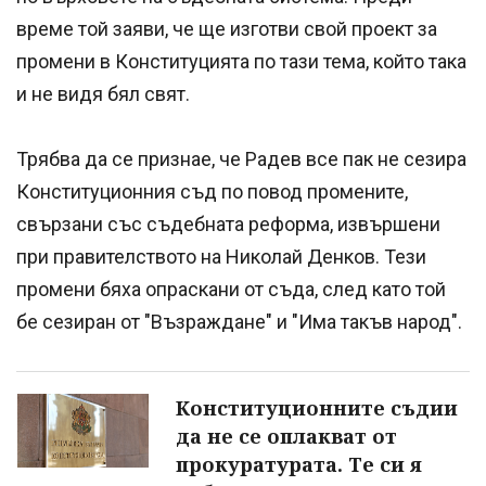
време той заяви, че ще изготви свой проект за
промени в Конституцията по тази тема, който така
и не видя бял свят.
Трябва да се признае, че Радев все пак не сезира
Конституционния съд по повод промените,
свързани със съдебната реформа, извършени
при правителството на Николай Денков. Тези
промени бяха опраскани от съда, след като той
бе сезиран от "Възраждане" и "Има такъв народ".
Конституционните съдии
да не се оплакват от
прокуратурата. Те си я