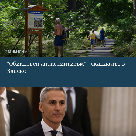
МНЕНИЯ
"Обикновен антисемитизъм" - скандалът в
Банско