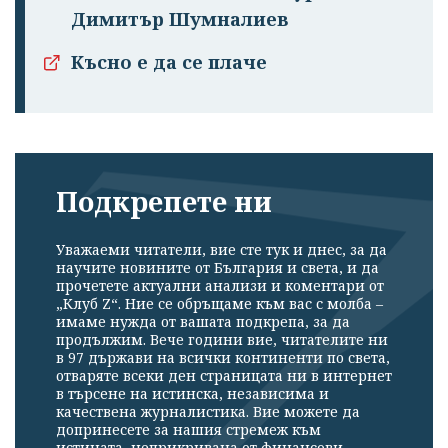
Димитър Шумналиев
Късно е да се плаче
Подкрепете ни
Уважаеми читатели, вие сте тук и днес, за да
научите новините от България и света, и да
прочетете актуални анализи и коментари от
„Клуб Z“. Ние се обръщаме към вас с молба –
имаме нужда от вашата подкрепа, за да
продължим. Вече години вие, читателите ни
в 97 държави на всички континенти по света,
отваряте всеки ден страницата ни в интернет
в търсене на истинска, независима и
качествена журналистика. Вие можете да
допринесете за нашия стремеж към
истината, неприкривана от финансови