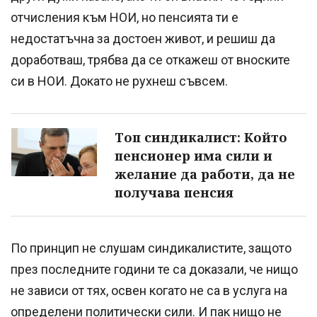
отчисления към НОИ, но пенсията ти е
недостатъчна за достоен живот, и решиш да
доработваш, трябва да се откажеш от вноските
си в НОИ. Докато не рухнеш съвсем.
Топ синдикалист: Който
пенсионер има сили и
желание да работи, да не
получава пенсия
По принцип не слушам синдикалистите, защото
през последните години те са доказали, че нищо
не зависи от тях, освен когато не са в услуга на
определени политически сили. И пак нищо не