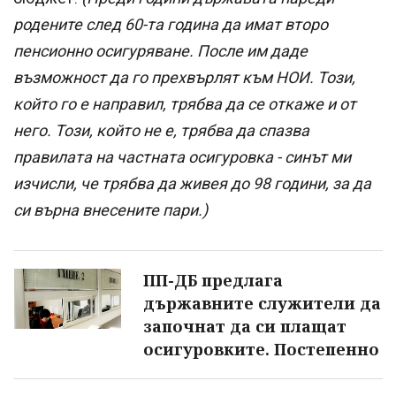
родените след 60-та година да имат второ
пенсионно осигуряване. После им даде
възможност да го прехвърлят към НОИ. Този,
който го е направил, трябва да се откаже и от
него. Този, който не е, трябва да спазва
правилата на частната осигуровка - синът ми
изчисли, че трябва да живея до 98 години, за да
си върна внесените пари.)
ПП-ДБ предлага
държавните служители да
започнат да си плащат
осигуровките. Постепенно