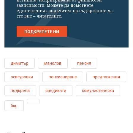
зависимости. Можете да помогнете
единственият поръчител на съдържание да
сте вие – читателите.
ПОДКРЕПЕТЕ НИ
димитър
манолов
пенсия
осигуровки
пенсиониране
предложения
подкрепа
синдикати
комунистическа
бкп