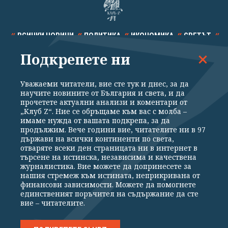
ВСИЧКИ НОВИНИ
ПОЛИТИКА
ИКОНОМИКА
СВЕТЪТ
Подкрепете ни
СПОРТ
КУЛТУРА
ТЕХНОЛОГИИ
КАЛЕЙДОСКОП
МНЕНИЯ
Уважаеми читатели, вие сте тук и днес, за да
научите новините от България и света, и да
прочетете актуални анализи и коментари от
„Клуб Z“. Ние се обръщаме към вас с молба –
имаме нужда от вашата подкрепа, за да
продължим. Вече години вие, читателите ни в 97
Общи условия
Политика за поверителност
държави на всички континенти по света,
отваряте всеки ден страницата ни в интернет в
Реклама
Партньори
Контакти
За Клуб Z
търсене на истинска, независима и качествена
Екип
Подкрепете ни
журналистика. Вие можете да допринесете за
нашия стремеж към истината, неприкривана от
финансови зависимости. Можете да помогнете
единственият поръчител на съдържание да сте
Издател на www.clubz.bg е „Клуб Зебра Медия“ ЕООД, София, ул. "Алеко
вие – читателите.
Константинов" 3. Всички права запазени 2026 „Клуб Зебра Медия“
ЕООД.
Препечатването на материали, снимки и видео от www.clubz.bg без
разрешение ще бъде преследвано по съдебен път, съгласно