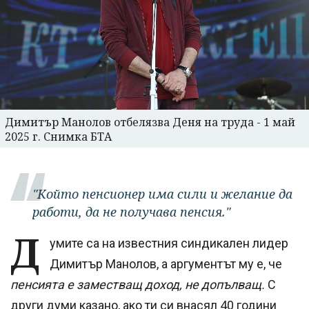
Димитър Манолов отбелязва Деня на труда - 1 май
2025 г. Снимка БТА
"Който пенсионер има сили и желание да
работи, да не получава пенсия."
Д
умите са на известния синдикален лидер
Димитър Манолов, а аргументът му е, че
пенсията е заместващ доход, не допълващ.
С
други думи казано, ако ти си внасял 40 години