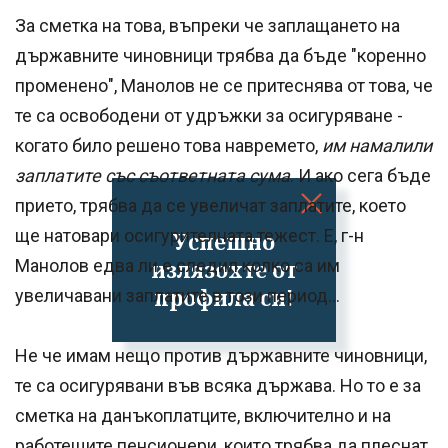
За сметка на това, въпреки че заплащането на
държавните чиновници трябва да бъде "коренно
променено", Манолов не се притеснява от това, че
те са освободени от удръжки за осигуряване -
когато било решено това навремето,
им намалили
заплатите със съответната сума
. И ако сега бъде
прието, трябва да се увеличат заплатите, което
ще натовари осигурителната тежест. Е, г-н
Успешно
излязохте от
Манолов едва ли е следил колко са им
профила си!
увеличавани заплатите в този период...
Не че имам нещо против държавните чиновници,
те са осигурявани във всяка държава. Но то е за
сметка на данъкоплатците, включително и на
работещите пенсионери, които трябва да плеснат