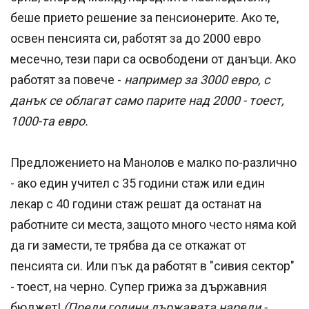
беше прието решение за пенсионерите. Ако те,
освен пенсията си, работят за до 2000 евро
месечно, тези пари са освободени от данъци. Ако
работят за повече -
например за 3000 евро, с
данък се облагат само парите над 2000 - тоест,
1000-та евро.
Предложението на Манолов е малко по-различно
- ако един учител с 35 години стаж или един
лекар с 40 години стаж решат да останат на
работните си места, защото много често няма кой
да ги замести, те трябва да се откажат от
пенсията си. Или пък да работят в "сивия сектор"
- тоест, на черно. Супер грижа за държавния
бюджет!
(Преди години държавата нареди -