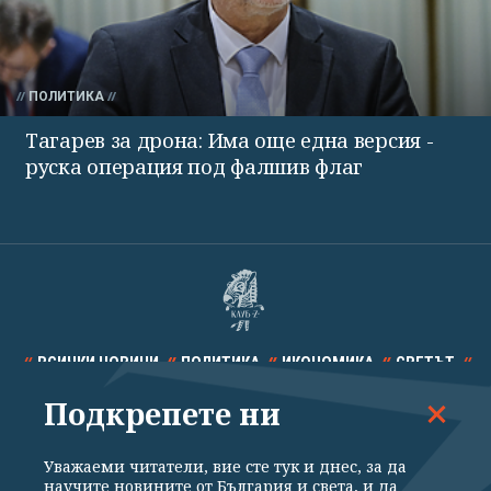
ПОЛИТИКА
Тагарев за дрона: Има още една версия -
руска операция под фалшив флаг
ВСИЧКИ НОВИНИ
ПОЛИТИКА
ИКОНОМИКА
СВЕТЪТ
Подкрепете ни
СПОРТ
КУЛТУРА
ТЕХНОЛОГИИ
КАЛЕЙДОСКОП
МНЕНИЯ
Уважаеми читатели, вие сте тук и днес, за да
научите новините от България и света, и да