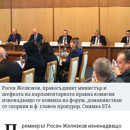
Росен Желязков, правосъдният министър и
шефката на парламентарната правна комисия
изненадващо се появиха на форум, домакинстван
от спорния и.ф. главен прокурор. Снимка БТА
П
ремиерът Росен Желязков изненадващо