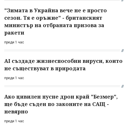
"Зимата в Украйна вече не е просто
сезон. Тя е оръжие" - британският
министър на отбраната призова за
ракети
преди 1 час
AI създаде жизнеспособни вируси, които
не съществуват в природата
преди 1 час
Ако цивилен пусне дрон край "Безмер",
ще бъде съден по законите на САЩ -
невярно
преди 1 час