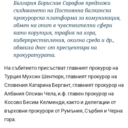
България Борислав Сарафов предложи
създаването на Постоянна балканска
прокурорска платформа за комуникация,
обмен на опит в чувствителни сфери
като корупция, трафик на хора,
киберпрестъпления, околна среда и др.,
обявиха днес от пресцентъра на
прокуратурата.
На събитието присъстват главният прокурор на
Турция Мухсин Шентюрк, главният прокурор на
Словения Катарина Бергант, главният прокурор на
Албания Олсиан Чела, и.ф. главен прокурор на
Косово Бесим Келменди, както и делегации от
върховни прокурори от Румъния, Сърбия и Черна
гора.