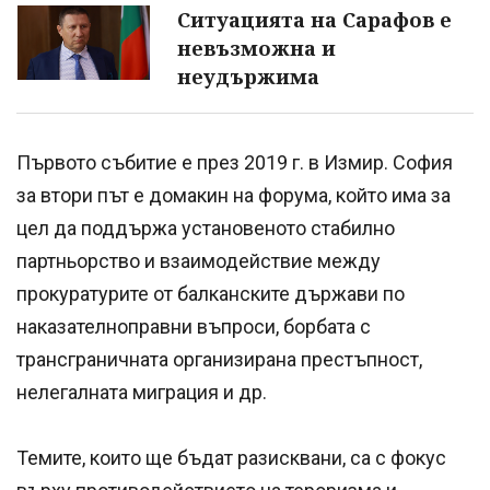
Ситуацията на Сарафов е
невъзможна и
неудържима
Първото събитие е през 2019 г. в Измир. София
за втори път е домакин на форума, който има за
цел да поддържа установеното стабилно
партньорство и взаимодействие между
прокуратурите от балканските държави по
наказателноправни въпроси, борбата с
трансграничната организирана престъпност,
нелегалната миграция и др.
Темите, които ще бъдат разисквани, са с фокус