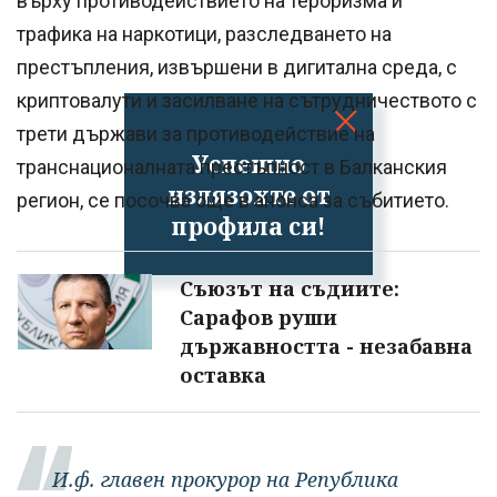
върху противодействието на тероризма и
трафика на наркотици, разследването на
престъпления, извършени в дигитална среда, с
криптовалути и засилване на сътрудничеството с
трети държави за противодействие на
Успешно
транснационалната престъпност в Балканския
излязохте от
регион, се посочва още в анонса за събитието.
профила си!
Съюзът на съдиите:
Сарафов руши
държавността - незабавна
оставка
И.ф. главен прокурор на Република