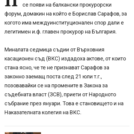
се появи на балкански прокурорски
форум, домакин на който е Борислав Сарафов, за
когото има междуинституционален спор дали е
легитимен и.ф. главен прокурор на България.
Миналата седмица съдии от Върховния
касационен съд (ВКС) издадоха актове, от които
стана ясно, че те не признават Сарафов за
законно заемащ поста след 21 юли т.г.,
позовавайки се на промените в Закона за
съдебната власт (ЗСВ), приети от Народното
събрание през януари. Това е становището и на
Наказателната колегия на ВКС.