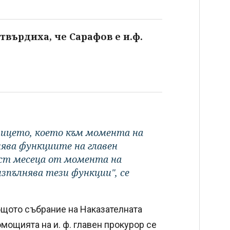
твърдиха, че Сарафов е и.ф.
е лицето, което към момента на
нява функциите на главен
ест месеца от момента на
изпълнява тези функции", се
щото събрание на Наказателната
омощията на и. ф. главен прокурор се