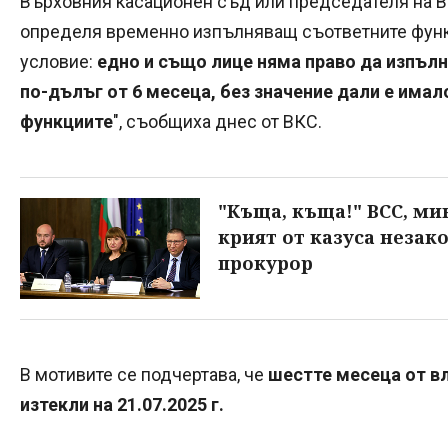
Върховния касационен съд или председателя на 
определя временно изпълняващ съответните функц
условие:
едно и също лице няма право да изпълн
по-дълъг от 6 месеца, без значение дали е имал
функциите
", съобщиха днес от ВКС.
"Къща, къща!" ВСС, ми
крият от казуса незак
прокурор
В мотивите се подчертава, че
шестте месеца от вл
изтекли на 21.07.2025 г.