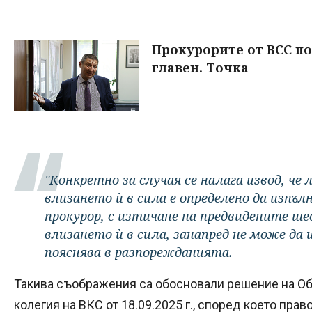
Прокурорите от ВСС по
главен. Точка
"Конкретно за случая се налага извод, ч
влизането ѝ в сила е определено да изпъл
прокурор, с изтичане на предвидените ш
влизането ѝ в сила, занапред не може да 
пояснява в разпорежданията.
Такива съображения са обосновали решение на Об
колегия на ВКС от 18.09.2025 г., според което прав