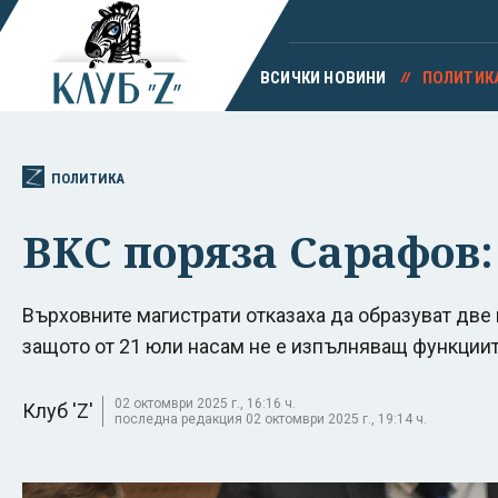
ВСИЧКИ НОВИНИ
ПОЛИТИК
ПОЛИТИКА
ВКС поряза Сарафов:
Върховните магистрати отказаха да образуват две 
защото от 21 юли насам не е изпълняващ функции
02 октомври 2025 г., 16:16 ч.
Клуб 'Z'
последна редакция 02 октомври 2025 г., 19:14 ч.