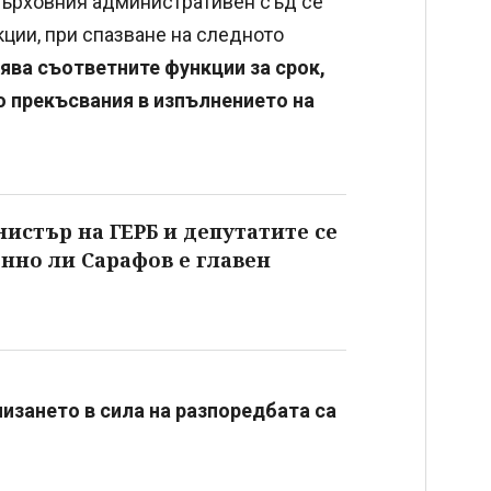
Върховния административен съд се
ии, при спазване на следното
ява съответните функции за срок,
о прекъсвания в изпълнението на
нистър на ГЕРБ и депутатите се
онно ли Сарафов е главен
изането в сила на разпоредбата са