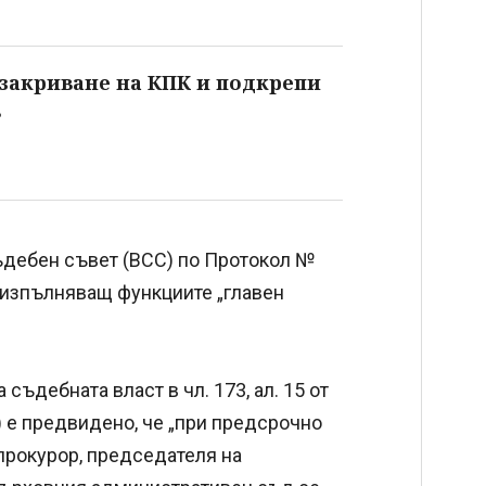
 закриване на КПК и подкрепи
в
ъдебен съвет (ВСС) по Протокол №
а изпълняващ функциите „главен
съдебната власт в чл. 173, ал. 15 от
 г.) е предвидено, че „при предсрочно
 прокурор, председателя на