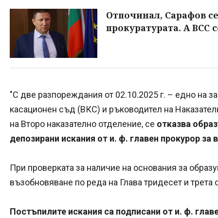
Отпочинал, Сарафов с
прокуратурата. А ВСС 
"С две разпореждания от 02.10.2025 г. – едно на 
касационен съд (ВКС) и ръководител на Наказател
на Второ наказателно отделение, се
отказва образ
депозирани искания от и. ф. главен прокурор за
При проверката за наличие на основания за образу
възобновяване по реда на Глава тридесет и трета 
Постъпилите искания са подписани от и. ф. гла