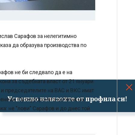
ислав Сарафов за нелегитимно
каза да образува производства по
рафов не би следвало да е на
она за съдебната власт от 21 януари
но и председателите на ВАС и ВКС имат
Успешно излязохте от профила си!
менени. Прокурорската колегия на
а: не "лови" Сарафов и до днес той