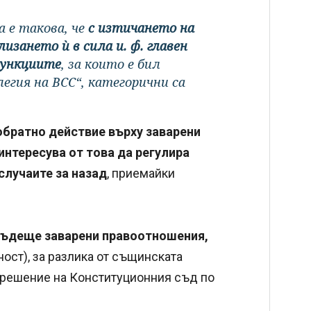
 е такова, че
с изтичането на
изането ѝ в сила и. ф. главен
функциите
, за които е бил
егия на ВСС“, категорични са
братно действие върху заварени
интересува от това да регулира
случаите за назад
, приемайки
бъдеще заварени правоотношения,
ост), за разлика от същинската
 решение на Конституционния съд по