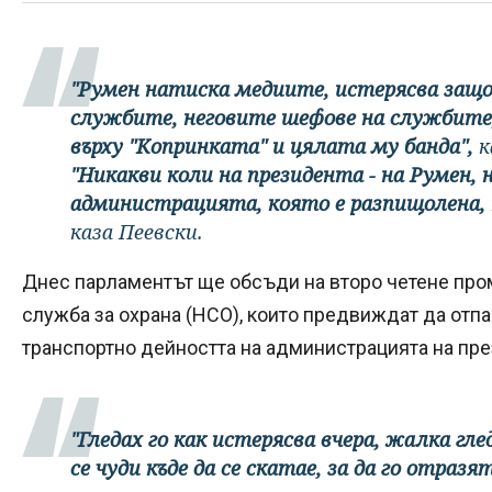
"Румен натиска медиите, истерясва защ
службите, неговите шефове на службите,
върху "Копринката" и цялата му банда",
к
"Никакви коли на президента - на Румен, 
администрацията, която е разпищолена, п
каза Пеевски.
Днес парламентът ще обсъди на второ четене про
служба за охрана (НСО), които предвиждат да отп
транспортно дейността на администрацията на пре
"Гледах го как истерясва вчера, жалка гле
се чуди къде да се скатае, за да го отразя