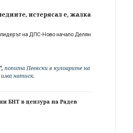
едиите, истерясал е, жалка
а лидерът на ДПС-Ново начало Делян
",
попита Пеевски в кулоарите на
 има натиск.
и БНТ в цензура на Радев