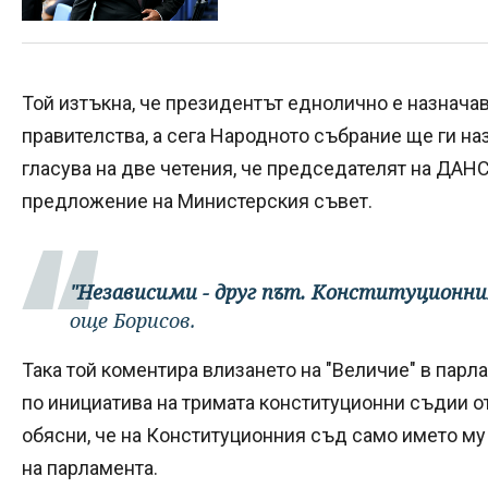
Той изтъкна, че президентът еднолично е назнача
правителства, а сега Народното събрание ще ги н
гласува на две четения, че председателят на ДАНС
предложение на Министерския съвет.
"Независими - друг път. Конституционния
още Борисов.
Така той коментира влизането на "Величие" в парла
по инициатива на тримата конституционни съдии от
обясни, че на Конституционния съд само името му 
на парламента.