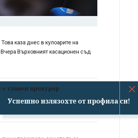
Това каза днес в кулоарите на
. Вчера Върховният касационен съд
е е главен прокурор
Успешно излязохте от профила си!