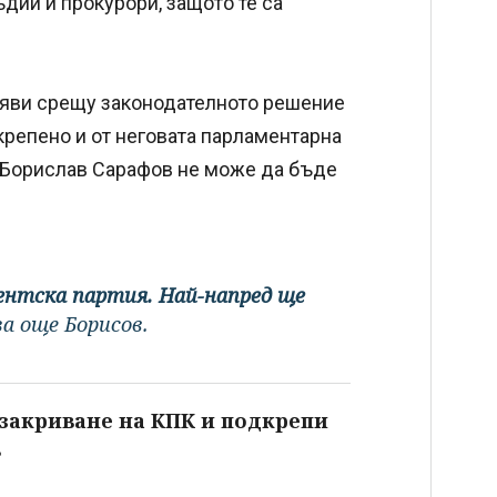
ъдии и прокурори, защото те са
обяви срещу законодателното решение
крепено и от неговата парламентарна
че Борислав Сарафов не може да бъде
ентска партия. Най-напред ще
за още Борисов.
 закриване на КПК и подкрепи
в