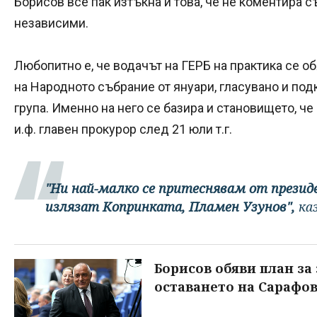
Борисов все пак изтъкна и това, че не коментира с
независими.
Любопитно е, че водачът на ГЕРБ на практика се 
на Народното събрание от януари, гласувано и под
група. Именно на него се базира и становището, 
и.ф. главен прокурор след 21 юли т.г.
"Ни най-малко се притеснявам от презид
излязат Копринката, Пламен Узунов",
ка
Борисов обяви план за
оставането на Сарафо