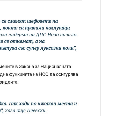
о се сменят шефовете на
 които са правили похлупаци
аза лидерът на ДПС-Ново начало.
не се отнемат, а на
ътува със супер луксозни коли",
мените в Закона за Националната
адне функцията на НСО да осигурява
зидента.
дка. Пак ходи по някакви места и
т",
каза още Пеевски.