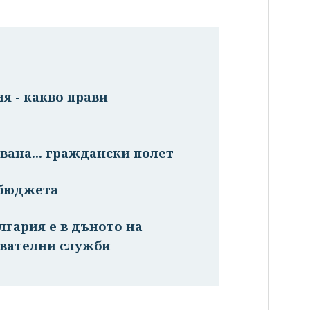
я - какво прави
вана... граждански полет
 бюджета
лгария е в дъното на
авателни служби