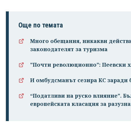
Още по темата
Много обещания, никакви действи
законодателят за туризма
"Почти революционно": Пеевски х
И омбудсманът сезира КС заради
“Податливи на руско влияние". Бъ
европейската класация за разузн