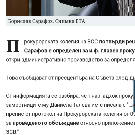
Борислав Сарафов. Снимка БТА
П
рокурорската колегия на ВСС
потвърди реш
Сарафов е определен за и.ф. главен прок
откри административно производство за определян
Това съобщават от пресцентъра на Съвета след д
От информацията се разбира, че т.нар. адхок проку
заместниците му Даниела Талева им е писала с "..
препис от протокол на Прокурорската колегия от 
за
проведеното обсъждане
относно приложението 
ЗСВ."