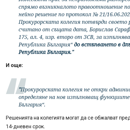
спрямо възникналото правоотношение по
нейно решение по протокол № 21/16.06.2023
Прокурорската колегия потвърди своето ре
считано от същата дата, Борислав Сарафо
175, ал. 4, изр. второ от ЗСВ, за изпълня
Република България“
до встъпването в дл
Република България."
И още:
"
Прокурорската колегия не откри админи
определяне на нов изпълняващ функциите 
България“.
Решенията на колегията могат да се обжалват пр
14-дневен срок.