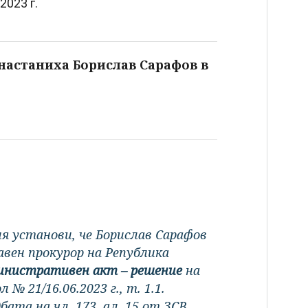
2023 г.
 настаниха Борислав Сарафов в
ия установи, че Борислав Сарафов
авен прокурор на Република
министративен акт – решение
на
№ 21/16.06.2023 г., т. 1.1.
ата на чл. 173, ал. 15 от ЗСВ