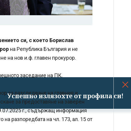
ението си, с което Борислав
урор
на Република България и не
е на нов и.ф. главен прокурор.
нешното заседание на ПК.
рор за разследване на главния и
Успешно излязохте от профила си!
.искане за предоставяне на заверен
09.07.2025 г., съдържащ информация
на разпоредбата на чл. 173, ал. 15 от