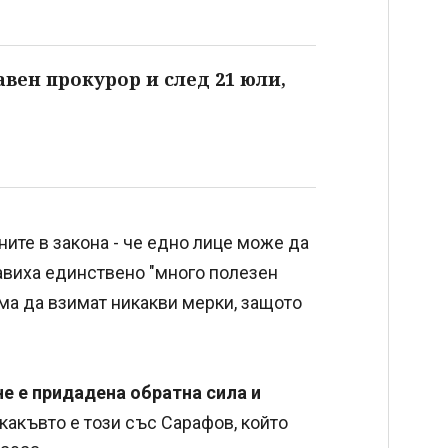
авен прокурор и след 21 юли,
ните в закона - че едно лице може да
равиха единствено "много полезен
ма да взимат никакви мерки, защото
е е придадена обратна сила и
какъвто е този със Сарафов, който