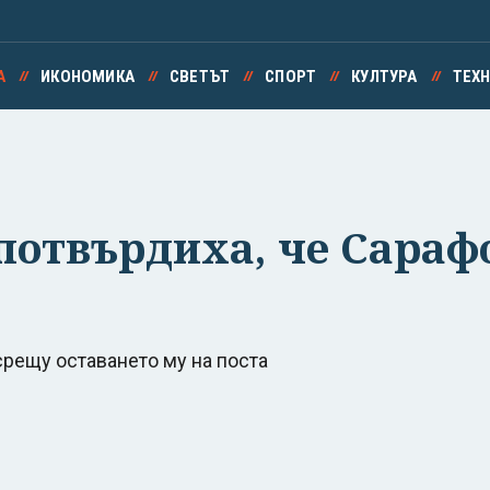
А
ИКОНОМИКА
СВЕТЪТ
СПОРТ
КУЛТУРА
ТЕХ
отвърдиха, че Сарафов
срещу оставането му на поста