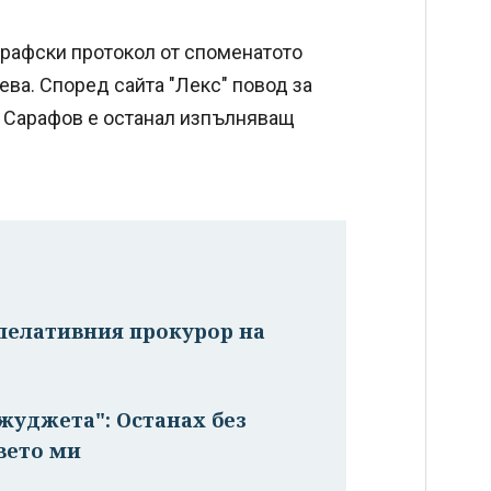
графски протокол от споменатото
ва. Според сайта "Лекс" повод за
че Сарафов е останал изпълняващ
апелативния прокурор на
жуджета": Останах без
авето ми