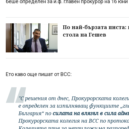
беше определен за и.ф. главен прокурор на 16 юни 
По най-бързата писта:
стола на Гешев
Ето каво още пишат от ВСС:
"С решения от днес, Прокурорската колег
е определен за изпълняващ функциите „гл
България“ по
силата на влязъл в сила ад
Прокурорската колегия на ВСС по протокол 
Колегията прие за неприложима разпоредб