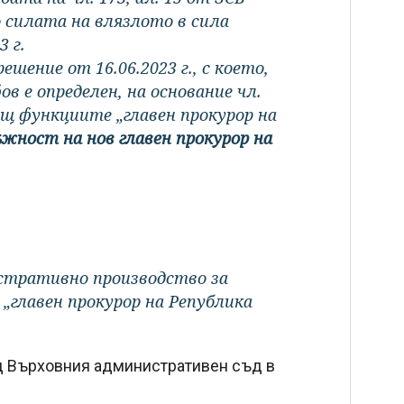
 силата на влязлото в сила
 г.
шение от 16.06.2023 г., с което,
в е определен, на основание чл.
ващ функциите „главен прокурор на
ъжност на нов главен прокурор на
стративно производство за
„главен прокурор на Република
ед Върховния административен съд в