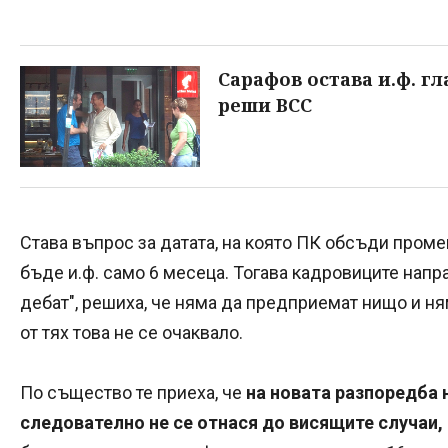
Сарафов остава и.ф. гл
реши ВСС
Става въпрос за датата, на която ПК обсъди проме
бъде и.ф. само 6 месеца. Тогава кадровиците нап
дебат", решиха, че няма да предприемат нищо и ня
от тях това не се очаквало.
По същество те приеха, че
на новата разпоредба н
следователно не се отнася до висящите случаи,