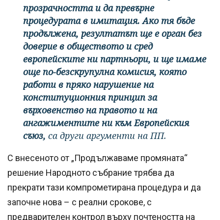
прозрачността и да превърне
процедурата в имитация. Ако тя бъде
продължена, резултатът ще е орган без
доверие в обществото и сред
европейските ни партньори, и ще имаме
още по-безскрупулна комисия, която
работи в пряко нарушение на
конституционния принцип за
върховенство на правото и на
ангажиментите ни към Европейския
съюз,
са други аргументи на ПП.
С внесеното от „Продължаваме промяната“
решение Народното събрание трябва да
прекрати тази компрометирана процедура и да
започне нова – с реални срокове, с
предварителен контрол върху почтеността на