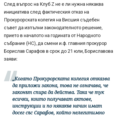
След въпрос на Клуб Z не е ли нужна някаква
инициатива след фактическия отказ на
Прокурорската колегия на Висшия съдебен
съвет да изпълни законодателното решение,
прието в началото на годината от Народното
събрание (НС), да смени и.ф. главния прокурор
Борислав Сарафов в срок до 21 юли, Бориславова
заяви:
„Когато Прокурорската колегия отказва
да приложи закона, това не означава, че
законът спира да действа. Така че тук
всички, които получават актове,
инструкции и по някакъв начин имат
досег със Сарафов, който нелегитимно