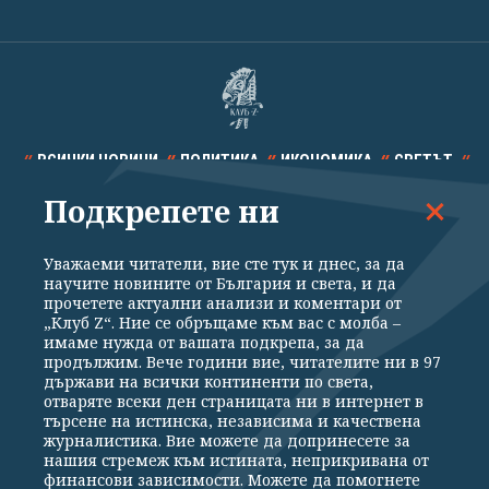
ВСИЧКИ НОВИНИ
ПОЛИТИКА
ИКОНОМИКА
СВЕТЪТ
Подкрепете ни
СПОРТ
КУЛТУРА
ТЕХНОЛОГИИ
КАЛЕЙДОСКОП
МНЕНИЯ
Уважаеми читатели, вие сте тук и днес, за да
научите новините от България и света, и да
прочетете актуални анализи и коментари от
„Клуб Z“. Ние се обръщаме към вас с молба –
имаме нужда от вашата подкрепа, за да
продължим. Вече години вие, читателите ни в 97
Общи условия
Политика за поверителност
държави на всички континенти по света,
отваряте всеки ден страницата ни в интернет в
Реклама
Партньори
Контакти
За Клуб Z
търсене на истинска, независима и качествена
Екип
Подкрепете ни
журналистика. Вие можете да допринесете за
нашия стремеж към истината, неприкривана от
финансови зависимости. Можете да помогнете