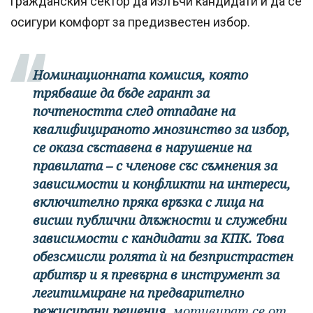
гражданския сектор да излъчи кандидати и да се
осигури комфорт за предизвестен избор.
Номинационната комисия, която
трябваше да бъде гарант за
почтеността след отпадане на
квалифицираното мнозинство за избор,
се оказа съставена в нарушение на
правилата – с членове със съмнения за
зависимости и конфликти на интереси,
включително пряка връзка с лица на
висши публични длъжности и служебни
зависимости с кандидати за КПК. Това
обезсмисли ролята ѝ на безпристрастен
арбитър и я превърна в инструмент за
легитимиране на предварително
режисирани решения,
мотивират се от