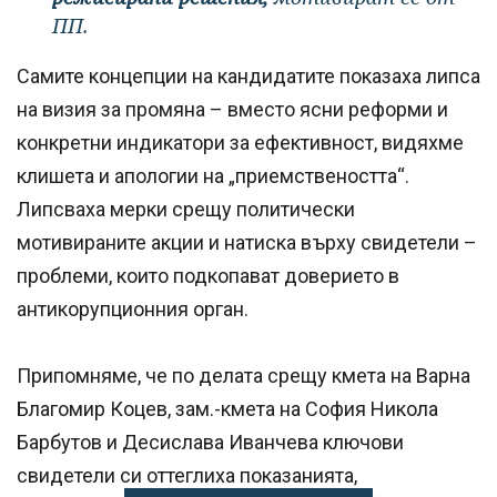
ПП.
Самите концепции на кандидатите показаха липса
на визия за промяна – вместо ясни реформи и
конкретни индикатори за ефективност, видяхме
клишета и апологии на „приемствеността“.
Липсваха мерки срещу политически
мотивираните акции и натиска върху свидетели –
проблеми, които подкопават доверието в
антикорупционния орган.
Припомняме, че по делата срещу кмета на Варна
Благомир Коцев, зам.-кмета на София Никола
Барбутов и Десислава Иванчева ключови
свидетели си оттеглиха показанията,