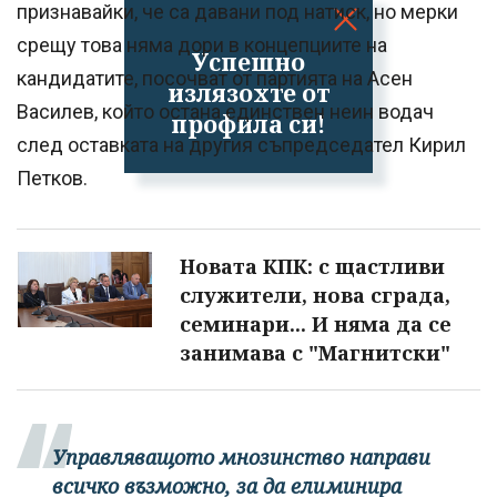
признавайки, че са давани под натиск, но мерки
срещу това няма дори в концепциите на
Успешно
кандидатите, посочват от партията на Асен
излязохте от
Василев, който остана единствен неин водач
профила си!
след оставката на другия съпредседател Кирил
Петков.
Новата КПК: с щастливи
служители, нова сграда,
семинари... И няма да се
занимава с "Магнитски"
Управляващото мнозинство направи
всичко възможно, за да елиминира