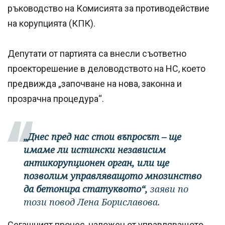
ръководство на Комисията за противодействие
на корупцията (КПК).
Депутати от партията са внесли съответно
проекторешение в деловодството на НС, което
предвижда „започване на нова, законна и
прозрачна процедура“.
„Днес пред нас стои въпросът – ще
имаме ли истински независим
антикорупционен орган, или ще
позволим управляващото мнозинство
да бетонира статуквото“,
заяви по
този повод Лена Бориславова.
Сегашният процес, наложен от управляващото