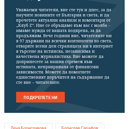
Уважаеми читатели, вие сте тук и днес, за да
научите новините от България и света, и да
прочетете актуални анализи и коментари от
„Клуб Z“. Ние се обръщаме към вас с молба –
имаме нужда от вашата подкрепа, за да
продължим. Вече години вие, читателите ни
в 97 държави на всички континенти по света,
отваряте всеки ден страницата ни в интернет
в търсене на истинска, независима и
качествена журналистика. Вие можете да
допринесете за нашия стремеж към
истината, неприкривана от финансови
зависимости. Можете да помогнете
единственият поръчител на съдържание да
сте вие – читателите.
ПОДКРЕПЕТЕ НИ
Лена Бориславова
Борислав Сарафов