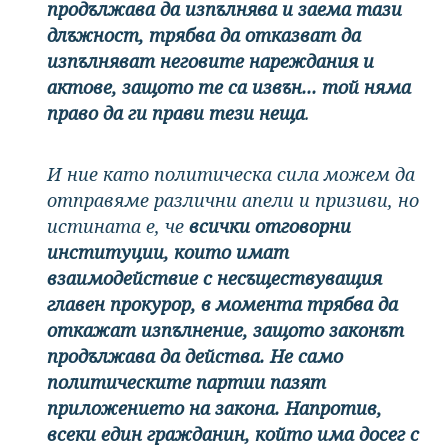
продължава да изпълнява и заема тази
длъжност, трябва да отказват да
изпълняват неговите нареждания и
актове, защото те са извън... той няма
право да ги прави тези неща
.
И ние като политическа сила можем да
отправяме различни апели и призиви, но
истината е, че
всички отговорни
институции, които имат
взаимодействие с несъществуващия
главен прокурор, в момента трябва да
откажат изпълнение, защото законът
продължава да действа. Не само
политическите партии пазят
приложението на закона. Напротив,
всеки един гражданин, който има досег с