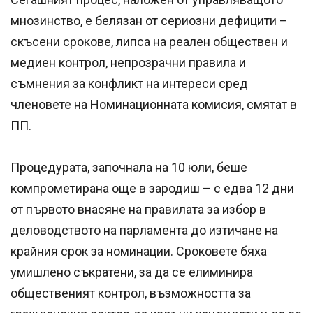
мнозинство, е белязан от сериозни дефицити –
скъсени срокове, липса на реален обществен и
медиен контрол, непрозрачни правила и
съмнения за конфликт на интереси сред
членовете на Номинационната комисия, смятат в
ПП.
Процедурата, започнала на 10 юли, беше
компрометирана още в зародиш – с едва 12 дни
от първото внасяне на правилата за избор в
деловодството на парламента до изтичане на
крайния срок за номинации. Сроковете бяха
умишлено съкратени, за да се елиминира
общественият контрол, възможността за