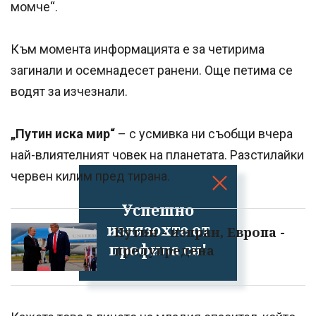
момче“.
Към момента информацията е за четирима
загинали и осемнадесет ранени. Още петима се
водят за изчезнали.
„Путин иска мир“
– с усмивка ни съобщи вчера
най-влиятелният човек на планетата. Разстилайки
червен килим пред тирана.
Успешно
излязохте от
Путин - изпран, Европа -
профила си!
предупредена