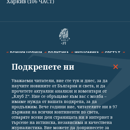
Харкив (106 ЧАСТ)
ВСИЧКИ НОВИНИ
ПОЛИТИКА
ИКОНОМИКА
СВЕТЪТ
Подкрепете ни
СПОРТ
КУЛТУРА
ТЕХНОЛОГИИ
КАЛЕЙДОСКОП
МНЕНИЯ
Уважаеми читатели, вие сте тук и днес, за да
научите новините от България и света, и да
прочетете актуални анализи и коментари от
„Клуб Z“. Ние се обръщаме към вас с молба –
имаме нужда от вашата подкрепа, за да
продължим. Вече години вие, читателите ни в 97
Общи условия
Политика за поверителност
държави на всички континенти по света,
отваряте всеки ден страницата ни в интернет в
Реклама
Партньори
Контакти
За Клуб Z
търсене на истинска, независима и качествена
Екип
Подкрепете ни
журналистика. Вие можете да допринесете за