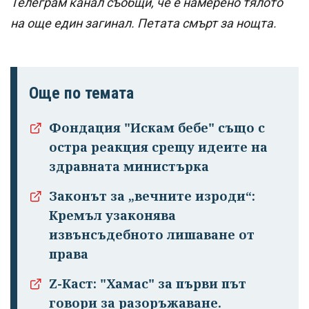
Телеграм канал съобщи, че е намерено тялото
на още един загинал. Петата смърт за нощта.
Още по темата
Фондация "Искам бебе" също с
остра реакция срещу идеите на
здравната министърка
Законът за „вечните изроди“:
Кремъл узаконява
извънсъдебното лишаване от
права
Z-Каст: "Хамас" за първи път
говори за разоръжаване.