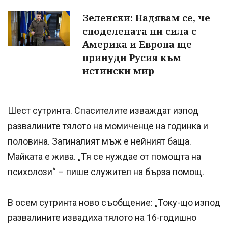
Зеленски: Надявам се, че
споделената ни сила с
Америка и Европа ще
принуди Русия към
истински мир
Шест сутринта. Спасителите изваждат изпод
развалините тялото на момиченце на годинка и
половина. Загиналият мъж е нейният баща.
Майката е жива. „Тя се нуждае от помощта на
психолози“ – пише служител на бърза помощ.
В осем сутринта ново съобщение: „Току-що изпод
развалините извадиха тялото на 16-годишно