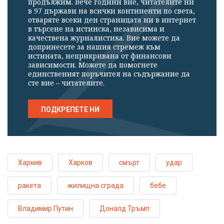
продължим. Вече години вие, читателите ни
в 97 държави на всички континенти по света,
отваряте всеки ден страницата ни в интернет
в търсене на истинска, независима и
качествена журналистика. Вие можете да
допринесете за нашия стремеж към
истината, неприкривана от финансови
зависимости. Можете да помогнете
единственият поръчител на съдържание да
сте вие – читателите.
ПОДКРЕПЕТЕ НИ
Харкив
Харков
смърт
удар
ракета
жилищна сграда
бебе
Владимир Путин
Доналд Тръмп