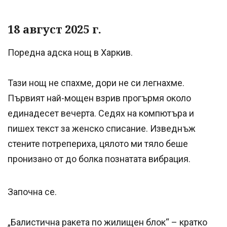
18 август 2025 г.
Поредна адска нощ в Харкив.
Тази нощ не спахме, дори не си легнахме.
Първият най-мощен взрив прогърмя около
единадесет вечерта. Седях на компютъра и
пишех текст за женско списание. Изведнъж
стените потрепериха, цялото ми тяло беше
пронизано от до болка познатата вибрация.
Започна се.
„Балистична ракета по жилищен блок“ – кратко