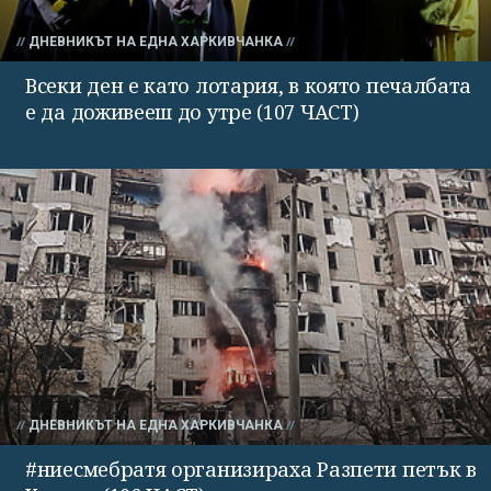
ДНЕВНИКЪТ НА ЕДНА ХАРКИВЧАНКА
Всеки ден е като лотария, в която печалбата
е да доживееш до утре (107 ЧАСТ)
ДНЕВНИКЪТ НА ЕДНА ХАРКИВЧАНКА
#ниесмебратя организираха Разпети петък в