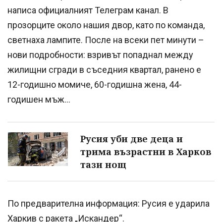
написа официалният Телеграм канал. В
прозорците около нашия двор, като по команда,
светнаха лампите. После на всеки пет минути –
нови подробности: взривът попаднал между
жилищни сгради в съседния квартал, ранено е
12-годишно момиче, 60-годишна жена, 44-
годишен мъж…
Русия уби две деца и
трима възрастни в Харков
тази нощ
По предварителна информация: Русия е ударила
Харкив с ракета „Искандер“.