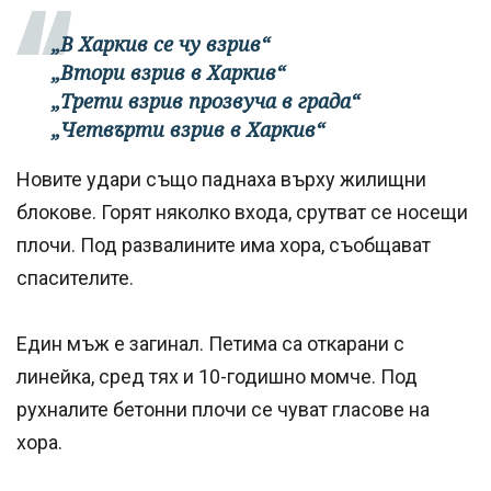
„В Харкив се чу взрив“
„Втори взрив в Харкив“
„Трети взрив прозвуча в града“
„Четвърти взрив в Харкив“
Новите удари също паднаха върху жилищни
блокове. Горят няколко входа, срутват се носещи
плочи. Под развалините има хора, съобщават
спасителите.
Един мъж е загинал. Петима са откарани с
линейка, сред тях и 10-годишно момче. Под
рухналите бетонни плочи се чуват гласове на
хора.