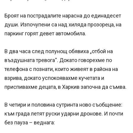
Броят на пострадалите нарасна до единадесет
души. Изпочупени са над хиляда прозореца, на
паркинг горят девет автомобила.
В два часа след полунощ обявиха „отбой на
въздушната тревога“. Докато говорехме по
телефона с познати, които живеят в района на
взрива, докато успокоявахме кучетата и
приспивахме децата, в Харкив започна да съмва.
В четири и половина сутринта ново съобщение:
към града летят руски ударни дронове. И почти
без пауза – веднага: