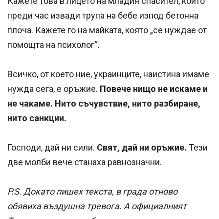
Кажете това в лицето на младия спасител, който
преди час извади трупа на бебе изпод бетонна
плоча. Кажете го на майката, която „се нуждае от
помощта на психолог“.
Всичко, от което ние, украинците, наистина имаме
нужда сега, е оръжие.
Повече нищо не искаме и
не чакаме. Нито съчувствие, нито разбиране,
нито санкции.
Господи, дай ни сили.
Свят, дай ни оръжие.
Тези
две молби вече станаха равнозначни.
P.S. Докато пишех текста, в града отново
обявиха въздушна тревога. А официалният