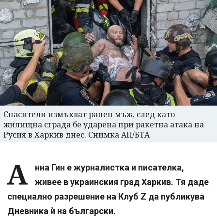
Спасители измъкват ранен мъж, след като
жилищна сграда бе ударена при ракетна атака на
Русия в Харкив днес. Снимка АП/БТА
А
нна Гин е журналистка и писателка,
живее в украинския град Харкив. Тя даде
специално разрешение на Клуб Z да публикува
Дневника ѝ на български.