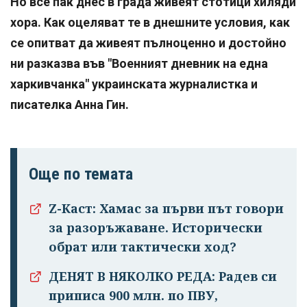
Но все пак днес в града живеят стотици хиляди
хора. Как оцеляват те в днешните условия, как
се опитват да живеят пълноценно и достойно
ни разказва във "Военният дневник на една
харкивчанка" украинската журналистка и
писателка Анна Гин.
Още по темата
Z-Каст: Хамас за първи път говори
за разоръжаване. Исторически
обрат или тактически ход?
ДЕНЯТ В НЯКОЛКО РЕДА: Радев си
приписа 900 млн. по ПВУ,