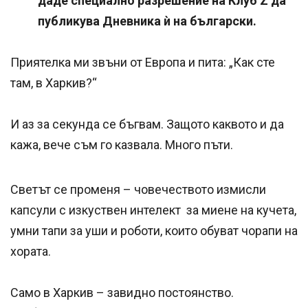
даде специално разрешение на Клуб Z да
публикува Дневника ѝ на български.
Приятелка ми звъни от Европа и пита: „Как сте
там, в Харкив?“
И аз за секунда се бъгвам. Защото каквото и да
кажа, вече съм го казвала. Много пъти.
Светът се променя – човечеството измисли
капсули с изкуствен интелект за миене на кучета,
умни тапи за уши и роботи, които обуват чорапи на
хората.
Само в Харкив – завидно постоянство.