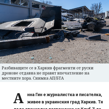
Разбиващите се в Харкив фрагменти от руски
дронове отдавна не правят впечатление на
местните хора. Снимка АП/БТА
А
нна Гин е журналистка и писателка,
живее в украинския град Харкив. Тя