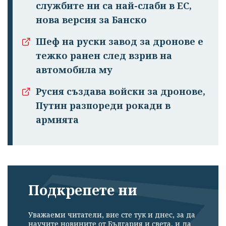
службите ни са най-слаби в ЕС,
нова версия за Банско
Шеф на руски завод за дронове е
тежко ранен след взрив на
автомобила му
Русия създава войски за дронове,
Путин разпореди рокади в
армията
Подкрепете ни
Уважаеми читатели, вие сте тук и днес, за да
научите новините от България и света, и да