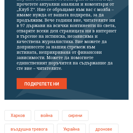
прочетете актуални анализи и коментари от
„Клуб Z“. Ние се обръщаме към вас с молба –
имаме нужда от вашата подкрепа, за да
продължим. Вече години вие, читателите ни
в 97 държави на всички континенти по света,
отваряте всеки ден страницата ни в интернет
в търсене на истинска, независима и
качествена журналистика. Вие можете да
допринесете за нашия стремеж към
истината, неприкривана от финансови
зависимости. Можете да помогнете
единственият поръчител на съдържание да
сте вие – читателите.
ПОДКРЕПЕТЕ НИ
Харков
война
сирени
въздушна тревога
Украйна
дронове