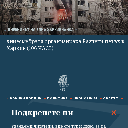
ДНЕВНИКЪТ НА ЕДНА ХАРКИВЧАНКА
#ниесмебратя организираха Разпети петък в
Харкив (106 ЧАСТ)
ВСИЧКИ НОВИНИ
ПОЛИТИКА
ИКОНОМИКА
СВЕТЪТ
Подкрепете ни
СПОРТ
КУЛТУРА
ТЕХНОЛОГИИ
КАЛЕЙДОСКОП
МНЕНИЯ
Уважаеми читатели, вие сте тук и днес, за да