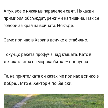
А тук все е някакъв паралелен свят. Някакви
примирия обсъждат, режими на тишина. Пак се
говори за край на войната. Някъде.
Само при нас в Харкив всичко е стабилно.
Току-що ракета профуча над къщата. Като в
детската игра на морска битка – пропусна.
Та, на приятелката си казах, че при нас всичко е
добре. Лято е. Хектор е по бански.