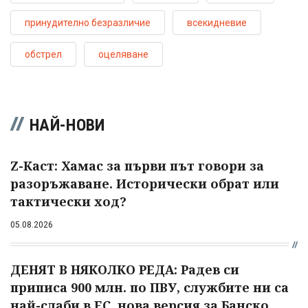
принудително безразличие
всекидневие
обстрел
оцеляване
НАЙ-НОВИ
Z-Каст: Хамас за първи път говори за
разоръжаване. Исторически обрат или
тактически ход?
05.08.2026
ДЕНЯТ В НЯКОЛКО РЕДА: Радев си
приписа 900 млн. по ПВУ, службите ни са
най-слаби в ЕС, нова версия за Банско