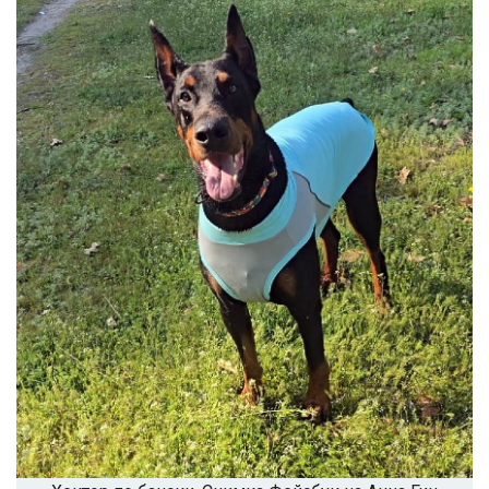
Успешно
излязохте от
профила си!