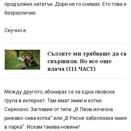
продължих нататък. Дори не го снимах. Ето това е
безразличие.
Скучно е.
Сълзите ми трябваше да са
свършили. Но все още
плача (111 ЧАСТ)
Между другото, абонирах се за една лвовска
група в интернет. Там имат змии и котки.
Сериозно. Заглавия от типа: „В Лвов изчезна
рижаво-сива котка“ или „В Рясне забелязаха змия
в парка“. Искам такива новини!