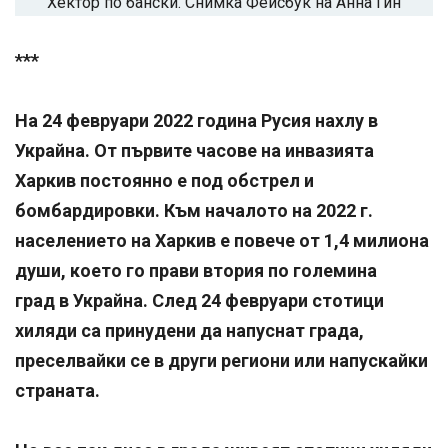
Хектор по бански. Снимка Фейсбук на Анна Гин
***
На 24 февруари 2022 година Русия нахлу в
Украйна. От първите часове на инвазията
Харкив постоянно е под обстрел и
бомбардировки. Към началото на 2022 г.
населението на Харкив е повече от 1,4 милиона
души, което го прави втория по големина
град в Украйна. След 24 февруари стотици
хиляди са принудени да напуснат града,
преселвайки се в други региони или напускайки
страната.