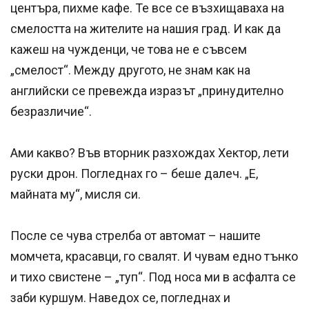
центъра, пихме кафе. Те все се възхищаваха на
смелостта на жителите на нашия град. И как да
кажеш на чужденци, че това не е съвсем
„смелост“. Между другото, не знам как на
английски се превежда изразът „принудително
безразличие“.
Ами какво? Във вторник разхождах Хектор, лети
руски дрон. Погледнах го – беше далеч. „Е,
майната му“, мисля си.
После се чува стрелба от автомат – нашите
момчета, красавци, го свалят. И чувам едно тънко
и тихо свистене – „туп“. Под носа ми в асфалта се
заби куршум. Наведох се, погледнах и