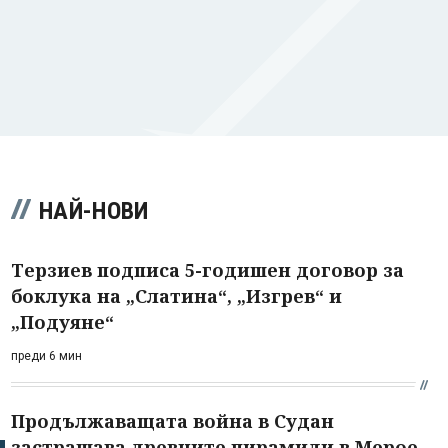
НАЙ-НОВИ
Терзиев подписа 5-годишен договор за
боклука на „Слатина“, „Изгрев“ и
„Подуяне“
преди 6 мин
Продължаващата война в Судан
застрашава древните пирамиди в Мерое