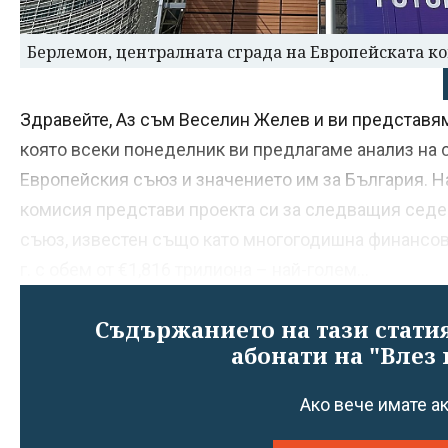
Берлемон, централната сграда на Европейската к
Здравейте, Аз съм Веселин Желев и ви представям 
която всеки понеделник ви предлагаме анализ на с
Европейския съюз и значението им за България. На
комисия представи проекта си за следващия сед
съюз, известен също като многогодишна финансов
г. с обем от €1,816 трилиона – най-голем...
Съдържанието на тази статия
абонати на "Влез 
Ако вече имате а