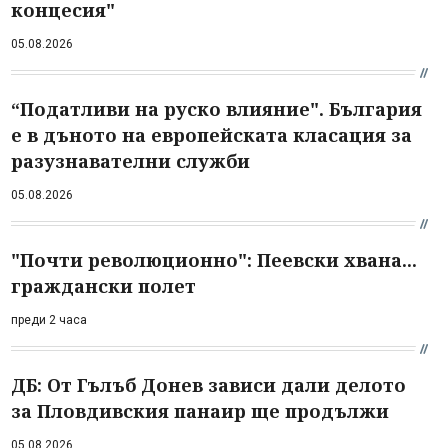
концесия"
05.08.2026
“Податливи на руско влияние". България
е в дъното на европейската класация за
разузнавателни служби
05.08.2026
"Почти революционно": Пеевски хвана...
граждански полет
преди 2 часа
ДБ: От Гълъб Донев зависи дали делото
за Пловдивския панаир ще продължи
05.08.2026