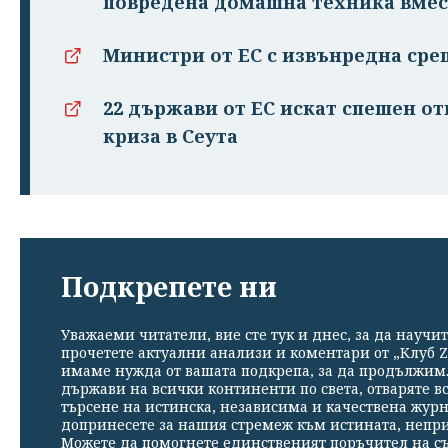
повредена домашна техника вмес
Министри от ЕС с извънредна сре
22 държави от ЕС искат спешен о
криза в Сеута
Подкрепете ни
Уважаеми читатели, вие сте тук и днес, за да научит
прочетете актуални анализи и коментари от „Клуб Z
имаме нужда от вашата подкрепа, за да продължим. 
държави на всички континенти по света, отваряте в
търсене на истинска, независима и качествена жур
допринесете за нашия стремеж към истината, непр
Можете да помогнете единственият поръчител на съ