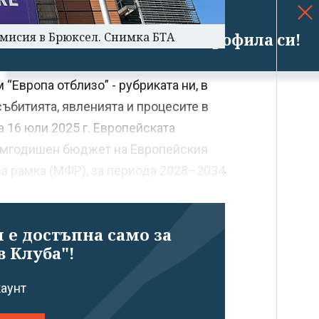
Успешно излязохте от профила си!
омисия в Брюксел. Снимка БТА
“Европа отблизо” - рубриката ни, в
ъбитията, явленията и процесите в
 16 юли 2025 г. Европейската
емгодишен бюджет на Европейския
а рамка (МФР), за периода 2028–2034
 е достъпна само за
в Клуба"!
каунт