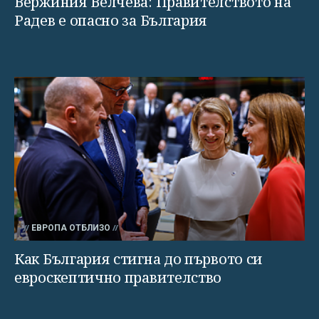
Вержиния Велчева: Правителството на
Радев е опасно за България
ЕВРОПА ОТБЛИЗО
Как България стигна до първото си
евроскептично правителство