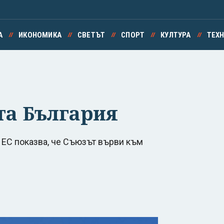
А
ИКОНОМИКА
СВЕТЪТ
СПОРТ
КУЛТУРА
ТЕХ
та България
ЕС показва, че Съюзът върви към