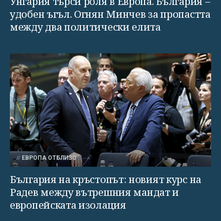
Унгария търси роля в Европа. България –
удобен ъгъл. Огнян Минчев за пропастта
между два политически елита
ЕВРОПА ОТБЛИЗО
България на кръстопът: новият курс на
Радев между вътрешния мандат и
европейската изолация