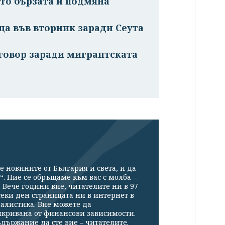
то бързата ѝ подмяна
ща във вторник заради Сеута
тговор заради мигрантската
е новините от България и света, и да
“. Ние се обръщаме към вас с молба –
Вече години вие, читателите ни в 97
секи ден страницата ни в интернет в
налистика. Вие можете да
икривана от финансови зависимости.
държание да сте вие – читателите.