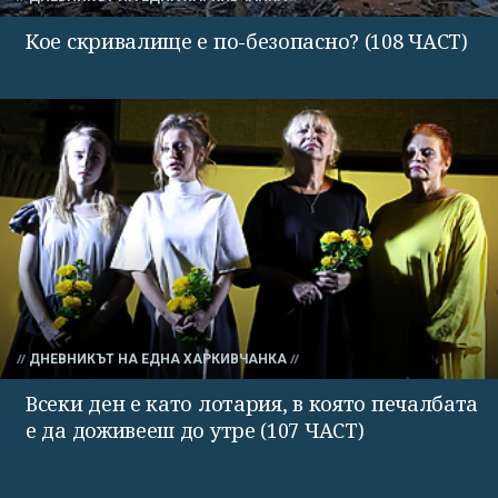
Кое скривалище е по-безопасно? (108 ЧАСТ)
ДНЕВНИКЪТ НА ЕДНА ХАРКИВЧАНКА
Всеки ден е като лотария, в която печалбата
е да доживееш до утре (107 ЧАСТ)