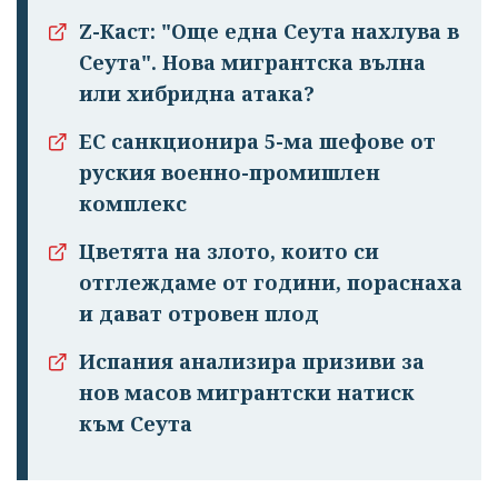
Z-Каст: "Още една Сеута нахлува в
Успешно
Сеута". Нова мигрантска вълна
излязохте от
или хибридна атака?
профила си!
ЕС санкционира 5-ма шефове от
руския военно-промишлен
комплекс
Цветята на злото, които си
отглеждаме от години, пораснаха
и дават отровен плод
Испания анализира призиви за
нов масов мигрантски натиск
към Сеута