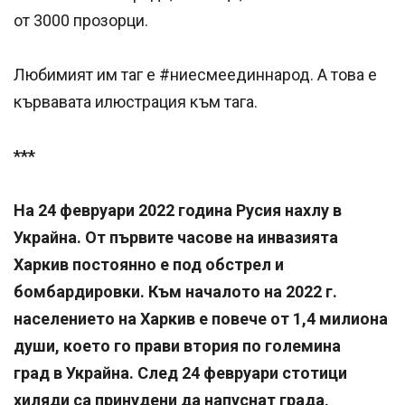
от 3000 прозорци.
Любимият им таг е #ниесмеединнарод. А това е
кървавата илюстрация към тага.
***
На 24 февруари 2022 година Русия нахлу в
Украйна. От първите часове на инвазията
Харкив постоянно е под обстрел и
бомбардировки. Към началото на 2022 г.
населението на Харкив е повече от 1,4 милиона
души, което го прави втория по големина
град в Украйна. След 24 февруари стотици
хиляди са принудени да напуснат града,