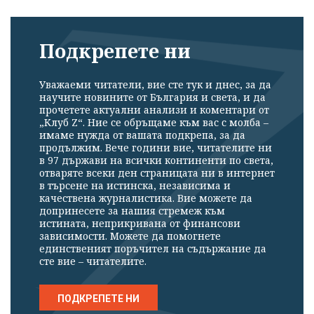
Подкрепете ни
Уважаеми читатели, вие сте тук и днес, за да
научите новините от България и света, и да
прочетете актуални анализи и коментари от
„Клуб Z“. Ние се обръщаме към вас с молба –
имаме нужда от вашата подкрепа, за да
продължим. Вече години вие, читателите ни
в 97 държави на всички континенти по света,
отваряте всеки ден страницата ни в интернет
в търсене на истинска, независима и
качествена журналистика. Вие можете да
допринесете за нашия стремеж към
истината, неприкривана от финансови
зависимости. Можете да помогнете
единственият поръчител на съдържание да
сте вие – читателите.
ПОДКРЕПЕТЕ НИ