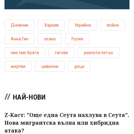
Дневник
Харкив
Украйна
война
Анна Гин
атака
Русия
ние сме братя
тагове
разпети петък
жертви
цивилни
деца
НАЙ-НОВИ
Z-Каст: "Още една Сеута нахлува в Сеута".
Нова мигрантска вълна или хибридна
атака?