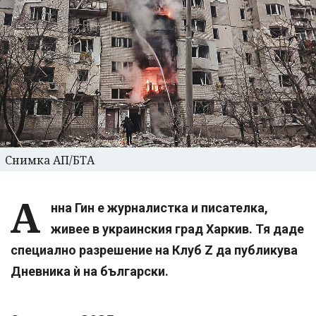
Снимка АП/БТА
А
нна Гин е журналистка и писателка,
живее в украинския град Харкив. Тя даде
специално разрешение на Клуб Z да публикува
Дневника ѝ на български.