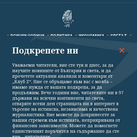
ВСИЧКИ НОВИНИ
ПОЛИТИКА
ИКОНОМИКА
СВЕТЪТ
Подкрепете ни
СПОРТ
КУЛТУРА
ТЕХНОЛОГИИ
КАЛЕЙДОСКОП
МНЕНИЯ
Уважаеми читатели, вие сте тук и днес, за да
научите новините от България и света, и да
прочетете актуални анализи и коментари от
„Клуб Z“. Ние се обръщаме към вас с молба –
имаме нужда от вашата подкрепа, за да
продължим. Вече години вие, читателите ни в 97
Общи условия
Политика за поверителност
държави на всички континенти по света,
отваряте всеки ден страницата ни в интернет в
Реклама
Партньори
Контакти
За Клуб Z
търсене на истинска, независима и качествена
Екип
Подкрепете ни
журналистика. Вие можете да допринесете за
нашия стремеж към истината, неприкривана от
финансови зависимости. Можете да помогнете
единственият поръчител на съдържание да сте
Издател на www.clubz.bg е „Клуб Зебра Медия“ ЕООД, София, ул. "Алеко
вие – читателите.