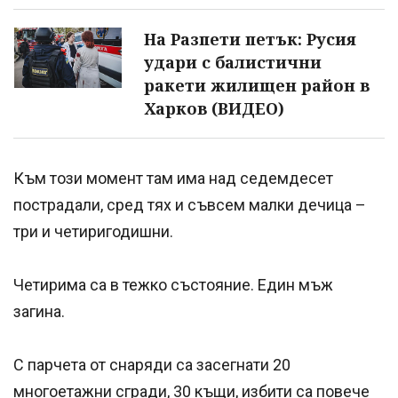
На Разпети петък: Русия
удари с балистични
ракети жилищен район в
Харков (ВИДЕО)
Към този момент там има над седемдесет
пострадали, сред тях и съвсем малки дечица –
три и четиригодишни.
Четирима са в тежко състояние. Един мъж
загина.
С парчета от снаряди са засегнати 20
многоетажни сгради, 30 къщи, избити са повече