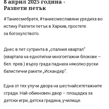
8 април 2025 година -
Разпети петък
#Таниесмебратя, #таниесмеславяни уредиха во
истину Разпети петък в Харкив, простете
за богохулството.
Днес в пет сутринта в „спалния квартал“
(квартала на еднотипни многоетажни блокове –
бел. прев.) върху града паднаха няколко руски
балистични ракети „Искандер“.
Една от тях улучи двора на шестнайсететажните
сгради. Най-обикновен двор – площадка за
детски игри, детска градина, училище.