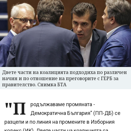
Двете части на коалицията подходиха по различен
начин и по отношение на преговорите с ГЕРБ за
правителство. Снимка БТА
"П
родължаваме промяната -
Демократична България" (ПП-ДБ) се
разцепи и по линия на промените в Изборния
кодекс (ИК). Двете части на коалицията са