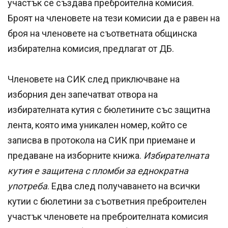
участък се създава преброителна комисия.
Броят на членовете на тези комисии да е равен на
броя на членовете на съответната общинска
избирателна комисия, предлагат от ДБ.
Членовете на СИК след приключване на
изборния ден запечатват отвора на
избирателната кутия с бюлетините със защитна
лента, която има уникален номер, който се
записва в протокола на СИК при приемане и
предаване на изборните книжа.
Избирателната
кутия е защитена с пломби за еднократна
употреба
. Едва след получаването на всички
кутии с бюлетини за съответния преброителен
участък членовете на преброителната комисия