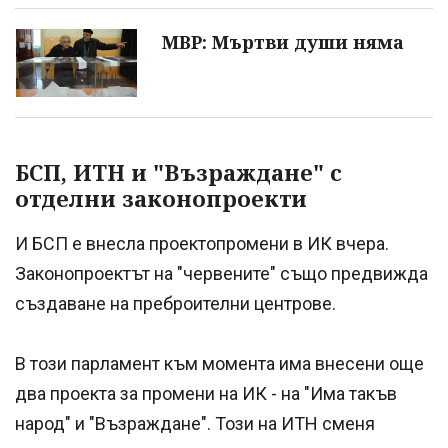
МВР: Мъртви души няма
БСП, ИТН и "Възраждане" с
отделни законопроекти
И БСП е внесла проектопромени в ИК вчера.
Законопроектът на "червените" също предвижда
създаване на преброителни центрове.
В този парламент към момента има внесени още
два проекта за промени на ИК - на "Има такъв
народ" и "Възраждане". Този на ИТН сменя