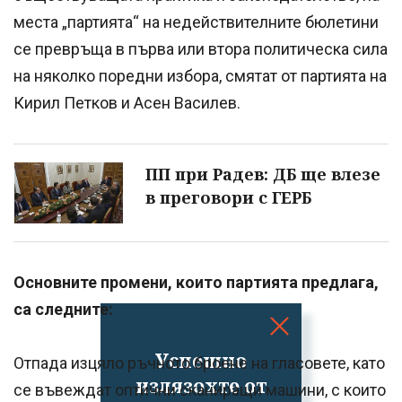
места „партията“ на недействителните бюлетини
се превръща в първа или втора политическа сила
на няколко поредни избора, смятат от партията на
Кирил Петков и Асен Василев.
ПП при Радев: ДБ ще влезе
в преговори с ГЕРБ
Основните промени, които партията предлага,
са следните:
Успешно
Отпада изцяло ръчното броене на гласовете, като
излязохте от
се въвеждат оптични сканиращи машини, с които