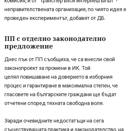
комисия, и от "Трансперънси интернешънъл" -
неправителствената организация, по чиято идея е
проведен експериментът, добавят от ДБ.
ПП с отделно законодателно
предложение
Днес пък от ПП съобщиха, че са внесли свой
законопроект за промени в ИК. Той
целял повишаване на доверието в изборния
процес и гарантиране в максимална степен, че
гласовете на българските граждани ще бъдат
отчетени според тяхната свободна воля.
Заради очевидните недостатъци на сега
съществуващата практика и законодателство, на