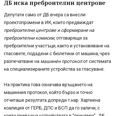
ДБ иска преброителни центрове
Депутати само от ДБ вчера са внесли
проектопромени в ИК, които предвиждат
преброителни центрове и сформиране на
преброителни комисии,
отговарящи за
преброителни участъци, както и установяване на
гласовете, подадени с бюлетини от машина, чрез
разпечатване на
машинен протокол
от системата
на специализираните устройства за гласуване.
На практика това означава връщането на
машинния протокол, който бързо и точно
отчиташе резултата допреди т.нар. Хартиена
коалиция от ГЕРБ, ДПС и БСП да го заличи, с
което превърна устройствата в "принтери".
ДБ