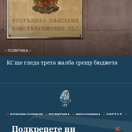
ПОЛИТИКА
КС ще гледа трета жалба срещу бюджета
ВСИЧКИ НОВИНИ
ПОЛИТИКА
ИКОНОМИКА
СВЕТЪТ
Подкрепете ни
СПОРТ
КУЛТУРА
ТЕХНОЛОГИИ
КАЛЕЙДОСКОП