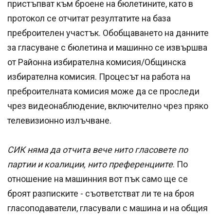
пристъпват към броене на бюлетините, като в
протокол се отчитат резултатите на база
преброителен участък. Обобщаването на данните
за гласуване с бюлетина и машинно се извършва
от Районна избирателна комисия/Общинска
избирателна комисия. Процесът на работа на
преброителната комисия може да се проследи
чрез видеонаблюдение, включително чрез пряко
телевизионно излъчване.
СИК няма да отчита вече нито гласовете по
партии и коалиции, нито преференциите
. По
отношение на машинния вот пък само ще се
броят разписките - съответстват ли те на броя
гласоподаватели, гласували с машина и на общия