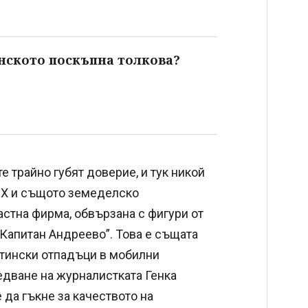
нското поскъпна толкова?
е трайно губят доверие, и тук никой
АБХ и същото земеделско
астна фирма, обвързана с фигури от
Капитан Андреево”. Това е същата
отински отпадъци в мобилни
едване на журналистката Генка
 да гъкне за качеството на