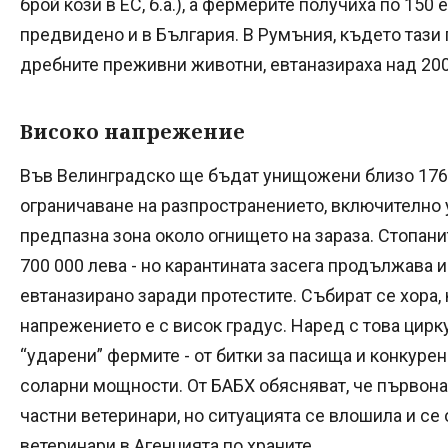
брой кози в ЕС, б.а.), а фермерите получиха по 150 
предвидено и в България. В Румъния, където тази
дребните преживни животни, евтаназираха над 200 
Високо напрежение
Във Велинградско ще бъдат унищожени близо 1760 
ограничаване на разпространението, включително 
предпазна зона около огнището на зараза. Стопан
700 000 лева - но карантината засега продължава 
евтаназирано заради протестите. Събират се хора,
напрежението е с висок градус. Наред с това цирк
“ударени” фермите - от битки за пасища и конкур
соларни мощности. От БАБХ обясняват, че първона
частни ветеринари, но ситуацията се влошила и с
ветеринари в Агенцията по храните.