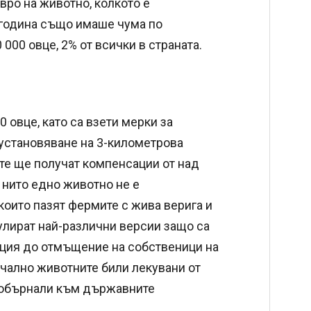
евро на животно, колкото е
 година също имаше чума по
000 овце, 2% от всички в страната.
овце, като са взети мерки за
установяване на 3-километрова
ите ще получат компенсации от над
и нито едно животно не е
 които пазят фермите с жива верига и
улират най-различни версии защо са
енция до отмъщение на собственици на
чално животните били лекувани от
е обърнали към държавните