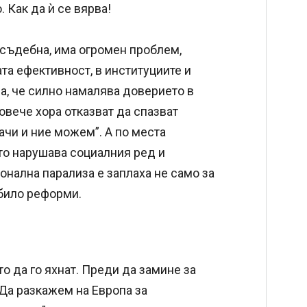
 Как да ѝ се вярва!
 съдебна, има огромен проблем,
та ефективност, в институциите и
а, че силно намалява доверието в
овече хора отказват да спазват
начи и ние можем”. А по места
ето нарушава социалния ред и
онална парализа е заплаха не само за
 било реформи.
то да го яхнат. Преди да замине за
Да разкажем на Европа за