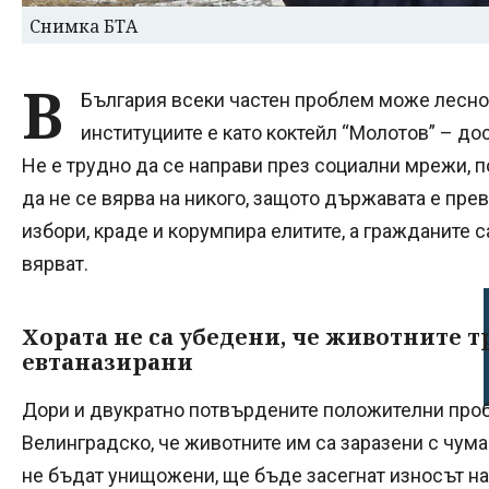
Снимка БТА
В
България всеки частен проблем може лесно 
институциите е като коктейл “Молотов” – до
Не е трудно да се направи през социални мрежи, 
да не се вярва на никого, защото държавата е пре
избори, краде и корумпира елитите, а гражданите с
вярват.
Хората не са убедени, че животните т
евтаназирани
Дори и двукратно потвърдените положителни про
Велинградско, че животните им са заразени с чума
не бъдат унищожени, ще бъде засегнат износът на