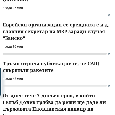
преди 27 мин
Еврейски организации се срещнаха с и.д.
главния секретар на МВР заради случая
"Банско"
преди 30 мин
Тръмп отрича публикациите, че САЩ
свършили ракетите
преди 42 мин
От днес тече 7-дневен срок, в който
Гълъб Донев трябва да реши ще даде ли
държавата Пловдивския панаир на