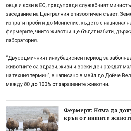
овце и кози в ЕС, предупреди служебният министъ
заседание на Централния епизоотичен съвет. Зем
изпрати проби и до Монпелие, където е национална
фермерите, чиито животни ще бъдат избити, държа
лаборатория.
“Двуседмичният инкубационен период за заболяван
животните са здрави, живи и всеки ден раждат малк
на техния термин”, е написано в мейл до Дойче Ве
между 80 до 100% от заразените животни.
Фермери: Няма да допу
кръв от нашите живот