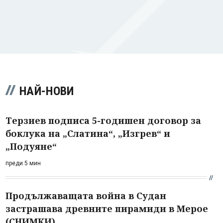
НАЙ-НОВИ
Терзиев подписа 5-годишен договор за
боклука на „Слатина“, „Изгрев“ и
„Подуяне“
преди 5 мин
Продължаващата война в Судан
застрашава древните пирамиди в Мерое
(СНИМКИ)