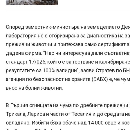
Според заместник-министъра на земеделието Деян
лаборатория не е оторизирана за диагностика на з
преживни животни и притежава само сертификат за
дадена фирма. ”Нас ни интересува дали съответнат
стандарт 17/025, който е за тестване и калибриране
резултатите са 100% валидни”, заяви Стратев по Б
агенция по безопасност на храните (БАБХ) е, че ч
внос на болни животни.
В Гърция огнищата на чума по дребните преживни 
Трикала, Лариса и части от Тесалия и до средата 
овладяно. Избити бяха обаче над 14 000 овце и ко