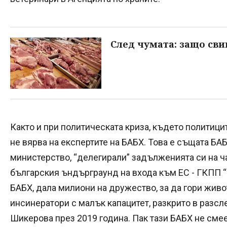
След чумата: защо сви
Както и при политическата криза, където политицит
не вярва на експертите на БАБХ. Това е същата Б
министерство, “делегирали” задълженията си на ч
българския ъндърграунд на входа към ЕС - ГКПП “
БАБХ, дала милиони на дружество, за да гори жив
инсинератори с малък капацитет, разкрито в разсл
Шикерова през 2019 година. Пак тази БАБХ не смее