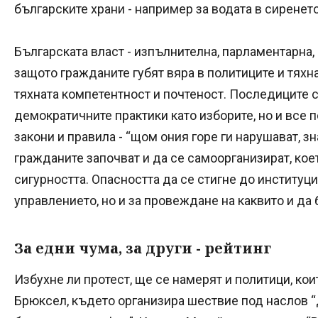
българските храни - например за водата в сиренето.
Българската власт - изпълнителна, парламентарна,
защото гражданите губят вяра в политиците и тяхна
тяхната компетентност и почтеност. Последиците с
демократичните практики като изборите, но и все п
закони и правила - “щом ония горе ги нарушават, з
гражданите започват и да се самоорганизират, ко
сигурността. Опасността да се стигне до институци
управлението, но и за провеждане на каквито и да
За едни чума, за други - рейтинг
Избухне ли протест, ще се намерят и политици, кои
Брюксел, където организира шествие под наслов “