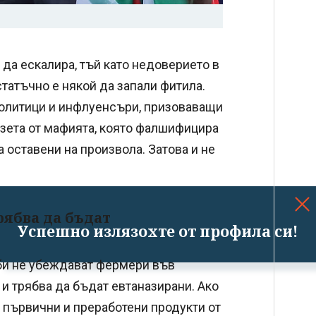
да ескалира, тъй като недоверието в
статъчно е някой да запали фитила.
политици и инфлуенсъри, призоваващи
взета от мафията, която фалшифицира
а оставени на произвола. Затова и не
рябва да бъдат
Успешно излязохте от профила си!
би не убеждават фермери във
 и трябва да бъдат евтаназирани. Ако
 първични и преработени продукти от