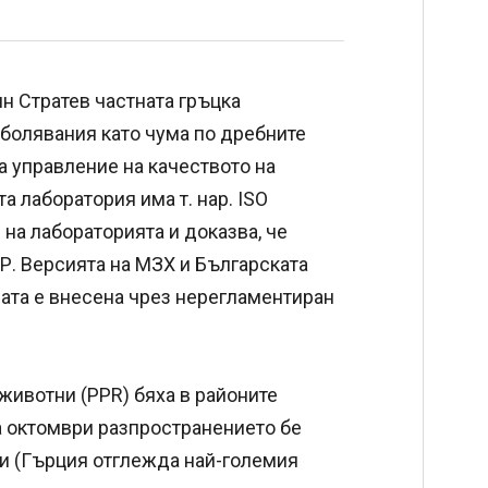
 Стратев частната гръцка
аболявания като чума по дребните
 управление на качеството на
а лаборатория има т. нар. ISO
 на лабораторията и доказва, че
НР. Версията на МЗХ и Българската
умата е внесена чрез нерегламентиран
животни (PPR) бяха в районите
на октомври разпространението бе
зи (Гърция отглежда най-големия