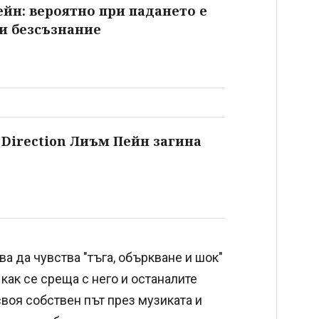
йн: вероятно при падането е
и безсъзнание
 Direction Лиъм Пейн загина
ва да чувства "тъга, объркване и шок"
как се среща с него и останалите
своя собствен път през музиката и