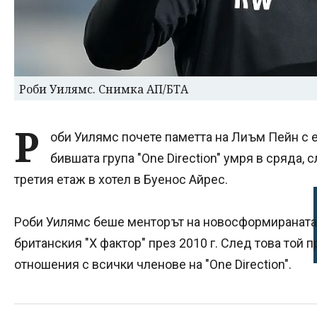
Роби Уилямс. Снимка АП/БТА
Р
оби Уилямс почете паметта на Лиъм Пейн с 
бившата група "One Direction" умря в сряда, с
третия етаж в хотел в Буенос Айрес.
Роби Уилямс беше менторът на новосформираната
британския "Х фактор" през 2010 г. След това то
отношения с всички членове на "One Direction".