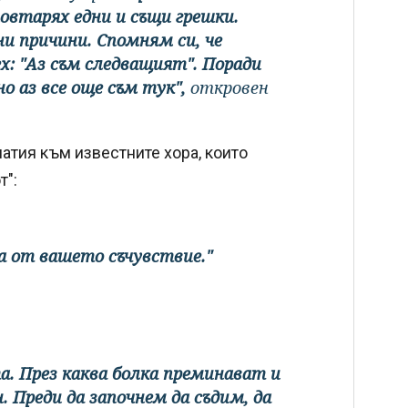
повтарях едни и същи грешки.
и причини. Спомням си, че
х: "Аз съм следващият". Поради
о аз все още съм тук",
откровен
атия към известните хора, които
т":
 от вашето съчувствие."
а. През каква болка преминават и
. Преди да започнем да съдим, да