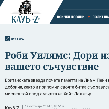
ВСИЧКИ НОВИНИ
ПОЛИТИК
КУЛТУРА
Роби Уилямс: Дори и
вашето съчувствие
Британската звезда почете паметта на Лиъм Пейн 
добрина, както и припомни своята битка със завис
мислел той след смъртта на Хийт Леджър
19 октомври 2024 г., 08:56 ч.
Клуб 'Z'