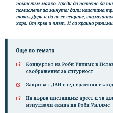
помислим малко. Преди да почнете да п
помислете за минута: дали наистина тря
това...Дори и да не се сещате, знамени
хора. От кръв и плът. И са крайно раними
Още по темата
Концертът на Роби Уилямс в Истан
съображения за сигурност
Закриват ДАИ след срамния сканд
На първа инстанция: арест и за д
изнудвали екипа на Роби Уилямс