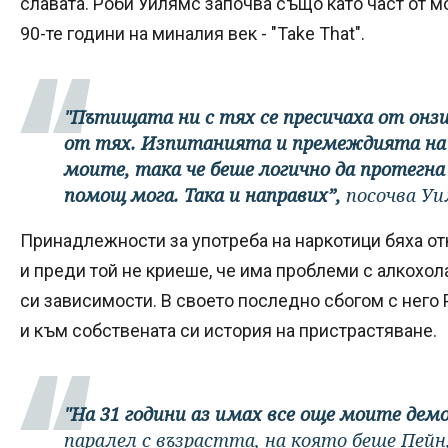
славата. Роби Уилямс започва също като част от 
90-те години на миналия век - "Take That".
"Пътищата ни с тях се пресичаха от онзи
от тях. Изпитанията и премеждията на 
моите, така че беше логично да протегна
помощ мога. Така и направих”,
посочва Уи
Принадлежности за употреба на наркотици бяха отк
и преди той не криеше, че има проблеми с алкохола
си зависимости. В своето последно сбогом с него
и към собствената си история на пристрастяване.
"На 31 години аз имах все още моите демо
паралел с възрастта, на която беше Пейн