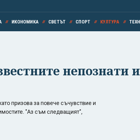
А
ИКОНОМИКА
СВЕТЪТ
СПОРТ
КУЛТУРА
ТЕХ
звестните непознати 
като призова за повече съчувствие и
имостите. "Аз съм следващият",