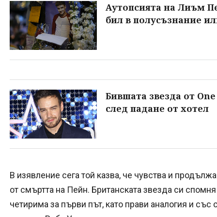
Аутопсията на Лиъм Пе
бил в полусъзнание ил
Бившата звезда от One
след падане от хотел
В изявление сега той казва, че чувства и продължа
от смъртта на Пейн. Британската звезда си спомня 
четирима за първи път, като прави аналогия и със 