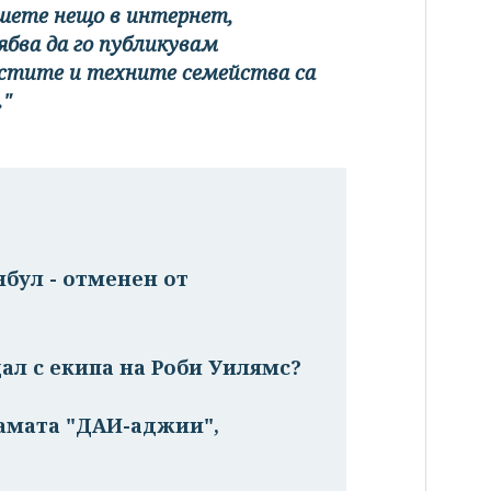
ишете нещо в интернет,
бва да го публикувам
тостите и техните семейства са
."
бул - отменен от
ал с екипа на Роби Уилямс?
вамата "ДАИ-аджии",