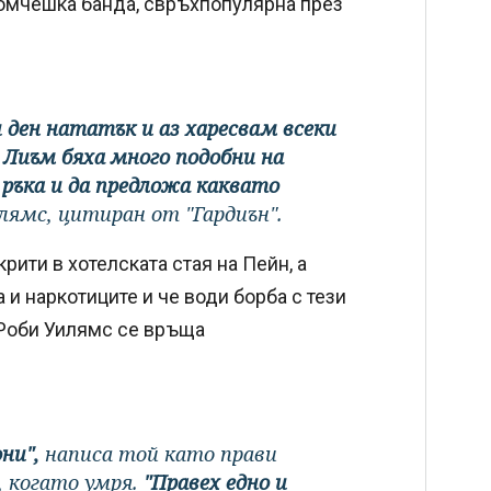
момчешка банда, свръхпопулярна през
 ден нататък и аз харесвам всеки
Лиъм бяха много подобни на
 ръка и да предложа каквато
лямс, цитиран от "Гардиън".
рити в хотелската стая на Пейн, а
 и наркотиците и че води борба с тези
 Роби Уилямс се връща
ни",
написа той като прави
, когато умря.
"Правех едно и