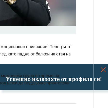
емоционално признание. Певецът от
лед като падна от балкон на стая на
 момчешка група по време на
Успешно излязохте от профила си!
й продължи да поддържа приятелски