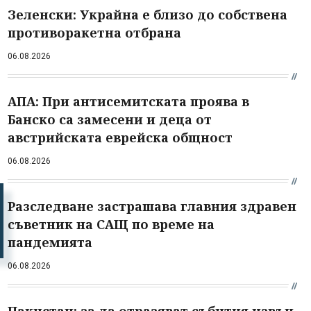
Зеленски: Украйна е близо до собствена
противоракетна отбрана
06.08.2026
АПА: При антисемитската проява в
Банско са замесени и деца от
австрийската еврейска общност
06.08.2026
Разследване застрашава главния здравен
съветник на САЩ по време на
пандемията
06.08.2026
Пакистан: за да отразяват събития извън