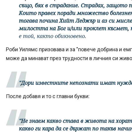
също, бях в страдание. Страдах, защото 
Които правех поради множество болезнен
тогава почина Хийт Леджър и аз си мисле
милостта на Бог и/или проклет късмет, н
е той, както обикновено.
Роби Уилямс призовава и за "повече добрина и емп
може да минават през трудности в личния си живо
"Дори известните непознати имат нужда
После добавя и то с главни букви:
"Не знаем какво става в живота на хорат
какво ги кара да се държат по такъв начин