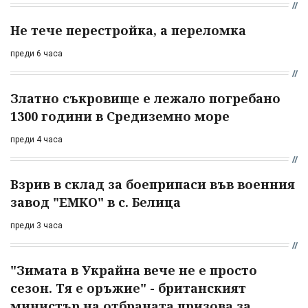
Не тече перестройка, а переломка
преди 6 часа
Златно съкровище е лежало погребано
1300 години в Средиземно море
преди 4 часа
Взрив в склад за боеприпаси във военния
завод "ЕМКО" в с. Белица
преди 3 часа
"Зимата в Украйна вече не е просто
сезон. Тя е оръжие" - британският
министър на отбраната призова за