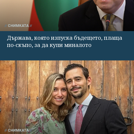
СНИМКАТА
Държава, която изпуска бъдещето, плаща
по-скъпо, за да купи миналото
СНИМКАТА