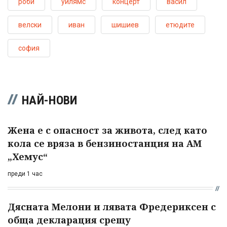
роби
уилямс
концерт
васил
велски
иван
шишиев
етюдите
софия
НАЙ-НОВИ
Жена е с опасност за живота, след като
кола се вряза в бензиностанция на АМ
„Хемус“
преди 1 час
Дясната Мелони и лявата Фредериксен с
обща декларация срещу