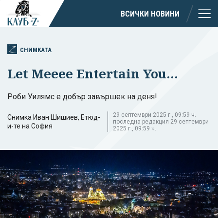
ВСИЧКИ НОВИНИ
СНИМКАТА
Let Meeee Entertain You...
Роби Уилямс е добър завършек на деня!
29 септември 2025 г., 09:59 ч.
Снимка Иван Шишиев, Етюд-
последна редакция 29 септември
и-те на София
2025 г., 09:59 ч.