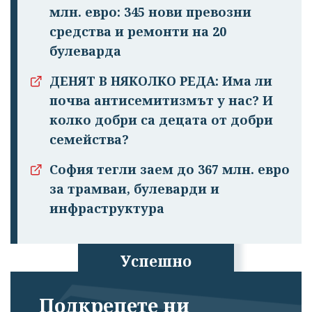
млн. евро: 345 нови превозни
средства и ремонти на 20
булеварда
ДЕНЯТ В НЯКОЛКО РЕДА: Има ли
почва антисемитизмът у нас? И
колко добри са децата от добри
семейства?
София тегли заем до 367 млн. евро
за трамваи, булеварди и
инфраструктура
Успешно
излязохте от
профила си!
Подкрепете ни