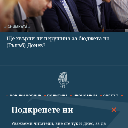
СНИМКАТА
Ще хвърчи ли перушина за бюджета на
(Гълъб) Донев?
ВСИЧКИ НОВИНИ
ПОЛИТИКА
ИКОНОМИКА
СВЕТЪТ
Подкрепете ни
СПОРТ
КУЛТУРА
ТЕХНОЛОГИИ
КАЛЕЙДОСКОП
МНЕНИЯ
Уважаеми читатели, вие сте тук и днес, за да