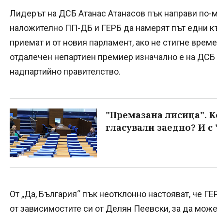
Лидерът на ДСБ Атанас Атанасов пък направи по-ме
наложително ПП-ДБ и ГЕРБ да намерят път едни къ
приемат и от новия парламент, ако не стигне времет
отдалечен непартиен премиер изначално е на ДСБ 
надпартийно правителство.
"Премазана лисица". К
гласували заедно? И с
От „Да, България“ пък неотклонно настояват, че ГЕ
от зависимостите си от Делян Пеевски, за да мож