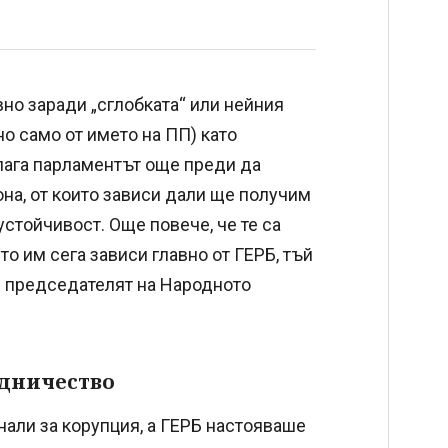
вно заради „сглобката“ или нейния
о само от името на ПП) като
длага парламентът още преди да
на, от които зависи дали ще получим
устойчивост. Още повече, че те са
о им сега зависи главно от ГЕРБ, тъй
 председателят на Народното
удничество
гнали за корупция, а ГЕРБ настояваше