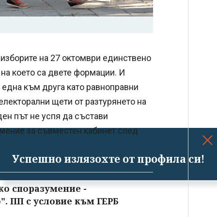
д изборите на 27 октомври единствено
 на което са двете формации. И
т една към друга като равноправни
 електорални щети от разтурянето на
ден път не успя да състави
мение за съвместен кабинет след
Успешно излязохте от профила си!
о споразумение -
. ПП с условие към ГЕРБ