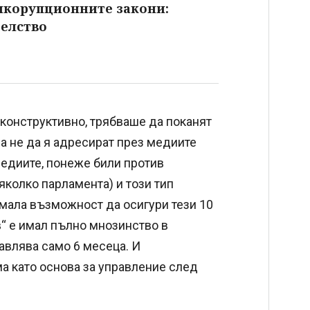
тикорупционните закони:
елство
 конструктивно, трябваше да поканят
 а не да я адресират през медиите
медиите, понеже били против
яколко парламента) и този тип
имала възможност да осигури тези 10
в“ е имал пълно мнозинство в
авлява само 6 месеца. И
а като основа за управление след