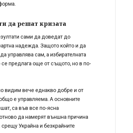
форма.
ти да решат кризата
езултати сами да доведат до
зартна надежда. Защото който и да
 да управлява сам, а избирателната
 се предлага още от същото, но в по-
но видим вече еднакво добре и от
зобщо е управляема. А основните
шат, са във все по-ясна
 отново да намерят външна причина
а срещу Украйна и безкрайните