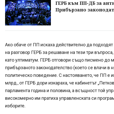
ГЕРБ към ПП-ДБ за ан
Прибързано законодат
Ако обаче от ПП искаха действително да подходят
на разговор ГЕРБ за решаване на тези три въпроса,
като ултиматум. ГЕРБ отговори също писмено до 
прибързаното законодателство (което се влачи в н
политическо поведение. С настояването, че ПП е 
млрд., от ГЕРБ дори изкараха, че кабинетът „Петко
парламента година и половина, а всъщност той упр
високомерно им пратиха управленската си програм
изборите.