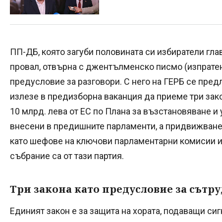
ПП-ДБ, която загуби половината си избиратели гла
провал, отвърна с джентълменско писмо (изпратен
предусловие за разговори. С него на ГЕРБ се пре
излезе в предизборна ваканция да приеме три зако
10 млрд. лева от ЕС по Плана за възстановяване и 
внесени в предишните парламенти, а придвижванет
като шефове на ключови парламентарни комисии и
събрание са от тази партия.
Три закона като предусловие за сътр
Единият закон е за защита на хората, подаващи си