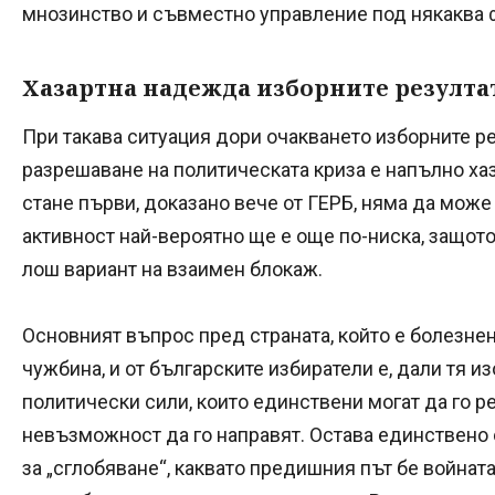
мнозинство и съвместно управление под някаква 
Хазартна надежда изборните резулта
При такава ситуация дори очакването изборните р
разрешаване на политическата криза е напълно ха
стане първи, доказано вече от ГЕРБ, няма да може
активност най-вероятно ще е още по-ниска, защото
лош вариант на взаимен блокаж.
Основният въпрос пред страната, който е болезне
чужбина, и от българските избиратели е, дали тя и
политически сили, които единствени могат да го ре
невъзможност да го направят. Остава единствено
за „сглобяване“, каквато предишния път бе войнат