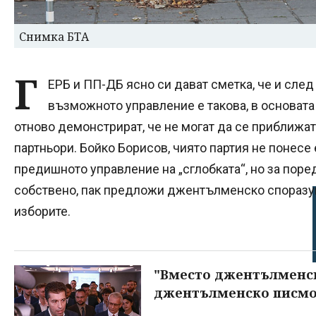
Снимка БТА
Г
ЕРБ и ПП-ДБ ясно си дават сметка, че и сле
възможното управление е такова, в основата
отново демонстрират, че не могат да се приближа
партньори. Бойко Борисов, чиято партия не понесе
предишното управление на „сглобката“, но за поре
собствено, пак предложи джентълменско споразу
изборите.
"Вместо джентълменск
джентълменско писмо"