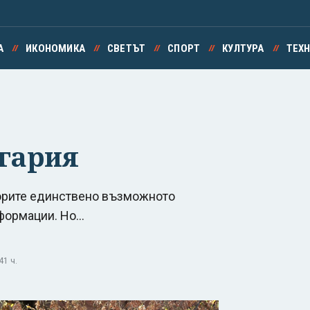
А
ИКОНОМИКА
СВЕТЪТ
СПОРТ
КУЛТУРА
ТЕХ
гария
борите единствено възможното
формации. Но...
41 ч.