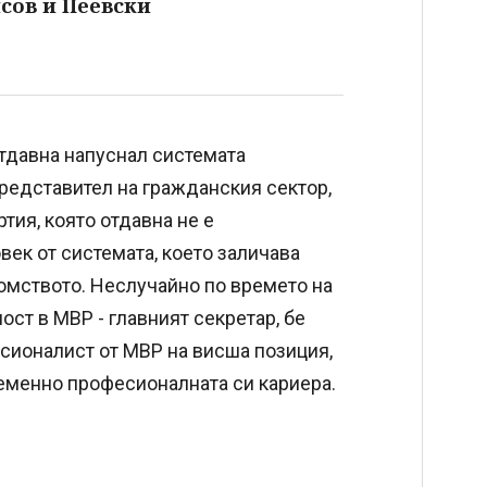
сов и Пеевски
тдавна напуснал системата
редставител на гражданския сектор,
тия, която отдавна не е
век от системата, което заличава
омството. Неслучайно по времето на
т в МВР - главният секретар, бе
есионалист от МВР на висша позиция,
еменно професионалната си кариера.