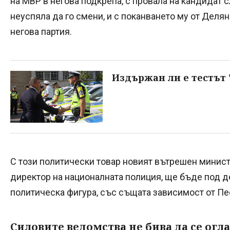
на МВР в негова подкрепа, с провала на кандидат
неуспяла да го смени, и с поканването му от Деля
негова партия.
Издържан ли е тестът 
С този политически товар новият вътрешен минис
директор на националната полиция, ще бъде под д
политическа фигура, със същата зависимост от Пе
Силовите ведомства не бива да се огл