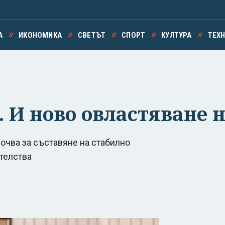
А
ИКОНОМИКА
СВЕТЪТ
СПОРТ
КУЛТУРА
ТЕХ
 И ново овластяване 
почва за съставяне на стабилно
ителства