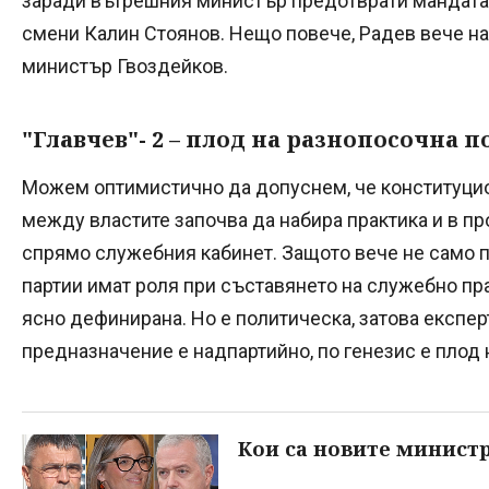
заради вътрешния министър предотврати мандата н
смени Калин Стоянов. Нещо повече, Радев вече на
министър Гвоздейков.
"Главчев"- 2 – плод на разнопосочна 
Можем оптимистично да допуснем, че конституцио
между властите започва да набира практика и в п
спрямо служебния кабинет. Защото вече не само п
партии имат роля при съставянето на служебно пра
ясно дефинирана. Но е политическа, затова експер
предназначение е надпартийно, по генезис е плод 
Кои са новите министр