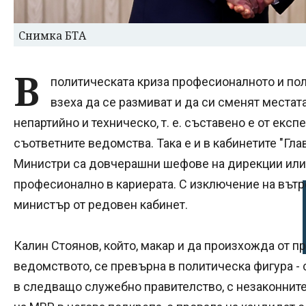
Снимка БТА
В
политическата криза професионалното и по
взеха да се размиват и да си сменят местат
непартийно и техническо, т. е. съставено e от експе
съответните ведомства. Така е и в кабинетите "Гл
Министри са довчерашни шефове на дирекции или 
професионално в кариерата. С изключение на вът
министър от редовен кабинет.
Калин Стоянов, който, макар и да произхожда от 
ведомството, се превърна в политическа фигура - с
в следващо служебно правителство, с незаконните