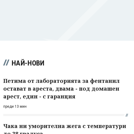
НАЙ-НОВИ
Петима от лабораторията за фентанил
остават в ареста, двама - под домашен
арест, един - с гаранция
преди 13 мин
Чака ни уморителна жега с температури
до 38 градуса