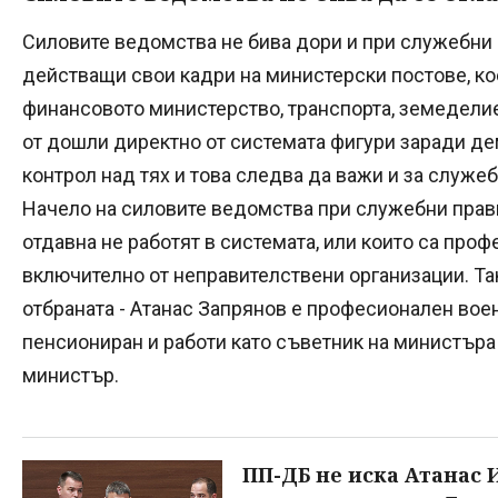
Силовите ведомства не бива дори и при служебни
действащи свои кадри на министерски постове, к
финансовото министерство, транспорта, земеделиет
от дошли директно от системата фигури заради д
контрол над тях и това следва да важи и за служе
Начело на силовите ведомства при служебни прави
отдавна не работят в системата, или които са про
включително от неправителствени организации. Так
отбраната - Атанас Запрянов е професионален воене
пенсиониран и работи като съветник на министъра 
министър.
ПП-ДБ не иска Атанас 