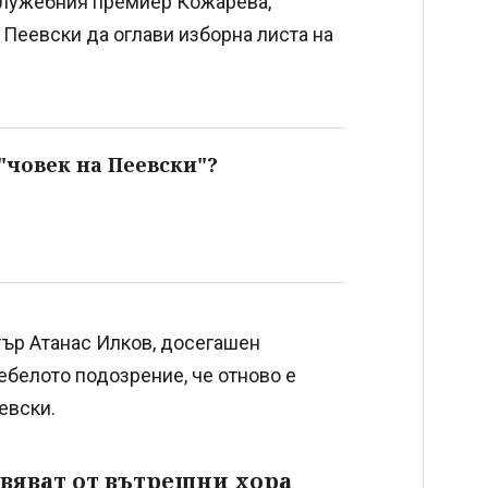
 служебния премиер Кожарева,
н Пеевски да оглави изборна листа на
"човек на Пеевски"?
тър Атанас Илков, досегашен
ебелото подозрение, че отново е
евски.
авяват от вътрешни хора