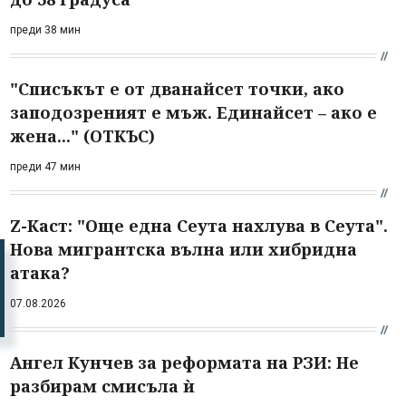
преди 38 мин
"Списъкът е от дванайсет точки, ако
заподозреният е мъж. Единайсет – ако е
жена..." (ОТКЪС)
преди 47 мин
Z-Каст: "Още една Сеута нахлува в Сеута".
Нова мигрантска вълна или хибридна
атака?
07.08.2026
Ангел Кунчев за реформата на РЗИ: Не
разбирам смисъла ѝ