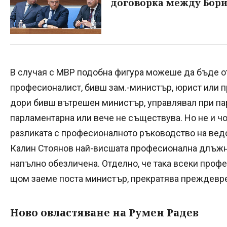
договорка между Бори
В случая с МВР подобна фигура можеше да бъде о
професионалист, бивш зам.-министър, юрист или п
дори бивш вътрешен министър, управлявал при пар
парламентарна или вече не съществува. Но не и чо
разликата с професионалното ръководство на вед
Калин Стоянов най-висшата професионална длъжнос
напълно обезличена. Отделно, че така всеки проф
щом заеме поста министър, прекратява преждевр
Ново овластяване на Румен Радев