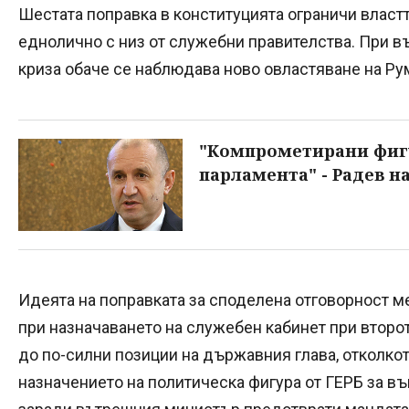
Шестата поправка в конституцията ограничи власт
еднолично с низ от служебни правителства. При в
криза обаче се наблюдава ново овластяване на Ру
"Компрометирани фигу
парламента" - Радев на
Идеята на поправката за споделена отговорност 
при назначаването на служебен кабинет при второ
до по-силни позиции на държавния глава, отколкот
назначението на политическа фигура от ГЕРБ за в