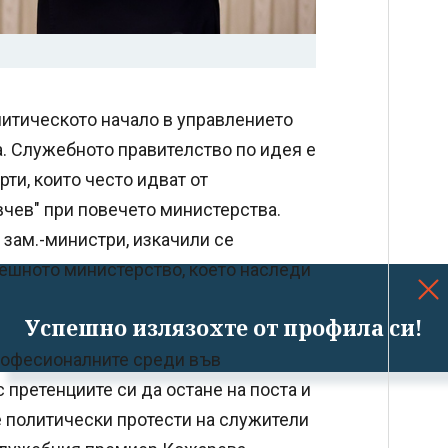
литическото начало в управлението
а. Служебното правителство по идея е
рти, които често идват от
авчев" при повечето министерства.
зам.-министри, изкачили се
решното министерство, което наследи
Успешно излязохте от профила си!
професионалните среди във
 претенциите си да остане на поста и
 политически протести на служители