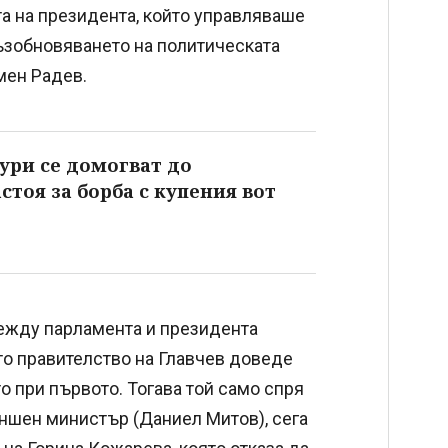
та на президента, който управляваше
ъзобновяването на политическата
мен Радев.
ри се домогват до
стоя за борба с купения вот
между парламента и президента
то правителство на Главчев доведе
о при първото. Тогава той само спря
ъншен министър (Даниел Митов), сега