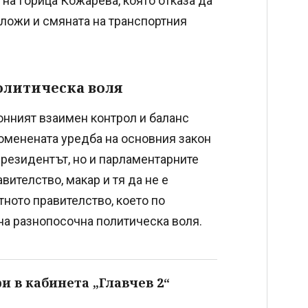
а Горица Кожарева, която отказа да
ложи и смяната на транспортния
политическа воля
нният взаимен контрол и баланс
роменената уредба на основния закон
резидентът, но и парламентарните
вителство, макар и тя да не е
тното правителство, което по
на разнопосочна политическа воля.
и в кабинета „Главчев 2“