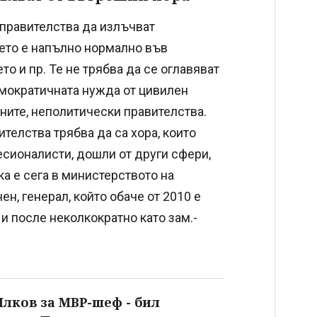
 правителства да излъчват
оето е напълно нормално във
о и пр. Те не трябва да се оглавяват
емократичната нужда от цивилен
бните, неполитически правителства.
телства трябва да са хора, които
фесионалисти, дошли от други сфери,
а е сега в министерството на
н, генерал, който обаче от 2010 е
и после неколкократно като зам.-
Илков за МВР-шеф - бил