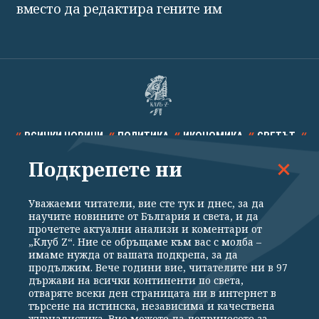
вместо да редактира гените им
ВСИЧКИ НОВИНИ
ПОЛИТИКА
ИКОНОМИКА
СВЕТЪТ
Подкрепете ни
СПОРТ
КУЛТУРА
ТЕХНОЛОГИИ
КАЛЕЙДОСКОП
МНЕНИЯ
Уважаеми читатели, вие сте тук и днес, за да
научите новините от България и света, и да
прочетете актуални анализи и коментари от
„Клуб Z“. Ние се обръщаме към вас с молба –
имаме нужда от вашата подкрепа, за да
продължим. Вече години вие, читателите ни в 97
Общи условия
Политика за поверителност
държави на всички континенти по света,
отваряте всеки ден страницата ни в интернет в
Реклама
Партньори
Контакти
За Клуб Z
търсене на истинска, независима и качествена
Екип
Подкрепете ни
журналистика. Вие можете да допринесете за