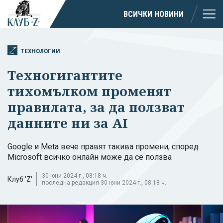
ВСИЧКИ НОВИНИ
ТЕХНОЛОГИИ
Техногигантите
тихомълком променят
правилата, за да ползват
данните ни за AI
Google и Meta вече правят такива промени, според
Microsoft всичко онлайн може да се ползва
30 юни 2024 г., 08:18 ч.
Клуб 'Z'
последна редакция 30 юни 2024 г., 08:18 ч.