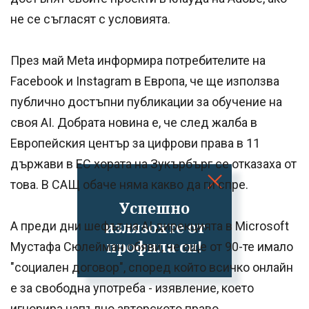
не се съгласят с условията.
През май Meta информира потребителите на
Facebook и Instagram в Европа, че ще използва
публично достъпни публикации за обучение на
своя AI. Добрата новина е, че след жалба в
Европейския център за цифрови права в 11
държави в ЕС хората на Зукърбърг се отказаха от
това. В САЩ обаче няма какво да ги спре.
Успешно
излязохте от
А преди дни шефът на AI дирекцията в Microsoft
профила си!
Мустафа Сюлейман обяви, че още от 90-те имало
"социален договор", според който всичко онлайн
е за свободна употреба - изявление, което
игнорира напълно авторското право.