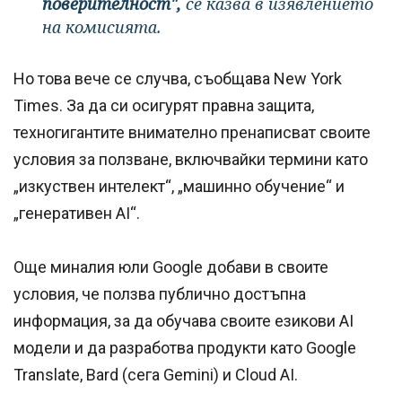
поверителност",
се казва в изявлението
на комисията.
Но това вече се случва, съобщава New York
Times. За да си осигурят правна защита,
техногигантите внимателно пренаписват своите
условия за ползване, включвайки термини като
„изкуствен интелект“, „машинно обучение“ и
„генеративен AI“.
Още миналия юли Google добави в своите
условия, че ползва публично достъпна
информация, за да обучава своите езикови AI
модели и да разработва продукти като Google
Translate, Bard (сега Gemini) и Cloud AI.