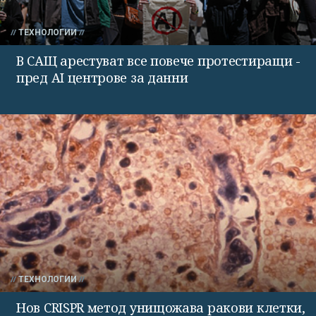
ТЕХНОЛОГИИ
В САЩ арестуват все повече протестиращи -
пред AI центрове за данни
ТЕХНОЛОГИИ
Нов CRISPR метод унищожава ракови клетки,