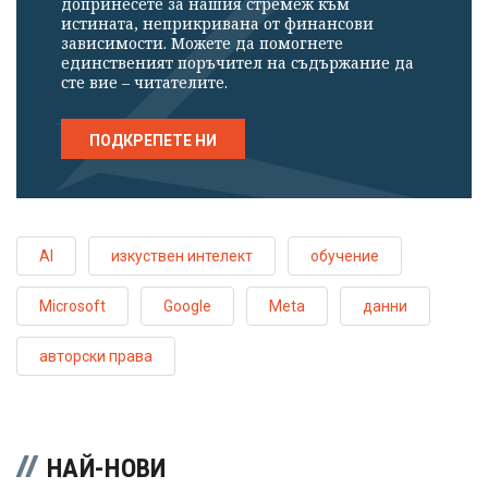
допринесете за нашия стремеж към
истината, неприкривана от финансови
зависимости. Можете да помогнете
единственият поръчител на съдържание да
сте вие – читателите.
ПОДКРЕПЕТЕ НИ
AI
изкуствен интелект
обучение
Microsoft
Google
Meta
данни
авторски права
НАЙ-НОВИ