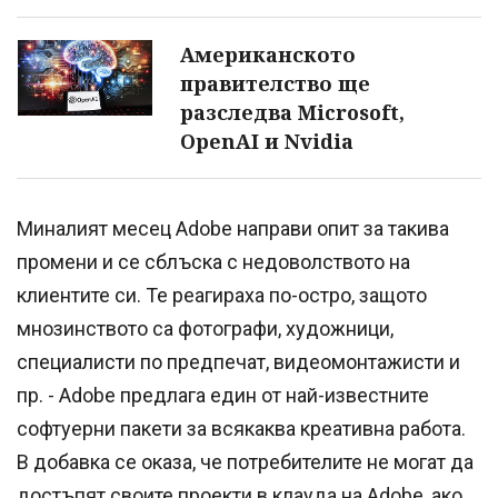
Американското
правителство ще
разследва Microsoft,
OpenAI и Nvidia
Миналият месец Adobe направи опит за такива
промени и се сблъска с недоволството на
клиентите си. Те реагираха по-остро, защото
мнозинството са фотографи, художници,
специалисти по предпечат, видеомонтажисти и
пр. - Adobe предлага един от най-известните
софтуерни пакети за всякаква креативна работа.
В добавка се оказа, че потребителите не могат да
достъпят своите проекти в клауда на Adobe, ако