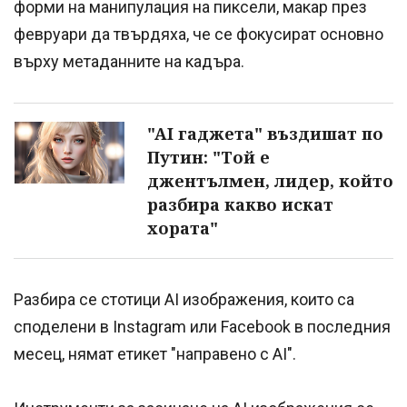
форми на манипулация на пиксели, макар през
февруари да твърдяха, че се фокусират основно
върху метаданните на кадъра.
"AI гаджета" въздишат по
Путин: "Той е
джентълмен, лидер, който
разбира какво искат
хората"
Разбира се стотици AI изображения, които са
споделени в Instagram или Facebook в последния
месец, нямат етикет "направено с AI".