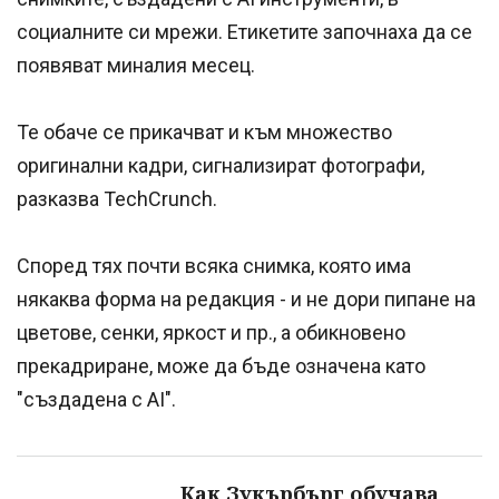
социалните си мрежи. Етикетите започнаха да се
появяват миналия месец.
Те обаче се прикачват и към множество
оригинални кадри, сигнализират фотографи,
разказва TechCrunch.
Според тях почти всяка снимка, която има
някаква форма на редакция - и не дори пипане на
цветове, сенки, яркост и пр., а обикновено
прекадриране, може да бъде означена като
"създадена с AI".
Как Зукърбърг обучава