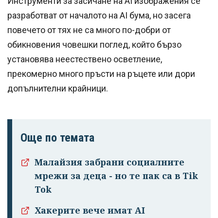
Инструменти за засичане на AI изображения се
разработват от началото на AI бума, но засега
повечето от тях не са много по-добри от
обикновения човешки поглед, който бързо
установява неестествено осветление,
прекомерно много пръсти на ръцете или дори
допълнителни крайници.
Още по темата
Малайзия забрани социалните
мрежи за деца - но те пак са в Tik
Успешно
Tok
излязохте от
Хакерите вече имат AI
профила си!