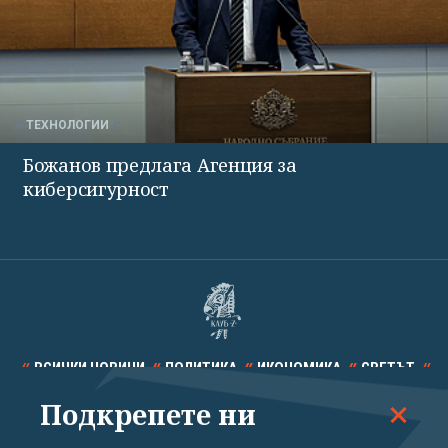
ТЕХНОЛОГИИ
Божанов предлага Агенция за
киберсигурност
ВСИЧКИ НОВИНИ
ПОЛИТИКА
ИКОНОМИКА
СВЕТЪТ
Подкрепете ни
СПОРТ
КУЛТУРА
ТЕХНОЛОГИИ
КАЛЕЙДОСКОП
МНЕНИЯ