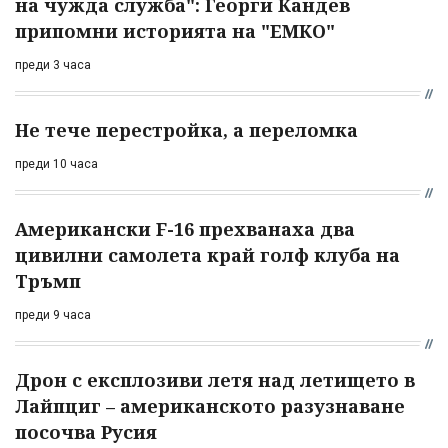
на чужда служба": Георги Кандев
припомни историята на "ЕМКО"
преди 3 часа
Не тече перестройка, а переломка
преди 10 часа
Американски F-16 прехванаха два
цивилни самолета край голф клуба на
Тръмп
преди 9 часа
Дрон с експлозиви летя над летището в
Лайпциг – американското разузнаване
посочва Русия