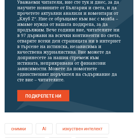
Уважаеми читатели, вие сте тук и днес, за да
научите новините от България и света, и да
прочетете актуални анализи и коментари от
„Клуб Z“. Ние се обръщаме към вас с молба –
имаме нужда от вашата подкрепа, за да
продължим. Вече години вие, читателите ни
в 97 държави на всички континенти по света,
отваряте всеки ден страницата ни в интернет
в търсене на истинска, независима и
качествена журналистика. Вие можете да
допринесете за нашия стремеж към
истината, неприкривана от финансови
зависимости. Можете да помогнете
единственият поръчител на съдържание да
сте вие – читателите.
ПОДКРЕПЕТЕ НИ
снимки
AI
изкуствен интелект