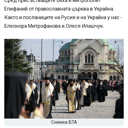
Сред присъстващите бяха и митрополит
Епифаний от православната църква в Украйна.
Както и посланиците на Русия и на Украйна у нас -
Елеонора Митрофанова и Олеся Илашчук.
Снимка БТА