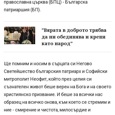
православна църква (БПЦ) - Българска
патриаршия (БП).
"Вярата в доброто трябва
да ни обединява и крепи
като народ"
Ще помним и носим в сърцата си Негово
Светейшество българския патриарх и Софийски
митрополит Неофит, който през целия си
съзнателен живот беше верен на Бога и на своето
християнско призвание. И беше за всички нас
образец на всичко онова, към което се стремим и
ние - смирение и чистота, милосърдие и