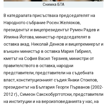
Снимка БТА
В катедралата присъстваха председателят на
Народното събрание Росен Желязков,
президентът и вицепрезидентът Румен Радев и
Илияна Йотова, министър-председателят в
оставка акад. Николай Денков и вицепремиерът и
външен министър в оставка Мария Габриел,
кметът на София Васил Терзиев, министри от
правителството в оставка, народни
представители, представители на съдебната
власт, конституционният съдия Янаки Стоилов,
президентът на България Георги Първанов (2002-
2012 г)., Симеон Сакскобургготски, представители
на институции и на вероизповеданията у нас, на