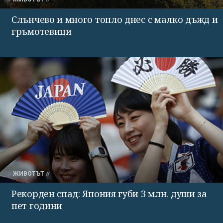
Слънчево и много топло днес с малко дъжд и
гръмотевици
ЖИВОТЪТ
Рекорден спад: Япония губи 3 млн. души за
пет години