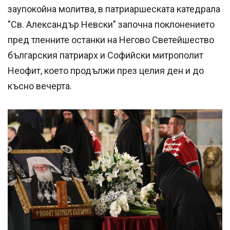
заупокойна молитва, в патриаршеската катедрала
"Св. Александър Невски" започна поклонението
пред тленните останки на Негово Светейшество
българския патриарх и Софийски митрополит
Неофит, което продължи през целия ден и до
късно вечерта.