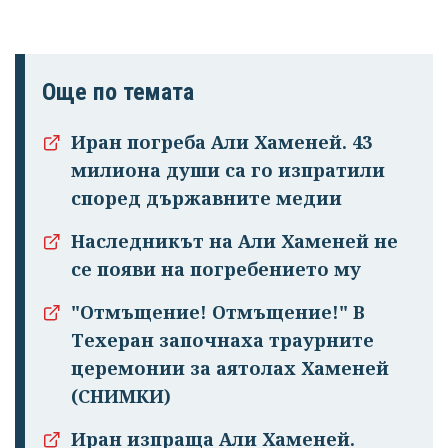
Още по темата
Иран погреба Али Хаменей. 43
милиона души са го изпратили
според държавните медии
Наследникът на Али Хаменей не
се появи на погребението му
"Отмъщение! Отмъщение!" В
Техеран започнаха траурните
церемонии за аятолах Хаменей
(СНИМКИ)
Иран изпраща Али Хаменей.