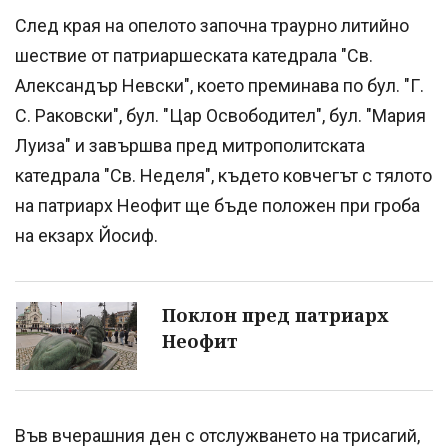
След края на опелото започна траурно литийно
шествие от патриаршеската катедрала "Св.
Александър Невски", което преминава по бул. "Г.
С. Раковски", бул. "Цар Освободител", бул. "Мария
Луиза" и завършва пред митрополитската
катедрала "Св. Неделя", където ковчегът с тялото
на патриарх Неофит ще бъде положен при гроба
на екзарх Йосиф.
Поклон пред патриарх
Неофит
Във вчерашния ден с отслужването на трисагий,