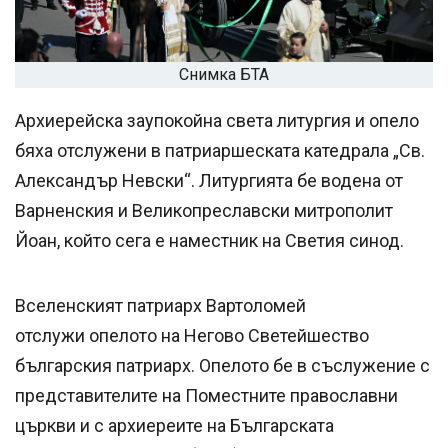
Снимка БТА
Архиерейска заупокойна света литургия и опело
бяха отслужени в патриаршеската катедрала „Св.
Александър Невски“. Литургията бе водена от
Варненския и Великопреславски митрополит
Йоан, който сега е наместник на Светия синод.
Вселенският патриарх Вартоломей
отслужи опелото на Негово Светейшество
българския патриарх. Опелото бе в съслужение с
представителите на Поместните православни
църкви и с архиереите на Българската