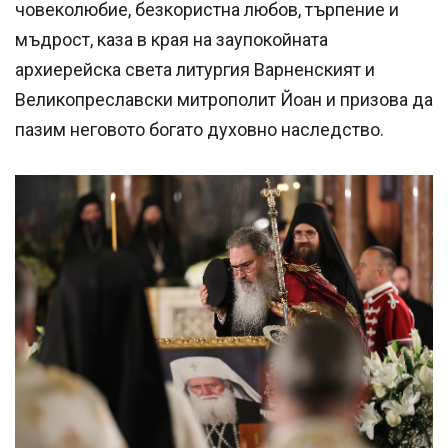
човеколюбие, безкористна любов, търпение и
мъдрост, каза в края на заупокойната
архиерейска света литургия Варненският и
Великопреславски митрополит Йоан и призова да
пазим неговото богато духовно наследство.