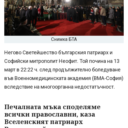
Снимка БТА
Негово Светейшество българския патриарх и
Софийски митрополит Неофит. Той почина на 13
март в 22:22 ч. след продължително боледуване
във Военномедицинската академия (ВМА-София)
вследствие на многоорганна недостатъчност.
Печалната мъка споделяме
всички православни, каза
Вселенският патриарх