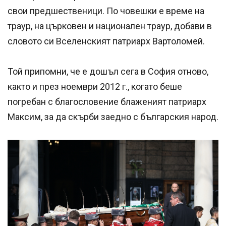
свои предшественици. По човешки е време на
траур, на църковен и национален траур, добави в
словото си Вселенският патриарх Вартоломей.
Той припомни, че е дошъл сега в София отново,
както и през ноември 2012 г., когато беше
погребан с благословение блаженият патриарх
Максим, за да скърби заедно с българския народ.