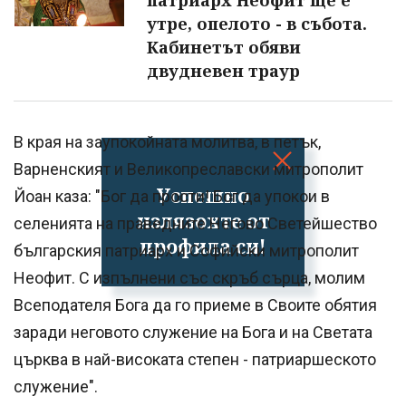
патриарх Неофит ще е
утре, опелото - в събота.
Кабинетът обяви
двудневен траур
В края на заупокойната молитва, в петък,
Варненският и Великопреславски митрополит
Успешно
Йоан каза: "Бог да прости! Бог да упокои в
излязохте от
селенията на праведните Негово Светейшество
профила си!
българския патриарх и Софийски митрополит
Неофит. С изпълнени със скръб сърца, молим
Всеподателя Бога да го приеме в Своите обятия
заради неговото служение на Бога и на Светата
църква в най-високата степен - патриаршеското
служение".