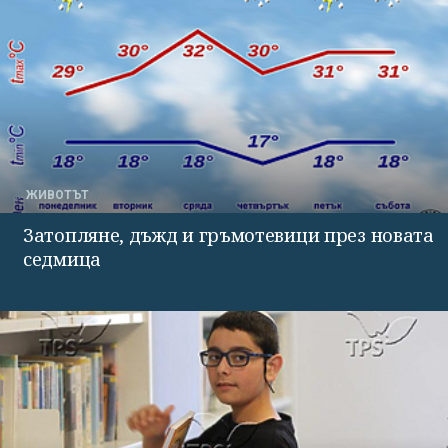
ЖИВОТЪТ
Затопляне, дъжд и гръмотевици през новата
седмица