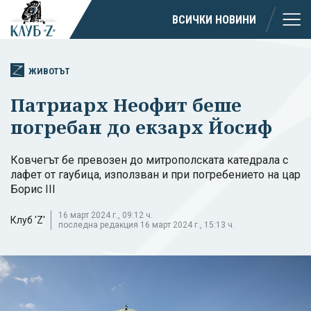
ВСИЧКИ НОВИНИ
ЖИВОТЪТ
Патриарх Неофит беше
погребан до екзарх Йосиф
Ковчегът бе превозен до митрополската катедрала с
лафет от гаубица, използван и при погребението на цар
Борис III
16 март 2024 г., 09:12 ч.
Клуб 'Z'
последна редакция 16 март 2024 г., 15:13 ч.