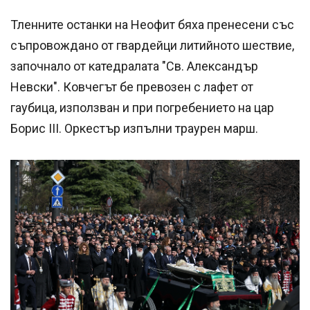
Тленните останки на Неофит бяха пренесени със
съпровождано от гвардейци литийното шествие,
започнало от катедралата "Св. Александър
Невски". Ковчегът бе превозен с лафет от
гаубица, използван и при погребението на цар
Борис III. Оркестър изпълни траурен марш.