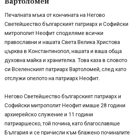
Вартоломей
Печалната мъка от кончината на Негово
Светейшество българският патриарх и Софийски
митрополит Неофит споделяме всички
православни и нашата Света Велика Христова
църква в Константинопол, нашата и ваша обща
духовна майка и хранителка. Това каза в словото
си Вселенският патриарх Вартоломей, след като
отслужи опелото на патриарх Неофит.
Негово Светейшество българският патриарх и
Софийски митрополит Неофит имаше 28 години
архиерейско служение и 11 години
патриаршеско, той почина, като благославяше
България и се причисли към блажено починалите