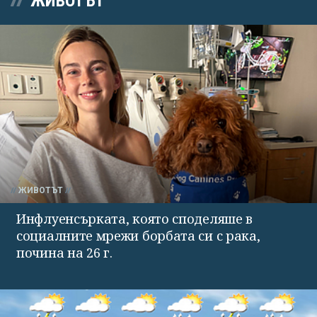
ЖИВОТЪТ
ЖИВОТЪТ
Инфлуенсърката, която споделяше в
социалните мрежи борбата си с рака,
почина на 26 г.