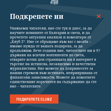
Подкрепете ни
ВСИЧКИ НОВИНИ
ПОЛИТИКА
ИКОНОМИКА
СВЕТЪТ
СПОРТ
КУЛТУРА
ТЕХНОЛОГИИ
КАЛЕЙДОСКОП
Уважаеми читатели, вие сте тук и днес, за да
научите новините от България и света, и да
МНЕНИЯ
прочетете актуални анализи и коментари от
„Клуб Z“. Ние се обръщаме към вас с молба –
имаме нужда от вашата подкрепа, за да
продължим. Вече години вие, читателите ни в 97
държави на всички континенти по света,
отваряте всеки ден страницата ни в интернет в
търсене на истинска, независима и качествена
Общи условия
Политика за поверителност
журналистика. Вие можете да допринесете за
нашия стремеж към истината, неприкривана от
Реклама
Партньори
Контакти
За Клуб Z
финансови зависимости. Можете да помогнете
Екип
Подкрепете ни
единственият поръчител на съдържание да сте
вие – читателите.
Издател на www.clubz.bg е „Клуб Зебра Медия“ ЕООД, София, ул. "Алеко
ПОДКРЕПЕТЕ CLUBZ
Константинов" 3. Всички права запазени 2026 „Клуб Зебра Медия“
ЕООД.
Препечатването на материали, снимки и видео от www.clubz.bg без
разрешение ще бъде преследвано по съдебен път, съгласно