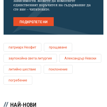
зависимости. Можете да помогнете
единственият поръчител на съдържание да
сте вие – читателите.
ПОДКРЕПЕТЕ НИ
патриарх Неофит
прощаване
заупокойна света литургия
Александър Невски
литийно шествие
поклонение
погребение
НАЙ-НОВИ