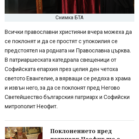
Снимка БТА
Всички православни християни вчера можеха да
се поклонят и да се простят с упокоилия се
предстоятел на родната ни Православна църква.
В патриаршеската катедрала свещеници от
Софийската епархия през целия ден четоха
светото Евангелие, а вярващи се редяха в храма
и извън него, за да се поклонят пред Негово
Светейшество българския патриарх и Софийски
митрополит Неофит.
Поклонението пред