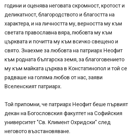
години и оценява неговата скромност, кротост и
деликатност, благородството и благостта на
характера, и на личността му, верността му към
светата православна вяра, любовта му към
църквата и почитта му към всичко свещено и
свято. Знаехме за любовта на патриарх Неофит
към родната българска земя, за благоговението
му към майката църква в Констатинопол и той се
радваше на голяма любов от нас, заяви
Вселенският патриарх.
Той припомни, че патриарх Неофит беше първият
декан на Богословския факултет на Софийския
университет "Св. Климент Охридски" след
неговото възстановяване.