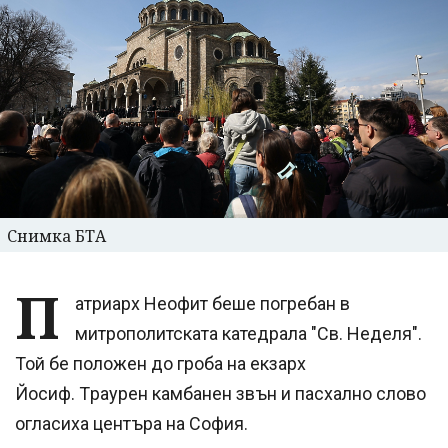
Снимка БТА
П
атриарх Неофит беше погребан в
митрополитската катедрала "Св. Неделя".
Той бе положен до гроба на екзарх
Йосиф. Tраурен камбанен звън и пасхално слово
огласиха центъра на София.