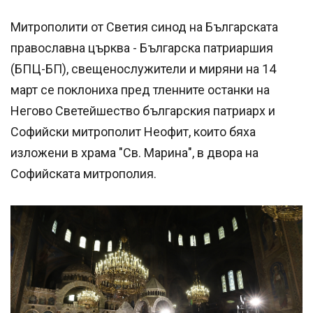
Митрополити от Светия синод на Българската
православна църква - Българска патриаршия
(БПЦ-БП), свещенослужители и миряни на 14
март се поклониха пред тленните останки на
Негово Светейшество българския патриарх и
Софийски митрополит Неофит, които бяха
изложени в храма "Св. Марина", в двора на
Софийската митрополия.