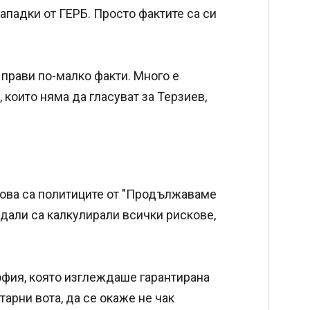
ападки от ГЕРБ. Просто фактите са си
и прави по-малко факти. Много е
които няма да гласуват за Терзиев,
 това са политиците от "Продължаваме
 дали са калкулирали всички рискове,
офия, която изглеждаше гарантирана
арни вота, да се окаже не чак