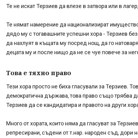
Те не искат Терзиев да влезе в затвора или в лагер
Те нямат намерение да национализират имуществот
дядо му с тогавашните успешни хора - Терзиев бе
да нахлуят в къщата му посред нощ, да го натовар
децата му и после нищо да не се чуе повече за нег
Това е тяхно право
Тези хора просто не биха гласували за Терзиев. Тов
демократична държава, това право също трябва да
Терзиев да се кандидатира и правото на други хора
Много от хората, които няма да гласуват за Терзиев
репресирани, съдени от т.нар. народен съд, дори н