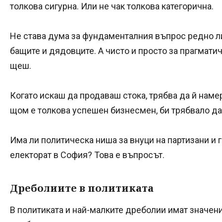
толкова сигурна. Или не чак толкова категорична.
Не става дума за фундаменталния въпрос редно ли
бащите и дядовците. А чисто и просто за прагматич
щеш.
Когато искаш да продаваш стока, трябва да й наме
щом е толкова успешен бизнесмен, би трябвало да 
Има ли политическа ниша за внуци на партизани и
електорат в София? Това е въпросът.
Дреболиите в политиката
В политиката и най-малките дреболии имат значени