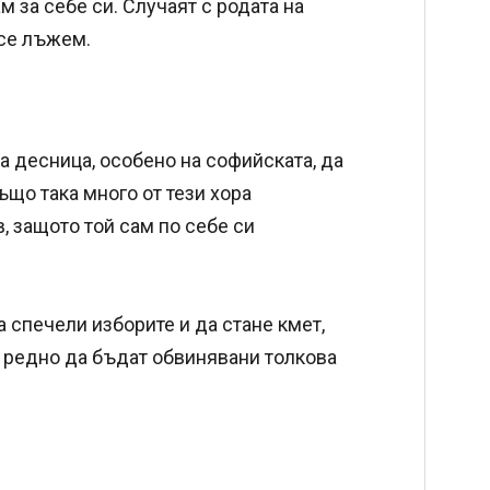
м за себе си. Случаят с родата на
 се лъжем.
а десница, особено на софийската, да
ъщо така много от тези хора
, защото той сам по себе си
 спечели изборите и да стане кмет,
 е редно да бъдат обвинявани толкова