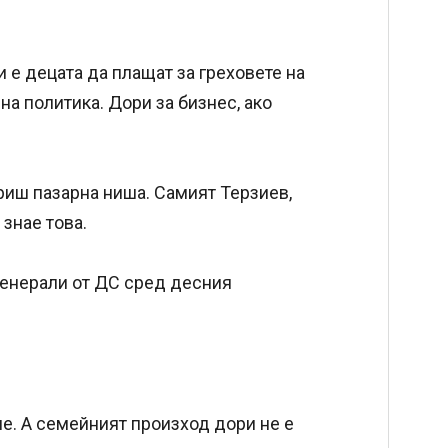
 е децата да плащат за греховете на
на политика. Дори за бизнес, ако
риш пазарна ниша. Самият Терзиев,
знае това.
 генерали от ДС сред десния
е. А семейният произход дори не е