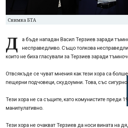
Снимка БТА
Д
а бъде нападан Васил Терзиев заради тъмно
несправедливо. Също толкова несправедлив
които не биха гласували за Терзиев заради тъмноч
Отвсякъде се чуват мнения как тези хора са болше
пещерни подчовеци, скудоумни. Това, със сигурнос
Тези хора не са същите, като комунистите преди 1
манипулативно.
Тези хора не очакват Терзиев да носи вината на дя