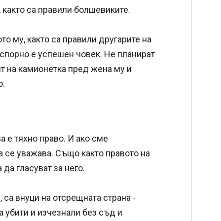
, както са правили болшевиките.
о му, както са правили другарите на
зспорно е успешен човек. Не планират
ят на камионетка пред жена му и
о.
а е тяхно право. И ако сме
 се уважава. Също както правото на
 да гласуват за него.
, са внуци на отсрещната страна -
а убити и изчезнали без съд и