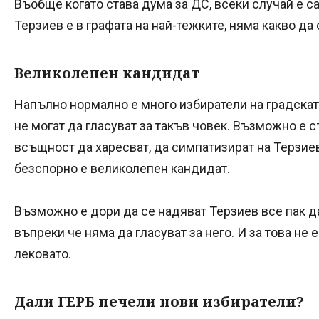
Въобще когато става дума за ДС, всеки случай е са
Терзиев е в графата на най-тежките, няма какво да
Великолепен кандидат
Напълно нормално е много избиратели на градскат
не могат да гласуват за такъв човек. Възможно е с
всъщност да харесват, да симпатизират на Терзиев
безспорно е великолепен кандидат.
Възможно е дори да се надяват Терзиев все пак да
въпреки че няма да гласуват за него. И за това не
лековато.
Дали ГЕРБ печели нови избиратели?