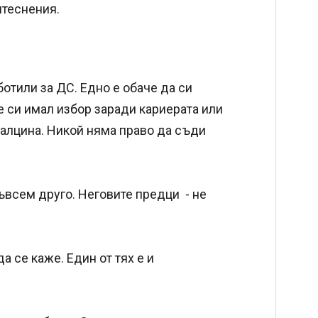
итеснения.
ботили за ДС. Едно е обаче да си
е си имал избор заради кариерата или
малцина. Никой няма право да съди
ъвсем друго. Неговите предци - не
да се каже. Един от тях е и