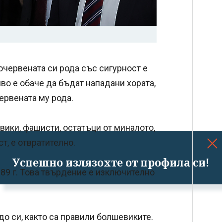
червената си рода със сигурност е
о е обаче да бъдат нападани хората,
ервената му рода.
вики, фашисти, остатъци от миналото,
т, е отвратително.
Успешно излязохте от профила си!
989 г. Това твърдение е изключително
до си, както са правили болшевиките.