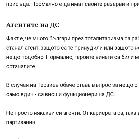
присъда. Нормално е да имат своите резерви и пр
Агентите на ДС
Факт е, че много българи през тоталитаризма са ра
станал агент, защото са те принудили или защото н
нещо подобно. Нормално, героите винаги са били 
останалите.
В случая на Терзиев обаче става въпрос за нещо с
само един - са висши функционери на ДС.
Не просто някакви си агенти. От кариерата са, така 
партизанин.