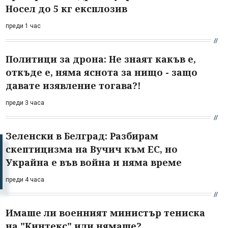
Носел до 5 кг експлозив
преди 1 час
Политици за дрона: Не знаят какъв е,
откъде е, няма яснота за нищо - защо
давате изявление тогава?!
преди 3 часа
Зеленски в Белград: Разбирам
скептицизма на Вучич към ЕС, но
Украйна е във война и няма време
преди 4 часа
Имаше ли военният министър тениска
на "Кинтекс" или нямаше?