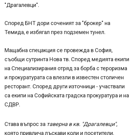
"Драгалевци".
Според БНТ дори соченият за "брокер" на
Темида, е избягал през подземен тунел.
Мащабна спецакция се провежда в София,
съобщи сутринта Нова тв. Според медията екипи
на
Специализирания отряд за борба с тероризма
и прокуратурата са влезли в известен столичен
ресторант. Според други източници - участвали
са екипи на Софийската градска прокуратура и на
СДВР.
Става въпрос за
таверна в кв. "Драгалевци"
,
която привлича лъскави коли и посетители.