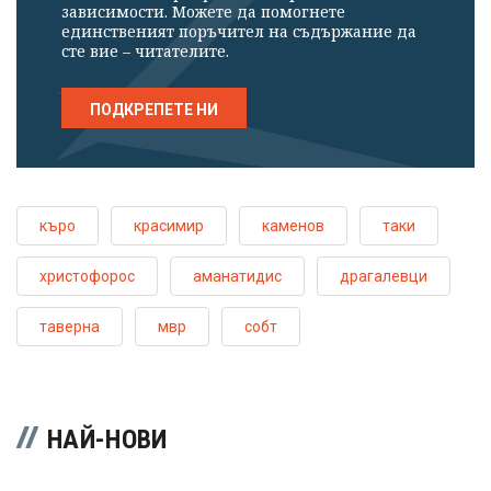
зависимости. Можете да помогнете
единственият поръчител на съдържание да
сте вие – читателите.
ПОДКРЕПЕТЕ НИ
къро
красимир
каменов
таки
христофорос
аманатидис
драгалевци
таверна
мвр
собт
НАЙ-НОВИ