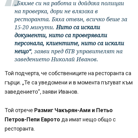
„Бяхме си на работа и дойдоха полицаи
на проверка, дори не влязоха в
ресторанта. Бяха отвън, всичко беше за
15-20 минути.
Нито са искали
документи, нито са проверявали
персонала, клиентите, нито са искали
нещо“
, заяви пред бТВ управителят на
заведението Николай Иванов.
Той подчерта, че собствениците на ресторанта са
гърци. „Те са уведомени и в момента пътуват към
заведението“, заяви Иванов.
Той отрече
Размиг Чакърян-Ами и Петьо
Петров-Пепи Еврото
да имат нещо общо с
ресторанта.