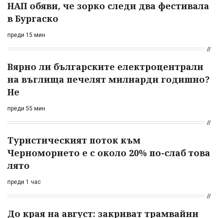
НАП обяви, че зорко следи два фестивала
в Бургаско
преди 15 мин
Вярно ли българските електроцентрали
на въглища печелят милиарди годишно?
Не
преди 55 мин
Туристическият поток към
Черноморието е с около 20% по-слаб това
лято
преди 1 час
До края на август: закриват трамвайни