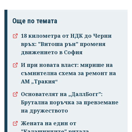
Още по темата
18 километра от НДК до Черни
връх: "Витоша рън" променя
движението в София
И при новата власт: мирише на
съмнителна схема за ремонт на
АМ „Тракия“
Основателят на „ДаллБогг":
Брутална поръчка за превземане
на дружеството
Жената на един от
"Калашниците" ритала