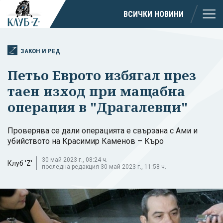
ВСИЧКИ НОВИНИ
ЗАКОН И РЕД
Петьо Еврото избягал през
таен изход при мащабна
операция в "Драгалевци"
Проверява се дали операцията е свързана с Ами и
убийството на Красимир Каменов – Къро
30 май 2023 г., 08:24 ч.
Клуб 'Z'
последна редакция 30 май 2023 г., 11:58 ч.