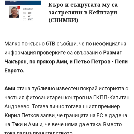
Къро и съпругата му са
застреляни в Кейптаун
(СНИМКИ)
Малко по-късно бТВ съобщи, че по неофициална
информация проверките са свързани с
Размиг
Чакърян, по прякор Ами, и Петьо Петров - Пепи
Еврото.
Ами
стана публично известен покрай историята с
частния фитосанитарен контрол на ГКПП-Капитан
Андреево.
Тогава лично тогавашният премиер
Кирил Петков заяви, че границата на ЕС е дадена
на Таки и Ами и, че вече няма да е така. Вместо
това падна правителството.