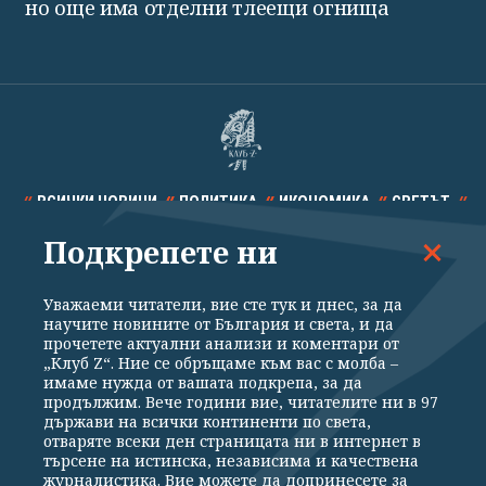
но още има отделни тлеещи огнища
ВСИЧКИ НОВИНИ
ПОЛИТИКА
ИКОНОМИКА
СВЕТЪТ
Подкрепете ни
СПОРТ
КУЛТУРА
ТЕХНОЛОГИИ
КАЛЕЙДОСКОП
МНЕНИЯ
Уважаеми читатели, вие сте тук и днес, за да
научите новините от България и света, и да
прочетете актуални анализи и коментари от
„Клуб Z“. Ние се обръщаме към вас с молба –
имаме нужда от вашата подкрепа, за да
продължим. Вече години вие, читателите ни в 97
Общи условия
Политика за поверителност
държави на всички континенти по света,
отваряте всеки ден страницата ни в интернет в
Реклама
Партньори
Контакти
За Клуб Z
търсене на истинска, независима и качествена
Екип
Подкрепете ни
журналистика. Вие можете да допринесете за