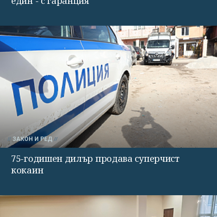
един - с гаранция
ЗАКОН И РЕД
75-годишен дилър продава суперчист
кокаин