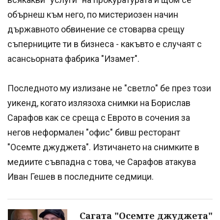
обърнеш към него, по мистериозен начин
държавното обвинение се стоварва срещу
съперниците ти в бизнеса - какъвто е случаят с
асансьорната фабрика "Изамет".
Последното му излизане не "светло" бе през този
уикенд, когато излязоха снимки на Борислав
Сарафов как се среща с Еврото в сочения за
негов неформален "офис" бивш ресторант
"Осемте джуджета". Изтичането на снимките в
медиите съвпадна с това, че Сарафов атакува
Иван Гешев в последните седмици.
Сагата "Осемте джуджета"