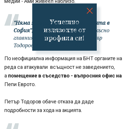
медии - Ами живеел наблизо.
Успешно
"Няма задържани при спецакцията в
излязохте от
София"
, лаконичен бе малко по-късно
профила си!
главният секретар на МВР Петър
Тодоров пред журналисти.
По неофициална информация на БНТ органите на
реда са атакували всъщност не заведението,
а
помещение в съседство - въпросния офис на
Пепи Еврото.
Петър Тодоров обаче отказа да даде
подробности за хода на акцията.