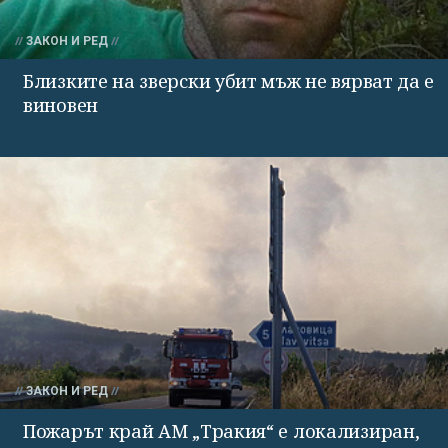
ЗАКОН И РЕД
Близките на зверски убит мъж не вярват да е
виновен
ЗАКОН И РЕД
Пожарът край АМ „Тракия“ е локализиран,