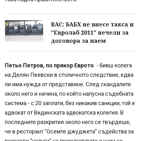
ВАС: БАБХ не внесе такса и
"Евролаб 2011" печели за
договора за наем
Петьо Петров, по прякор Еврото
- бивш колега
на Делян Пеевски в столичното следствие, едва
ли има нужда от представяне. След скандалите
около него и начина, по който напусна съдебната
система - с 20 заплати, без никакив санкции, той е
адвокат от Видинската адвокатска колегия. В
последните разкрития около него се твърдеше,
че в ресторант "Осемте джуджета" съдейства за
всякакви "услуги" на прокуратурата и щом се