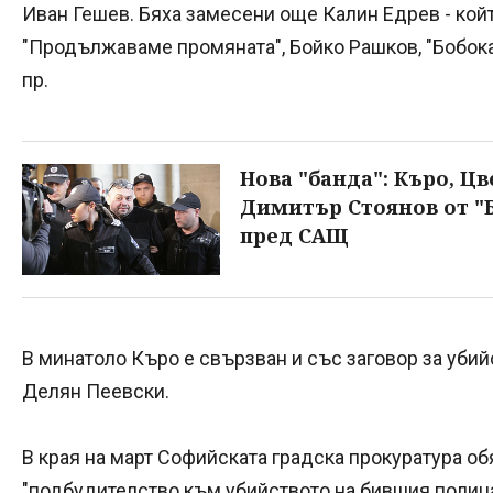
Иван Гешев. Бяха замесени още Калин Едрев - койт
"Продължаваме промяната", Бойко Рашков, "Бобока"
пр.
Нова "банда": Къро, Цв
Димитър Стоянов от "
пред САЩ
В минатоло Къро е свързван и със заговор за убий
Делян Пеевски.
В края на март Софийската градска прокуратура об
"подбудителство към убийството на бившия полица