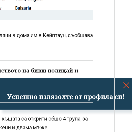
ляни в дома им в Кейптаун, съобщава
йството на бивш полицай и
Успешно излязохте от профила си!
къщата са открити общо 4 трупа, за
 жени и двама мъже.