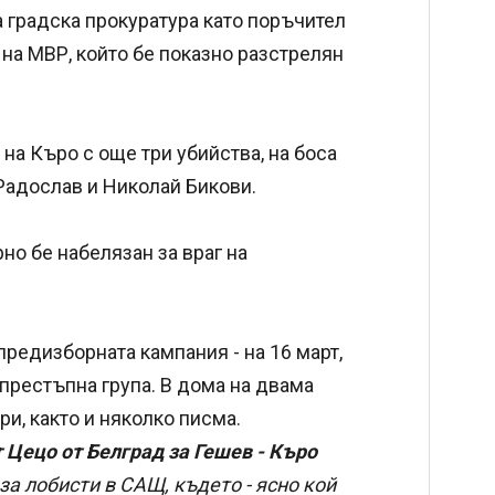
 градска прокуратура като поръчител
на МВР, който бе показно разстрелян
на Къро с още три убийства, на боса
 Радослав и Николай Бикови.
о бе набелязан за враг на
предизборната кампания - на 16 март,
 престъпна група. В дома на двама
и, както и няколко писма.
 Цецо от Белград за Гешев - Къро
за лобисти в САЩ, където - ясно кой