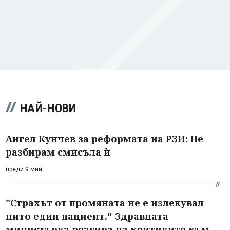
НАЙ-НОВИ
Ангел Кунчев за реформата на РЗИ: Не
разбирам смисъла ѝ
преди 9 мин
"Страхът от промяната не е излекувал
нито един пациент." Здравната
министърка реагира на критиките към