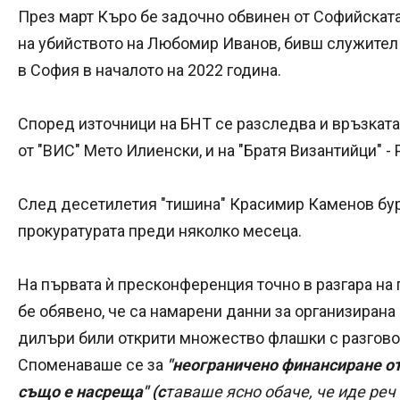
През март Къро бе задочно обвинен от Софийската
на убийството на Любомир Иванов, бивш служител 
в София в началото на 2022 година.
Според източници на БНТ се разследва и връзката 
от "ВИС" Мето Илиенски, и на "Братя Византийци" -
След десетилетия "тишина" Красимир Каменов бурн
прокуратурата преди няколко месеца.
На първата ѝ пресконференция точно в разгара на 
бе обявено, че са намарени данни за организирана
дилъри били открити множество флашки с разговор
Споменаваше се за
"неограничено финансиране от
също е насреща" (с
таваше ясно обаче, че иде реч 