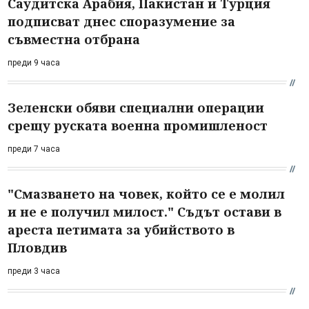
Саудитска Арабия, Пакистан и Турция
подписват днес споразумение за
съвместна отбрана
преди 9 часа
Зеленски обяви специални операции
срещу руската военна промишленост
преди 7 часа
"Смазването на човек, който се е молил
и не е получил милост." Съдът остави в
ареста петимата за убийството в
Пловдив
преди 3 часа