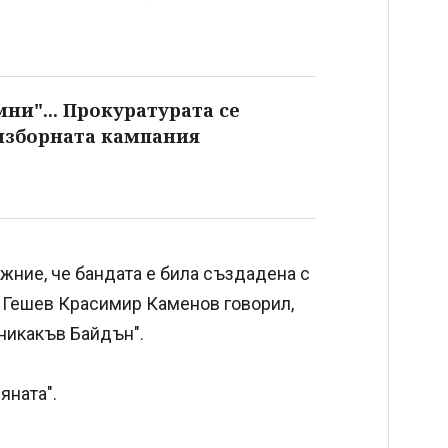
ни"... Прокуратурата се
изборната кампания
жние, че бандата е била създадена с
а Гешев Красимир Каменов говорил,
 никакъв Байдън".
яната".