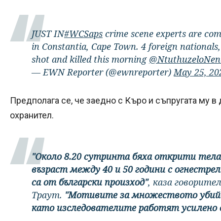
JUST IN
#WCSaps
crime scene experts are com
in Constantia, Cape Town. 4 foreign nationals,
shot and killed this morning
@NtuthuzeloNen
— EWN Reporter (@ewnreporter)
May 25, 20
Предполага се, че заедно с Къро и съпругата му в
охранител.
"Около 8.20 сутринта бяха открити тела
възраст между 40 и 50 години с огнестре
са от български произход"
, каза говорит
Траут.
"Мотивите за множеството убийст
като изследователите работят усилено в