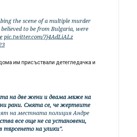
bing the scene of a multiple murder
 believed to be from Bulgaria, were
e
pic.twitter.com/7j4AdLiALz
23
 дома им присъствали детегледачка и
та на две жени и двама мъже на
лни рани. Смята се, че жертвите
елят на местната полиция Андре
ва все още не са установени,
 търсенето на улики".