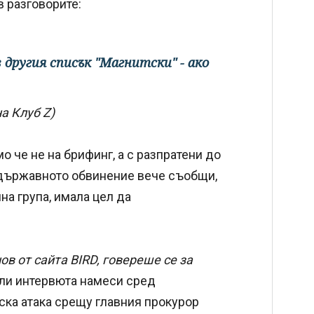
в разговорите:
в другия списък "Магнитски" - ако
на Клуб Z)
о че не на брифинг, а с разпратени до
, държавното обвинение вече съобщи,
на група, имала цел да
в от сайта BIRD, говереше се за
ли интервюта намеси сред
еска атака срещу главния прокурор