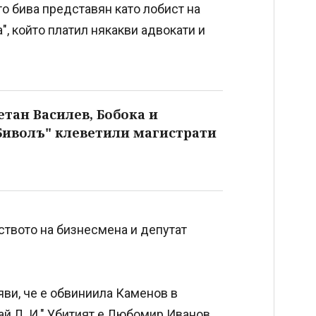
о бива представян като лобист на
, който платил някакви адвокати и
етан Василев, Бобока и
Биволъ" клеветили магистрати
ството на бизнесмена и депутат
яви, че е обвиниила Каменов в
й Л. И." Убитият е Любомир Иванов