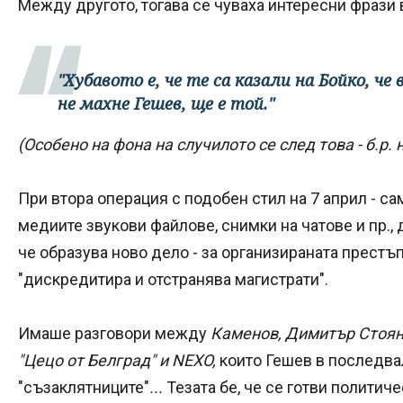
Между другото, тогава се чуваха интересни фрази 
"Хубавото е, че те са казали на Бойко, че 
не махне Гешев, ще е той."
(Особено на фона на случилото се след това - б.р. 
При втора операция с подобен стил на 7 април - сам
медиите звукови файлове, снимки на чатове и пр.
че образува ново дело - за организираната престъп
"дискредитира и отстранява магистрати".
Имаше разговори между
Каменов, Димитър Стояно
"Цецо от Белград" и NEXO,
които Гешев в последва
"съзаклятниците"
...
Тезата бе, че се готви политич