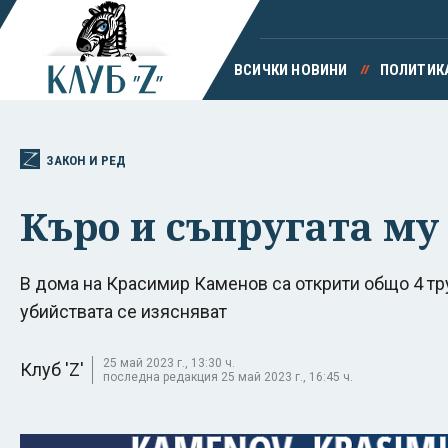
ВСИЧКИ НОВИНИ
ПОЛИТИК
ЗАКОН И РЕД
Къро и съпругата му
В дома на Красимир Каменов са открити общо 4 тру
убийствата се изясняват
25 май 2023 г., 13:30 ч.
Клуб 'Z'
последна редакция 25 май 2023 г., 16:45 ч.