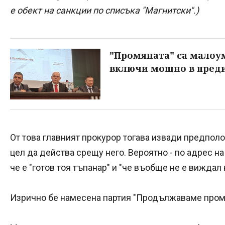
е обект на санкции по списъка "Магнитски".)
"Промяната" са малоум
включи мощно в пред
От това главният прокурор тогава извади предполо
цел да действа срещу него. Вероятно - по адрес н
че е "готов тоя тъпанар" и "че въобще не е виждал
Изрично бе намесена партия "Продължаваме пром