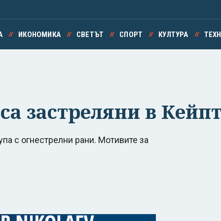
А
ИКОНОМИКА
СВЕТЪТ
СПОРТ
КУЛТУРА
ТЕХ
 са застреляни в Кей
па с огнестрелни рани. Мотивите за