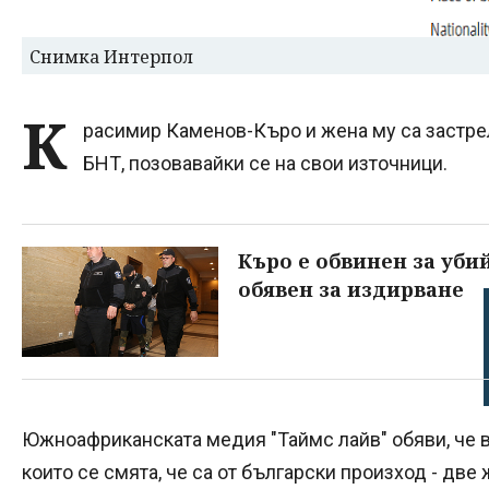
Снимка Интерпол
К
расимир Каменов-Къро и жена му са застре
БНТ, позовавайки се на свои източници.
Къро е обвинен за уби
обявен за издирване
Южноафриканската медия "Таймс лайв" обяви, че в 
които се смята, че са от български произход - две