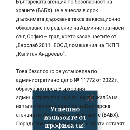
Българската агенция по безопасност на
храните (БАБХ) не е внесла в срок
дължимата държавна такса за касационно
обжалване по решение на Административен
съд София – град, което касае наетите от
„Евролаб 2011“ ЕООД помещения на ГКПП
„Капитан Андреево“.
Това безспорно се установява по
административно дело № 11772 от 2022 г.,
образувано пред Върховния
административен съд по частна жалба на
изпълнителния директор на Българска
Успешно
агенция по безопасност на храните (БАБХ).
излязохте от
Поради това върховните магистрати оставят
профила си!