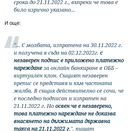
срока до 21.11.2022 г., въпреки че това е
било изрично указано...
И още:
"... С молбата, изпратена на 30.11.2022 г.
и получена в съда на 02.12.2022г.
с
незаверен подпис е приложено платежно
нареждане
за онлайн банкиране в ОББ –
виртуален клон. Същият незаверен
препис се представя и към частната
жалба. В същия действително се сочи, че
е последно подписан и изпратен на
21.11.2022 г. Но
освен че е незаверено,
това платежно нареждане не доказва
внасянето на дължимата държавна
такса на 21.11.2022 г
.", пишат