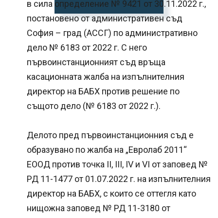
в сила определение № 9421 от 30.11.2022 г.,
постановено от административен съд
София – град (АССГ) по административно
дело № 6183 от 2022 г. С него
първоинстанционният съд връща
касационната жалба на изпълнителния
директор на БАБХ против решение по
същото дело (№ 6183 от 2022 г.).
Делото пред първоинстанционния съд е
образувано по жалба на „Евролаб 2011“
ЕООД против точка ІІ, ІІІ, ІV и VІ от заповед №
РД 11-1477 от 01.07.2022 г. на изпълнителния
директор на БАБХ, с които се оттегля като
нищожна заповед № РД 11-3180 от