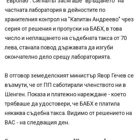
"Евролаб". Сигналът засягаше "връщането" на
частната лаборатория в дейностите по
хранителния контрол на "Капитан Андреево" чрез
серия от решения и пропуски на БАБХ, в това
число и неплащането на съдебната такса от 70
лева, станала повод държавата да изгуби
окончателно дело срещу лабораторията.
В отговор земеделският министър Явор Гечев се
възмути, че от ПП саботирали членството ни в
Шенген. Показа и платежно нареждане - което
трябваше да удостовери, че БАБХ е платила
някаква съдебна такса. Видимо от решението на
ВАС - на следващия ден.