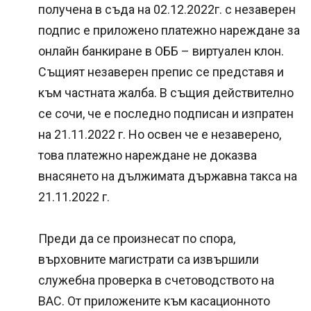
получена в съда на 02.12.2022г. с незаверен
подпис е приложено платежно нареждане за
онлайн банкиране в ОББ – виртуален клон.
Същият незаверен препис се представя и
към частната жалба. В същия действително
се сочи, че е последно подписан и изпратен
на 21.11.2022 г. Но освен че е незаверено,
това платежно нареждане не доказва
внасянето на дължимата държавна такса на
21.11.2022 г.
Преди да се произнесат по спора,
върховните магистрати са извършили
служебна проверка в счетоводството на
ВАС. От приложените към касационното