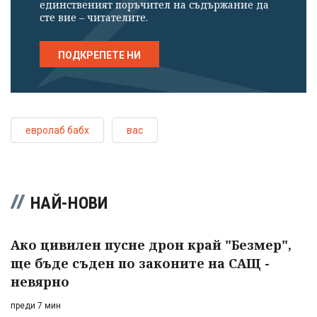
единственият поръчител на съдържание да
сте вие – читателите.
ПОДКРЕПЕТЕ НИ
евролаб бабх
вас
НАЙ-НОВИ
Ако цивилен пусне дрон край "Безмер",
ще бъде съден по законите на САЩ -
невярно
преди 7 мин