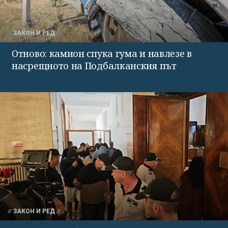
ЗАКОН И РЕД
Отново: камион спука гума и навлезе в
насрещното на Подбалканския път
ЗАКОН И РЕД