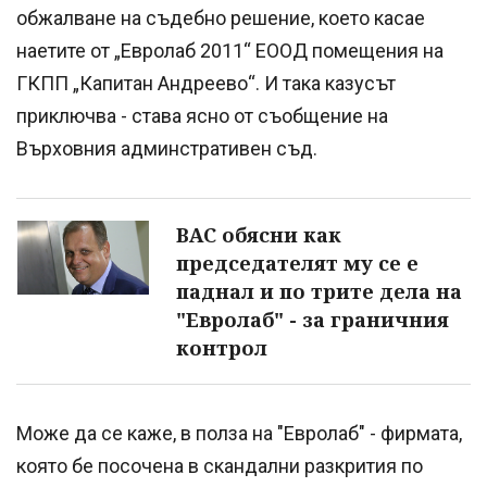
обжалване на съдебно решение, което касае
наетите от „Евролаб 2011“ ЕООД помещения на
ГКПП „Капитан Андреево“. И така казусът
приключва - става ясно от съобщение на
Върховния админстративен съд.
ВАС обясни как
председателят му се е
паднал и по трите дела на
"Евролаб" - за граничния
контрол
Може да се каже, в полза на "Евролаб" - фирмата,
която бе посочена в скандални разкрития по