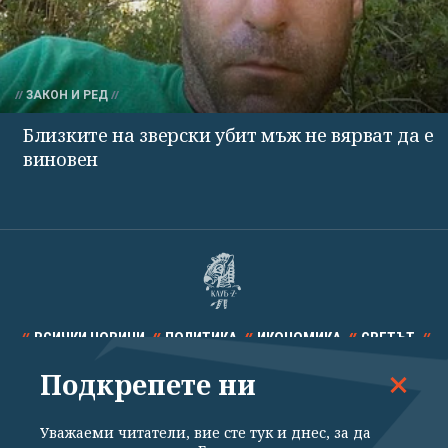
ЗАКОН И РЕД
Близките на зверски убит мъж не вярват да е
виновен
ВСИЧКИ НОВИНИ
ПОЛИТИКА
ИКОНОМИКА
СВЕТЪТ
Подкрепете ни
СПОРТ
КУЛТУРА
ТЕХНОЛОГИИ
КАЛЕЙДОСКОП
МНЕНИЯ
Уважаеми читатели, вие сте тук и днес, за да