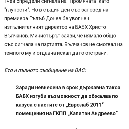
Гчев определи сигнала на "Промяната" като
"глупости". Но в същия ден със заповед на
премиера Гълъб Донев бе уволнен
изпълнителният директор на БАБХ Христо
Вълчанов. Министърът заяви, че нямало общо
със сигнала на партията. Вълчанов не смогвал на
темпото му и отдавна искал да го отстрани.
Ето и пълното съобщение на ВАС:
Заради невнесена в срок държавна такса
БАБХ изгуби възможност да обжалва по
казуса с наетите от „Евролаб 2011“
помещения на ГКПП „Капитан Андреево“