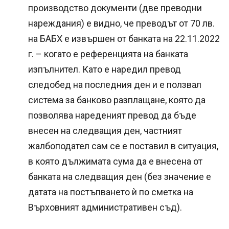
производство документи (две преводни
нареждания) е видно, че преводът от 70 лв.
на БАБХ е извършен от банката на 22.11.2022
г. – когато е референцията на банката
изпълнител. Като е наредил превод
следобед на последния ден и е ползвал
система за банково разплащане, която да
позволява нареденият превод да бъде
внесен на следващия ден, частният
жалбоподател сам се е поставил в ситуация,
в която дължимата сума да е внесена от
банката на следващия ден (без значение е
датата на постъпването ѝ по сметка на
Върховният административен съд).