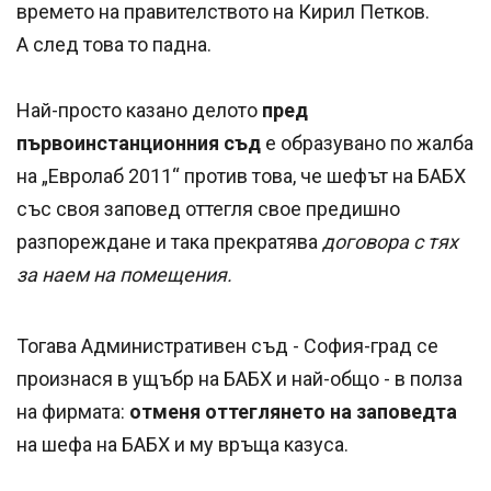
времето на правителството на Кирил Петков.
А след това то падна.
Най-просто казано делото
пред
първоинстанционния съд
е образувано по жалба
на „Евролаб 2011“ против това, че шефът на БАБХ
със своя заповед оттегля свое предишно
разпореждане и така прекратява
договора с тях
за наем на помещения.
Тогава Административен съд - София-град се
произнася в ущъбр на БАБХ и най-общо - в полза
на фирмата:
отменя оттеглянето на заповедта
на шефа на БАБХ и му връща казуса.