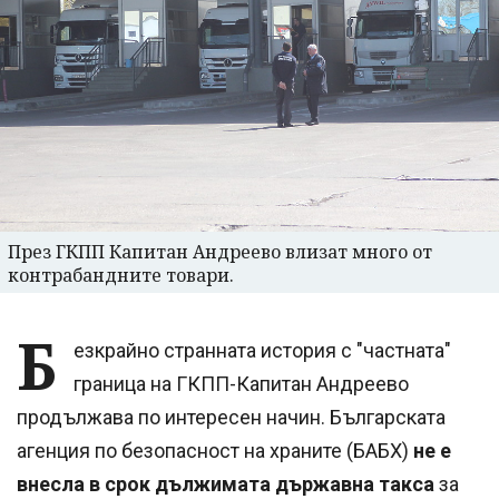
През ГКПП Капитан Андреево влизат много от
контрабандните товари.
Б
езкрайно странната история с "частната"
граница на ГКПП-Капитан Андреево
продължава по интересен начин. Българската
агенция по безопасност на храните (БАБХ)
не е
внесла в срок дължимата държавна такса
за