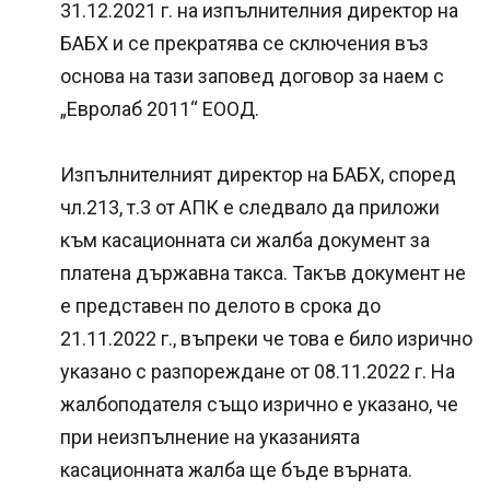
31.12.2021 г. на изпълнителния директор на
БАБХ и се прекратява се сключения въз
основа на тази заповед договор за наем с
„Евролаб 2011“ ЕООД.
Изпълнителният директор на БАБХ, според
чл.213, т.3 от АПК е следвало да приложи
към касационната си жалба документ за
платена държавна такса. Такъв документ не
е представен по делото в срока до
21.11.2022 г., въпреки че това е било изрично
указано с разпореждане от 08.11.2022 г. На
жалбоподателя също изрично е указано, че
при неизпълнение на указанията
касационната жалба ще бъде върната.