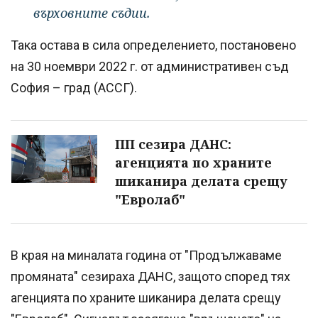
върховните съдии.
Така остава в сила определението, постановено
на 30 ноември 2022 г. от административен съд
София – град (АССГ).
ПП сезира ДАНС:
агенцията по храните
шиканира делата срещу
"Евролаб"
В края на миналата година от "Продължаваме
промяната" сезираха ДАНС, защото според тях
агенцията по храните шиканира делата срещу