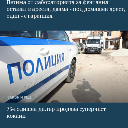
Петима от лабораторията за фентанил
остават в ареста, двама - под домашен арест,
един - с гаранция
ЗАКОН И РЕД
75-годишен дилър продава суперчист
кокаин