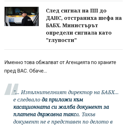
След сигнал на ПП до
ДАНС, отстраниха шефа на
БАБХ. Министърът
определи сигнала като
"глупости"
Именно това обжалват от Агенцията по храните
пред ВАС. Обаче...
"... Изпълнителният директор на БАБХ...
е следвало
да приложи към
касационната си жалба документ за
платена държавна такс
а. Такъв
документ не е представен по делото в