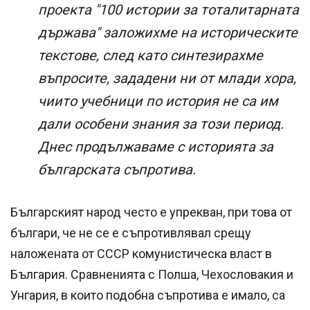
проекта "100 истории за тоталитарната
държава" заложихме на историческите
текстове, след като синтезирахме
въпросите, зададени ни от млади хора,
чиито учебници по история не са им
дали особени знания за този период.
Днес продължаваме с историята за
българската съпротива.
Българският народ често е упрекван, при това от
българи, че не се е съпротивлявал срещу
наложената от СССР комунистическа власт в
България. Сравненията с Полша, Чехословакия и
Унгария, в които подобна съпротива е имало, са