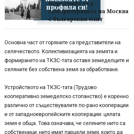
Народният съд -
профила си!
саморазправата на Москва
с българския елит
Основна част от горяните са представители на
селячеството. Колективизацията на земята и
формирането на ТКЗС-тата оставя земеделците и
селяните без собствена земя за обработване.
Устройството на ТКЗС-тата (Трудово
кооперативно земеделско стопанство) е коренно
различно от съществувалите по-рано кооперации
и от западноевропейските кооперации: цялата
земя е обща. Това означава, че селяните нито са
собственици, нито имат парцели земя, които да