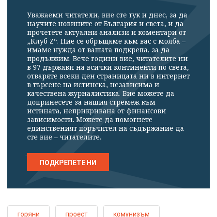
Уважаеми читатели, вие сте тук и днес, за да
научите новините от България и света, и да
прочетете актуални анализи и коментари от
„Клуб Z“. Ние се обръщаме към вас с молба –
имаме нужда от вашата подкрепа, за да
продължим. Вече години вие, читателите ни
в 97 държави на всички континенти по света,
отваряте всеки ден страницата ни в интернет
в търсене на истинска, независима и
качествена журналистика. Вие можете да
допринесете за нашия стремеж към
истината, неприкривана от финансови
зависимости. Можете да помогнете
единственият поръчител на съдържание да
сте вие – читателите.
ПОДКРЕПЕТЕ НИ
горяни
проест
комунизъм