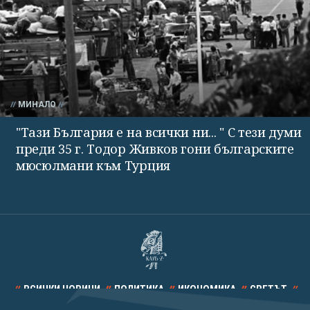
МИНАЛО
"Тази България е на всички ни... " С тези думи
преди 35 г. Тодор Живков гони българските
мюсюлмани към Турция
ВСИЧКИ НОВИНИ
ПОЛИТИКА
ИКОНОМИКА
СВЕТЪТ