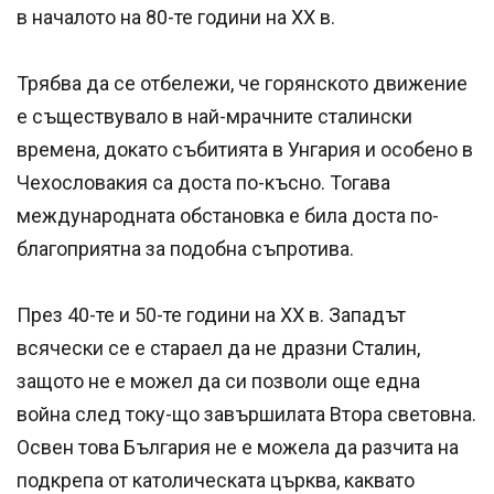
в началото на 80-те години на XX в.
Трябва да се отбележи, че горянското движение
е съществувало в най-мрачните сталински
времена, докато събитията в Унгария и особено в
Чехословакия са доста по-късно. Тогава
международната обстановка е била доста по-
благоприятна за подобна съпротива.
През 40-те и 50-те години на XX в. Западът
всячески се е стараел да не дразни Сталин,
защото не е можел да си позволи още една
война след току-що завършилата Втора световна.
Освен това България не е можела да разчита на
подкрепа от католическата църква, каквато