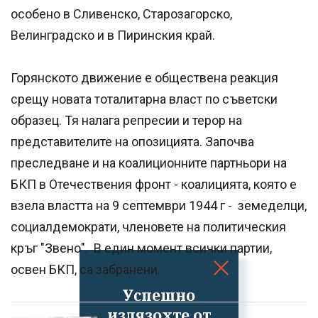
особено в Сливенско, Старозагорско,
Велинградско и в Пиринския край.
Горянското движение е обществена реакция
срещу новата тоталитарна власт по съветски
образец. Тя налага репресии и терор на
представителите на опозицията. Започва
преследване и на коалиционните партньори на
БКП в Отечествения фронт - коалицията, която е
взела властта на 9 септември 1944 г - земеделци,
социалдемократи, членовете на политическия
кръг "Звено". В един момент всички партии,
освен БКП, са забранени.
Успешно
излязохте от