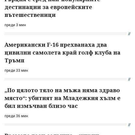
дестинации за европейските
пътешественици
преди 3 мин
Американски F-16 прехванаха два
цивилни самолета край голф клуба на
Тръмп
преди 33 мин
„По цялото тяло на мъжа няма здраво
място“: убитият на Младежкия хълм е
бил измъчван близо час
преди 36 мин