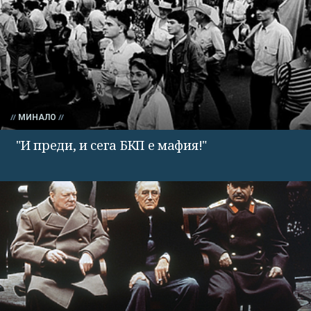
МИНАЛО
"И преди, и сега БКП е мафия!"