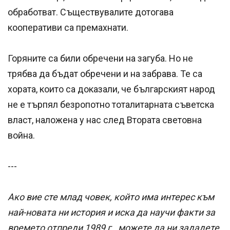
обработват. Съществувалите дотогава
кооперативи са премахнати.
Горяните са били обречени на загуба. Но не
трябва да бъдат обречени и на забрава. Те са
хората, които са доказали, че българският народ
не е търпял безропотно тоталитарната съветска
власт, наложена у нас след Втората световна
война.
---
Ако вие сте млад човек, който има интерес към
най-новата ни история и иска да научи факти за
времето отпреди 1989 г., можете да ни зададете