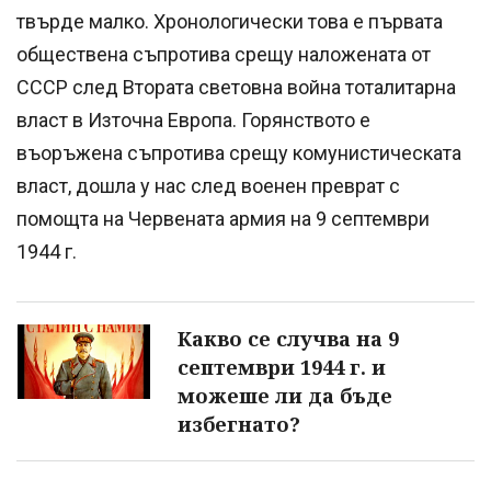
твърде малко. Хронологически това е първата
обществена съпротива срещу наложената от
СССР след Втората световна война тоталитарна
власт в Източна Европа. Горянството е
въоръжена съпротива срещу комунистическата
власт, дошла у нас след военен преврат с
помощта на Червената армия на 9 септември
1944 г.
Какво се случва на 9
септември 1944 г. и
можеше ли да бъде
избегнато?