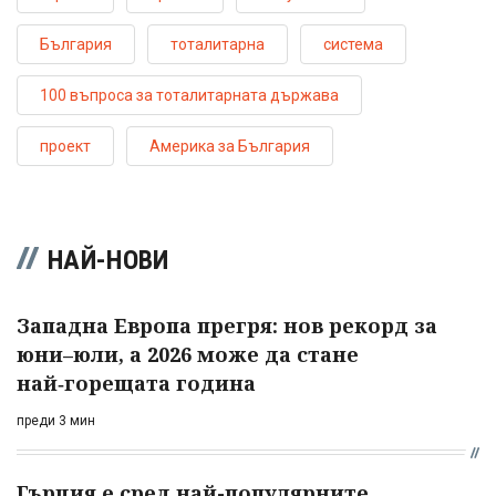
България
тоталитарна
система
100 въпроса за тоталитарната държава
проект
Америка за България
НАЙ-НОВИ
Западна Европа прегря: нов рекорд за
юни–юли, а 2026 може да стане
най‑горещата година
преди 3 мин
Гърция е сред най-популярните