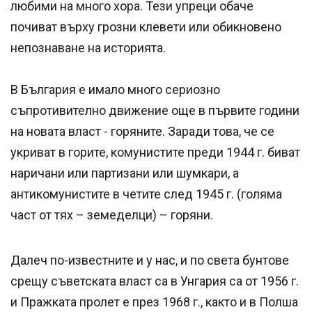
любими на много хора. Тези упреци обаче
почиват върху грозни клевети или обикновено
непознаване на историята.
В България е имало много сериозно
съпротивително движение още в първите години
на новата власт - горяните. Заради това, че се
укриват в горите, комунистите преди 1944 г. биват
наричани или партизани или шумкари, а
антикомунистите в четите след 1945 г. (голяма
част от тях – земеделци) – горяни.
Далеч по-известните и у нас, и по света бунтове
срещу съветската власт са в Унгария са от 1956 г.
и Пражката пролет е през 1968 г., както и в Полша