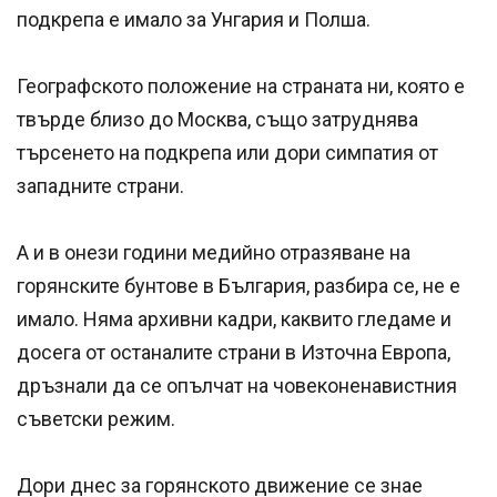
подкрепа е имало за Унгария и Полша.
Географското положение на страната ни, която е
твърде близо до Москва, също затруднява
търсенето на подкрепа или дори симпатия от
западните страни.
А и в онези години медийно отразяване на
горянските бунтове в България, разбира се, не е
имало. Няма архивни кадри, каквито гледаме и
досега от останалите страни в Източна Европа,
дръзнали да се опълчат на човеконенавистния
съветски режим.
Дори днес за горянското движение се знае