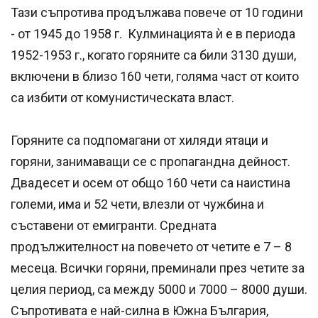
Тази съпротива продължава повече от 10 години
- от 1945 до 1958 г. Кулминацията ѝ е в периода
1952-1953 г., когато горяните са били 3130 души,
включени в близо 160 чети, голяма част от които
са избити от комунистическата власт.
Горяните са подпомагани от хиляди ятаци и
горяни, занимаващи се с пропагандна дейност.
Двадесет и осем от общо 160 чети са наистина
големи, има и 52 чети, влезли от чужбина и
съставени от емигранти. Средната
продължителност на повечето от четите е 7 – 8
месеца. Всички горяни, преминали през четите за
целия период, са между 5000 и 7000 – 8000 души.
Съпротивата е най-силна в Южна България,