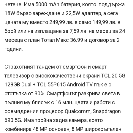
четене. Има 5000 mAh батерия, която поддържа
18W бързо зареждане и 22,5W адаптер, а сега
цената му вместо 249,99 лв. е само 149,99 лв. в
брой или на изплащане за 7,59 лв. на месец за 24
месеца с план Тотал Макс 36.99 и договор за 2
години.
Страхотният тандем от смартфон и смарт
телевизор с висококачествени екрани TCL 20 5G
128GB Dual + TCL 55P615 Android TV пък е с
отстъпка от 30%. Смартфонът разкрива света в
пълния му блясък с 16 млн. цвята и работи с
осемядрения процесор Qualcomm, Snapdragon
690 5G. Има тройна задна камера, която
комбинира 48 MP основен, 8 MP широкоъгълен