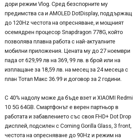
дори режим Vlog. Сред безспорните му
предимства са и AMOLED DotDisplay, поддържащ
до 120Hz честота на опресняване, и мощният
осемядрен процесор Snapdragon 778G, който
позволява плавна работа с най-актуалните
мобилни приложения. Цената му до 27 ноември
пада от 629,99 лв на 369, 99 лв. в брой или на
изплащане за 18,59 лв. на месец за 24 месеца с
план Тотал Макс 36.99 и договор за 2 години.
С 40% надолу може да бъде взет и XIAOMI Redmi
10 5G 64GB. Смартфонът е верен партньор в
работата и забавлението със своя FHD+ Dot Drop
дисплей, подсилен с Corning Gorilla Glass, 3 front,
честота на опресняване до 90Hz и режим на