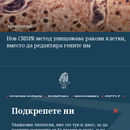
ТЕХНОЛОГИИ
Нов CRISPR метод унищожава ракови клетки,
вместо да редактира гените им
ВСИЧКИ НОВИНИ
ПОЛИТИКА
ИКОНОМИКА
СВЕТЪТ
Подкрепете ни
СПОРТ
КУЛТУРА
ТЕХНОЛОГИИ
КАЛЕЙДОСКОП
МНЕНИЯ
Уважаеми читатели, вие сте тук и днес, за да
научите новините от България и света, и да