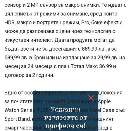
сензор и 2 МР сензор за макро снимки. Те идват с
цял списък от режими за снимане, сред които
HDR, макро и портретен режим, Pro, боке ефект и
може да разпознава сцени чрез технология с
изкуствен интелект. Двата продукта могат да
бъдат взети не за досегашните 889,99 лв., а за
589,99 лв. в брой или на изплащане за 29,99 лв. на
месец за 24 месеца с план Тотал Макс 36.99 и
договор за 2 години.
Едно от особено привлекателните предложения
за почитателите на смарт джаджите е Apple
Успешно
Watch Series 7 LTE 41mm Stainless Steel Case със
излязохте от
Sport Band, който е намален с 25%. Изящният
профила си!
смарт часовник следи нивото на кислород в