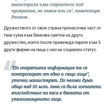
магистрали има строители под
прикритие, не знаем кои са", коментира
Рашков.
Дружеството от своя страна пренасочва част от
тази сума към банкова сметка на друго
дружество, което после превежда парите към 5
други фирми на лица с нисък социален статус.
"По оперативна информация те се
контролират от едно и също лице",
уточни министърът. По негови думи
общо над 50 млн. лева са били изтеглени
впоследствие на каса в банката от
упълномощеното лице.