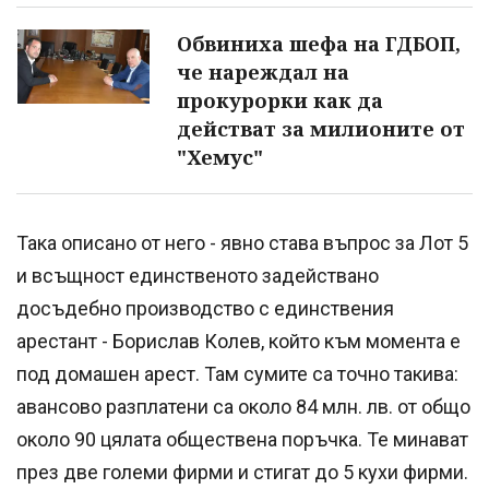
Обвиниха шефа на ГДБОП,
че нареждал на
прокурорки как да
действат за милионите от
"Хемус"
Така описано от него - явно става въпрос за Лот 5
и всъщност единственото задействано
досъдебно производство с единствения
арестант - Борислав Колев, който към момента е
под домашен арест. Там сумите са точно такива:
авансово разплатени са около 84 млн. лв. от общо
около 90 цялата обществена поръчка. Те минават
през две големи фирми и стигат до 5 кухи фирми.