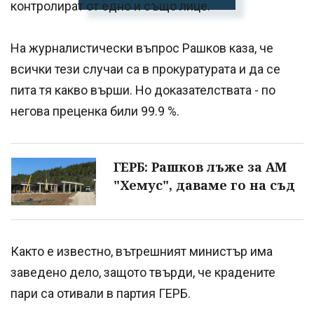
контролират от едно и също лице.
На журналистически въпрос Рашков каза, че
всички тези случаи са в прокуратурата и да се
пита тя какво върши. Но доказателствата - по
негова преценка били 99.9 %.
ГЕРБ: Рашков лъже за АМ
"Хемус", даваме го на съд
Както е известно, вътрешният министър има
заведено дело, защото твърди, че крадените
пари са отивали в партия ГЕРБ.