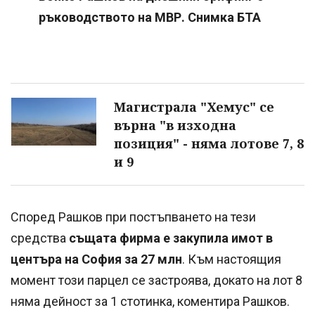
ръководството на МВР. Снимка БТА
Магистрала "Хемус" се
върна "в изходна
позиция" - няма лотове 7, 8
и 9
Според Рашков при постъпването на тези
средства
същата фирма е закупила имот в
центъра на София за 27 млн
. Към настоящия
момент този парцел се застроява, докато на лот 8
няма дейност за 1 стотинка, коментира Рашков.