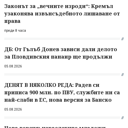
Законът за „вечните изроди“: Кремъл
узаконява извънсъдебното лишаване от
права
преди 8 часа
ДБ: От Гълъб Донев зависи дали делото
за Пловдивския панаир ще продължи
05.08.2026
ДЕНЯТ В НЯКОЛКО РЕДА: Радев си
приписа 900 млн. по ПВУ, службите ни са
най-слаби в ЕС, нова версия за Банско
05.08.2026
Нова версия: израелските младежи