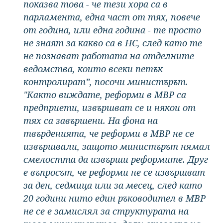
показва това - че тези хора са в
парламента, една част от тях, повече
от година, или една година - те просто
не знаят за какво са в НС, след като те
не познават работата на отделните
ведомства, които всеки петък
контролират”, посочи министърът.
"Както виждате, реформи в МВР са
предприети, извършват се и някои от
тях са завършени. На фона на
твърденията, че реформи в МВР не се
извършвали, защото министърът нямал
смелостта да извърши реформите. Друг
е въпросът, че реформи не се извършват
за ден, седмица или за месец, след като
20 години нито един ръководител в МВР
не се е замислял за структурата на