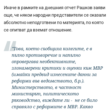
Иначе в рамките на днешния отчет Рашков заяви
още, че някои народни представители се оказали
абсолютно неподготвени по материята, по която
се опитват да вземат отношение.
"Това, което съобщиха колегите, е в
пълно противоречие и напълно
опровергава необективните,
злонамерени критики и оценки към МВР
(имайки предвид изнесените данни за
реформи във ведомството, б.р.).
Министерството, в частност
министърът, политическото
ръководство, виждате ли - не се било
справяло с реформите в МВР. Какво