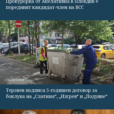
Прокурорка от Апелативна в Пловдив е
поредният кандидат-член на ВСС
ПОЛИТИКА
Терзиев подписа 5-годишен договор за
боклука на „Слатина“, „Изгрев“ и „Подуяне“