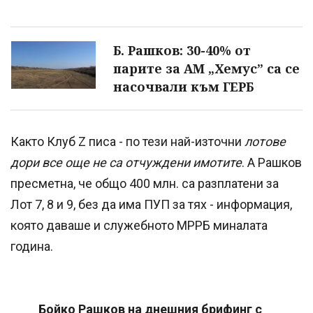
Б. Рашков: 30-40% от
парите за АМ „Хемус” са се
насочвали към ГЕРБ
Както Клуб Z писа - по тези най-източни
лотове
дори все още не са отчуждени имотите
. А Рашков
пресметна, че общо 400 млн. са разплатени за
Лот 7, 8 и 9, без да има ПУП за тях - информация,
която даваше и служебното МРРБ миналата
година.
Бойко Рашков на днешния брифинг с