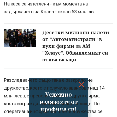
На каса са изтеглени - към момента на
задържането на Колев - около 53 млн. лв.
Десетки милиони налети
от "Автомагистрали" в
кухи фирми за АМ
"Хемус". Обвиняемият си
отивa вкъщи
Разследването също така е разкрило, че
дружество, което е получило авансово над 14
Успешно
млн. лева, е превело сумата на друга фирма,
излязохте от
която изгражда луксозно вилно селище. По
профила си!
оперативна информация двете дружества се