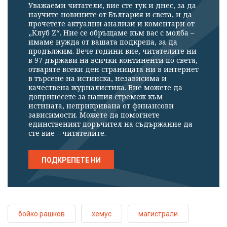
Уважаеми читатели, вие сте тук и днес, за да
научите новините от България и света, и да
прочетете актуални анализи и коментари от
„Клуб Z“. Ние се обръщаме към вас с молба –
имаме нужда от вашата подкрепа, за да
продължим. Вече години вие, читателите ни
в 97 държави на всички континенти по света,
отваряте всеки ден страницата ни в интернет
в търсене на истинска, независима и
качествена журналистика. Вие можете да
допринесете за нашия стремеж към
истината, неприкривана от финансови
зависимости. Можете да помогнете
единственият поръчител на съдържание да
сте вие – читателите.
ПОДКРЕПЕТЕ НИ
бойко рашков
хемус
магистрали