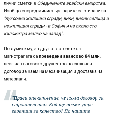
лични сметки в
Обединените арабски емирства
.
Изобщо според министъра парите са отивали за
"луксозни жилищни сгради, вили, вилни селища и
нежилищни сгради - в София и на около сто
километра малко на запад".
По думите му, за друг от лотовете на
магистралата са
преведени авансово 84 млн.
лева на търговско дружество по сключен
договор за наем на механизация и доставка на
материали.
"Прави впечатление, че няма договор за
строителство. Кой ще поеме утре
гаранция за качество? По нашите