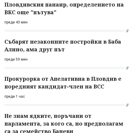
Пловдивския панаир, определението на
ВКС още "пътува"
преди 43 мин
Събарят незаконните постройки в Баба
Алино, ама друг път
преди 59 мин
Прокурорка от Апелативна в Пловдив е
поредният кандидат-член на ВСС
преди 1 час
Не знам ядките, поръчани от
парламента, за кого са, но предполагам
са за семейство Баневи