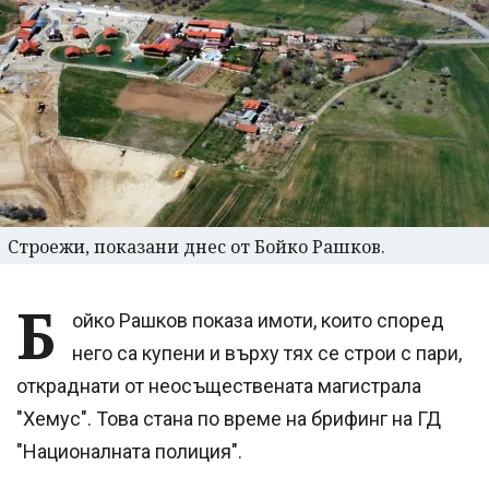
Строежи, показани днес от Бойко Рашков.
Б
ойко Рашков показа имоти, които според
него са купени и върху тях се строи с пари,
откраднати от неосъществената магистрала
"Хемус". Това стана по време на брифинг на ГД
"Националната полиция".