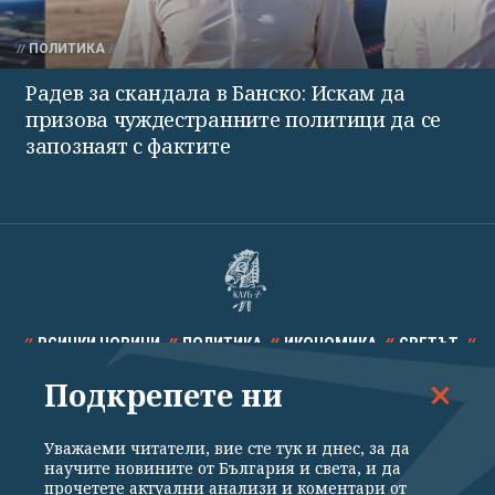
ПОЛИТИКА
Радев за скандала в Банско: Искам да
призова чуждестранните политици да се
запознаят с фактите
ВСИЧКИ НОВИНИ
ПОЛИТИКА
ИКОНОМИКА
СВЕТЪТ
Подкрепете ни
СПОРТ
КУЛТУРА
ТЕХНОЛОГИИ
КАЛЕЙДОСКОП
МНЕНИЯ
Уважаеми читатели, вие сте тук и днес, за да
научите новините от България и света, и да
прочетете актуални анализи и коментари от