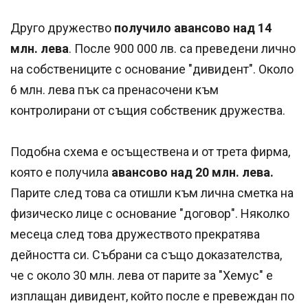
Друго дружество
получило авансово над 14
млн. лева
. После 900 000 лв. са преведени лично
на собствениците с основание "дивидент". Около
6 млн. лева пък са пренасочени към
контролирани от същия собственик дружества.
Подобна схема е осъществена и от трета фирма,
която е получила
авансово над 20 млн. лева.
Парите след това са отишли към лична сметка на
физическо лице с основание "договор". Няколко
месеца след това дружеството прекратява
дейността си. Събрани са също доказателства,
че с около 30 млн. лева от парите за "Хемус" е
изплащан дивидент, който после е превеждан по