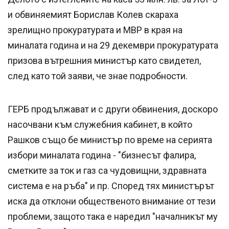
и обвиняемият Борислав Колев скараха
зрелищно прокуратурата и МВР в края на
миналата година и на 29 декември прокуратурата
призова вътрешния министър като свидетел,
след като той заяви, че знае подробности.
ГЕРБ продължават и с други обвинения, доскоро
насочвани към служебния кабинет, в който
Рашков също бе министър по време на серията
избори миналата година - "бизнесът фалира,
сметките за ток и газ са чудовищни, здравната
система е на ръба" и пр. Според тях министърът
иска да отклони общественото внимание от тези
проблеми, защото така е наредил "началникът му