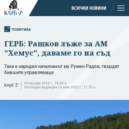
ВСИЧКИ НОВИНИ
ПОЛИТИКА
ГЕРБ: Рашков лъже за АМ
"Хемус", даваме го на съд
Така е наредил началникът му Румен Радев, твърдят
бившите управляващи
04 януари 2022 г., 18:44 ч.
Клуб 'Z'
последна редакция 15 юли 2022 г., 11:30 ч.