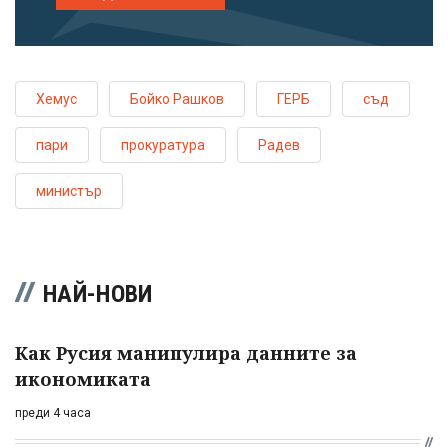
Хемус
Бойко Рашков
ГЕРБ
съд
пари
прокуратура
Радев
министър
НАЙ-НОВИ
Как Русия манипулира данните за
икономиката
преди 4 часа