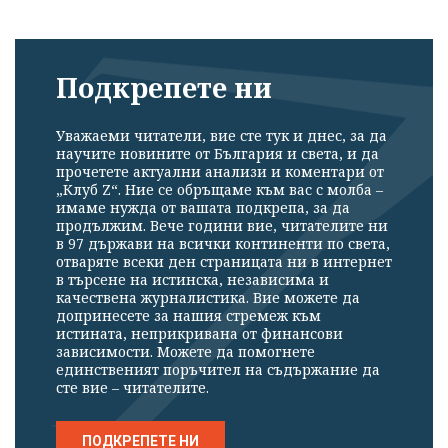
Подкрепете ни
Уважаеми читатели, вие сте тук и днес, за да
научите новините от България и света, и да
прочетете актуални анализи и коментари от
„Клуб Z“. Ние се обръщаме към вас с молба –
имаме нужда от вашата подкрепа, за да
продължим. Вече години вие, читателите ни
в 97 държави на всички континенти по света,
отваряте всеки ден страницата ни в интернет
в търсене на истинска, независима и
качествена журналистика. Вие можете да
допринесете за нашия стремеж към
истината, неприкривана от финансови
зависимости. Можете да помогнете
единственият поръчител на съдържание да
сте вие – читателите.
ПОДКРЕПЕТЕ НИ