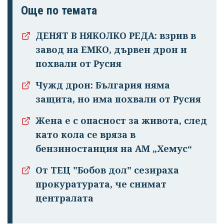
Още по темата
профила си!
ДЕНЯТ В НЯКОЛКО РЕДА: взрив в
завод на ЕМКО, дървен дрон и
похвали от Русия
Чужд дрон: България няма
защита, но има похвали от Русия
Жена е с опасност за живота, след
като кола се вряза в
бензиностанция на АМ „Хемус“
От ТЕЦ "Бобов дол" сезираха
прокуратурата, че снимат
централата