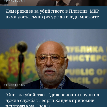
ПОЛИТИКА
Демерджиев за убийството в Пловдив: МВР
няма достатъчно ресурс да следи мрежите
ПОЛИТИКА
"Опит за убийство", "диверсионни групи на
чужда служба": Георги Кандев припомни
историята на "ЕМКО"