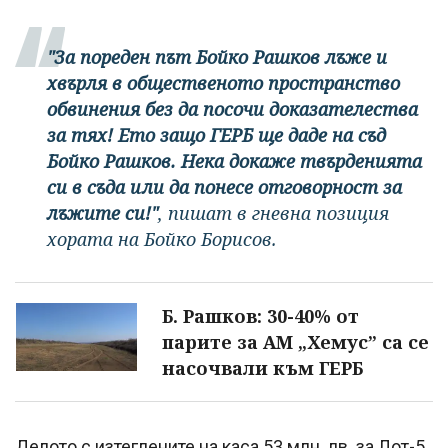
"За пореден път Бойко Рашков лъже и
хвърля в общественото пространство
обвинения без да посочи доказателества
за тях! Ето защо ГЕРБ ще даде на съд
Бойко Рашков. Нека докаже твърденията
си в съда или да понесе отговорност за
лъжите си!"
, пишат в гневна позиция
хората на Бойко Борисов.
Б. Рашков: 30-40% от
парите за АМ „Хемус” са се
насочвали към ГЕРБ
Делото с изтеглените на каса 53 млн. лв. за Лот-5