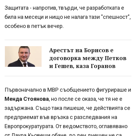
Защитата - напротив, твърди, че разработката е
била на месеци и нищо не налага тази "спешност",
особено в петък вечер.
Арестът на Борисов е
договорка между Петков
и Гешев, каза Горанов
Първоначално в МВР съобщението фигурираше и
Менда Стоянова
, но после се оказа, че тя не е
задържана. Също така пишеше, че действията се
предприемат във връзка с разследвания на
Европрокуратурата. От ведомството, оглавявано
от Лаура Кьовеши обаче, до ден днешен не са