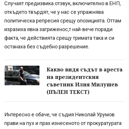
Случаят предизвика отзвук, включително в ЕНП,
откъдето твърдят, че у нас се упражнява
политическа репресия срещу опозицията. Оттам
изразиха явна загриженос,т най-вече поради
факта, че действията срещу тримата така и си
останаха без съдебно разрешение.
Какво видя съдът в ареста
на президентския
съветник Илия Милушев
(ПЪЛЕН ТЕКСТ)
Интересно е обаче, че съдия Николай Урумов
прави на пух и прах изнесеното от прокуратурата