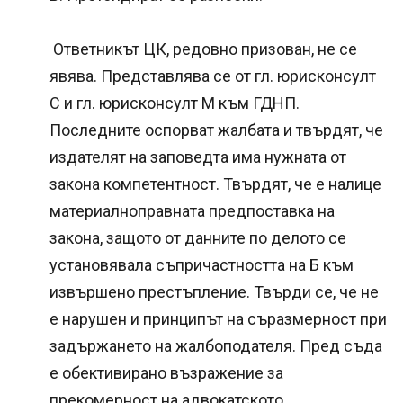
Ответникът ЦК, редовно призован, не се
явява. Представлява се от гл. юрисконсулт
С и гл. юрисконсулт М към ГДНП.
Последните оспорват жалбата и твърдят, че
издателят на заповедта има нужната от
закона компетентност. Твърдят, че е налице
материалноправната предпоставка на
закона, защото от данните по делото се
установявала съпричастността на Б към
извършено престъпление. Твърди се, че не
е нарушен и принципът на съразмерност при
задържането на жалбоподателя. Пред съда
е обективирано възражение за
прекомерност на адвокатското