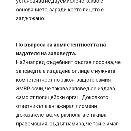
установява недвусмислено какво е
основанието, заради което лицето е
задържано.
По въпроса за компетентността на
издателя на заповедта.
Най-напред съдебният състав посочва, че
заповедта е издадена от лице с нужната
компетентност по закон, защото самият
ЗМВР сочи, че такава заповед се издава
само от полицейски орган. Доколкото
ответникът е ангажирал писмени
доказателства, че разполага с такива
правомощия, съдът намира, че той е имал