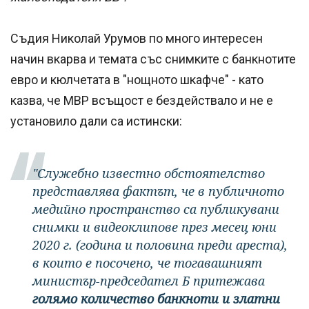
Съдия Николай Урумов по много интересен
начин вкарва и темата със снимките с банкнотите
евро и кюлчетата в "нощното шкафче" - като
казва, че МВР всъщост е бездействало и не е
установило дали са истински:
"Служебно известно обстоятелство
представлява фактът, че в публичното
медийно пространство са публикувани
снимки и видеоклипове през месец юни
2020 г. (година и половина преди ареста),
в които е посочено, че тогавашният
министър-председател Б притежава
голямо количество банкноти и златни