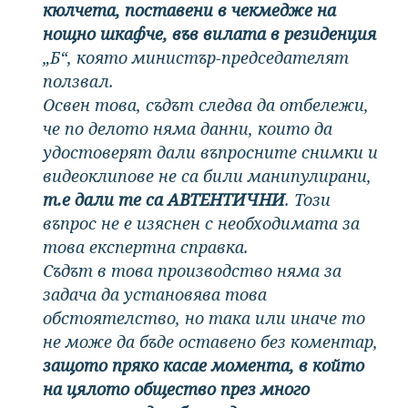
кюлчета, поставени в чекмедже на
нощно шкафче, във вилата в резиденция
„Б“, която министър-председателят
ползвал.
Освен това, съдът следва да отбележи,
че по делото няма данни, които да
удостоверят дали въпросните снимки и
видеоклипове не са били манипулирани,
т.е дали те са АВТЕНТИЧНИ
. Този
въпрос не е изяснен с необходимата за
това експертна справка.
Съдът в това производство няма за
задача да установява това
обстоятелство, но така или иначе то
не може да бъде оставено без коментар,
защото пряко касае момента, в който
на цялото общество през много