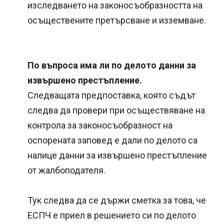
изследването на законосъобразността на
осъществените претърсване и изземване.
По въпроса има ли по делото данни за
извършено престъпление.
Следващата предпоставка, която съдът
следва да провери при осъществяване на
контрола за законосъобразност на
оспорената заповед е дали по делото са
налице данни за извършено престъпление
от жалбоподателя.
Тук следва да се държи сметка за това, че
ЕСПЧ е приел в решението си по делото