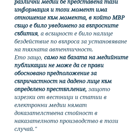
различни медии бе представена тази
информация и този момент има
отношение към момента, в който МВР
също е било уведомено за въпросните
събития
, а всъщност е било налице
бездействие по въпроса за установяване
на тяхната автентичност.
Ето защо,
само на базата на медийните
публикации не може да се прави
обосновано предположение за
съпричастност на дадено лице към
определено престъпление,
защото
изрезки от вестници и статии в
електронни медии нямат
доказателствена стойност в
наказателното производство в този
случай."