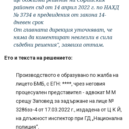
районен съд от 14 април 2022 г. по НАХД
№ 3734 в предвидения от закона 14-
дневен срок
От главната дирекция уточняват, че
няма да коментират невлезли в сила
съдебни решения", заявиха оттам.
Ето и текста на решението:
Производството е образувано по жалба на
лицето БМБ, с ЕГН: ****, чрез неговия
процесуален представител - адвокат М М
срещу Заповед за задържане на лице №
3286зз-4 от 17.03.2022 г., издадена от Ц К Й,
на длъжност инспектор при ГД „Национална
полиция“.