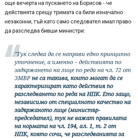
още вечерта на пускането на Борисов - че
действията срещу тримата са били изначално
незаконни, тъй като само следовател имал право
да разследва бивши министри:
"Тук следва да се направи едно принципно
уточнение, а именно – действията по
задържането на лице по реда на чл. 72 от
ЗМВР
не са такива, които могат да се
характеризират като действия по
разследването по реда на НПК. Ето защо,
независимо от специалното качество на
задържаното лице (министър-
председател), тук не важат правилата
на нормата на чл. 194, ал. 1, т. 2 от
НПК, която сочи, че разследванията за