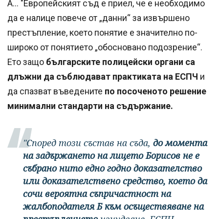
А... "Европейският съд е приел, че е необходимо
да е налице повече от „данни“ за извършено
престъпление, което понятие е значително по-
широко от понятието „обосновано подозрение“.
Ето защо
българските полицейски органи са
длъжни да съблюдават практиката на ЕСПЧ
и
да спазват въведените
по посоченото решение
минимални стандарти на съдържание.
"Според този състав на съда,
до момента
на задържането на лицето Борисов не е
събрано нито едно годно доказателство
или доказателствено средство, което да
сочи вероятна съпричастност на
жалбоподателя Б към осъществяване на