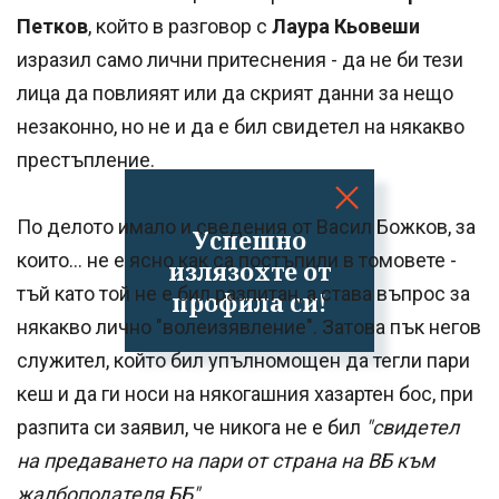
Петков
, който в разговор с
Лаура Кьовеши
изразил само лични притеснения - да не би тези
лица да повлияят или да скрият данни за нещо
незаконно, но не и да е бил свидетел на някакво
престъпление.
По делото имало и сведения от Васил Божков, за
Успешно
които... не е ясно как са постъпили в томовете -
излязохте от
тъй като той не е бил разпитан, а става въпрос за
профила си!
някакво лично "волеизявление". Затова пък негов
служител, който бил упълномощен да тегли пари
кеш и да ги носи на някогашния хазартен бос, при
разпита си заявил, че никога не е бил
"свидетел
на предаването на пари от страна на ВБ към
жалбоподателя ББ".