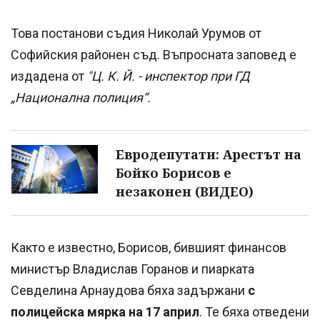
Това постанови съдия Николай Урумов от
Софийския районен съд. Въпросната заповед е
издадена от
"Ц. К. Й. - инспектор при ГД
„Национална полиция“.
Евродепутати: Арестът на
Бойко Борисов е
незаконен (ВИДЕО)
Както е известно, Борисов, бившият финансов
министър Владислав Горанов и пиарката
Севделина Арнаудова бяха задържани
с
полицейска мярка на 17 април
. Те бяха отведени