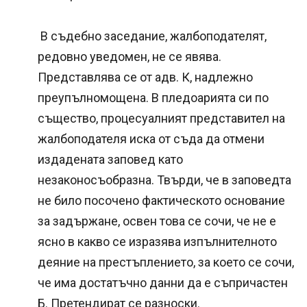
В съдебно заседание, жалбоподателят,
редовно уведомен, не се явява.
Представлява се от адв. К, надлежно
преупълномощена. В пледоарията си по
същество, процесуалният представител на
жалбоподателя иска от съда да отмени
издадената заповед като
незаконосъобразна. Твърди, че в заповедта
не било посочено фактическото основание
за задържане, освен това се сочи, че не е
ясно в какво се изразява изпълнителното
деяние на престъплението, за което се сочи,
че има достатъчно данни да е съпричастен
Б. Претендират се разноски.