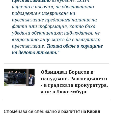
престъплението
изнудване. ЕСПЧ
изрично е посочил, че обоснованото
подозрение в извършване на
престъпление предполага наличие на
факти или информация, които биха
убедили обективният наблюдател, че
въпросното лице може да е извършило
престъпление.
Такива обаче в кориците
на делото липсват."
Обвиняват Борисов в
изнудване. Разследването
- в градската прокуратура,
а не в Люксембург
Споменава се специално и разпитът на
Кирил