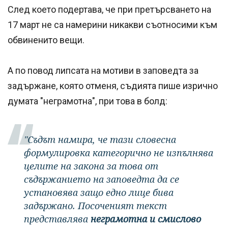
След което подертава, че при претърсването на
17 март не са намерини никакви съотносими към
обвиненито вещи.
А по повод липсата на мотиви в заповедта за
задържане, която отменя, съдията пише изрично
думата "неграмотна", при това в болд:
"Съдът намира, че тази словесна
формулировка категорично не изпълнява
целите на закона за това от
съдържанието на заповедта да се
установява защо едно лице бива
задържано. Посоченият текст
представлява
неграмотна и смислово