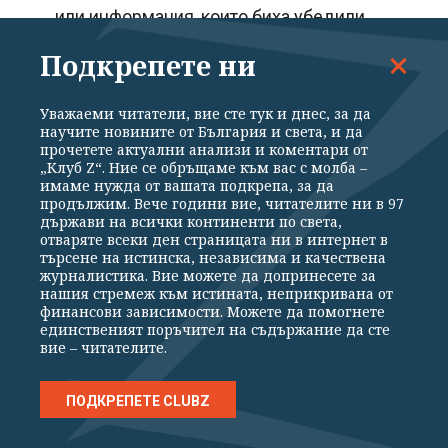
или информация, които биха убедили
обективният наблюдател, че въпросното
Подкрепете ни
лице може да е извършило престъпление.
Такива обаче в кориците на делото липсват.
Уважаеми читатели, вие сте тук и днес, за да
научите новините от България и света, и да
прочетете актуални анализи и коментари от
По делото е разпитан свидетелят КП, който е
„Клуб Z“. Ние се обръщаме към вас с молба –
имаме нужда от вашата подкрепа, за да
заявил, че е провел среща с ръководителя
продължим. Вече години вие, читателите ни в 97
държави на всички континенти по света,
на Европейската прокуратура Л К на
отваряте всеки ден страницата ни в интернет в
16.03.2022 г., и при изразяване на
търсене на истинска, независима и качествена
журналистика. Вие можете да допринесете за
загриженост от негова страна за това, че
нашия стремеж към истината, неприкривана от
финансови зависимости. Можете да помогнете
българската прокуратура не е действала
единственият поръчител на съдържание да сте
адекватно по тези сигнали, същата е
вие – читателите.
заявила, че ще бъдат предприети действия
ПОДКРЕПЕТЕ CLUBZ
от Европейската прокуратура в обхвата на
нейната компетентност. Освен това,