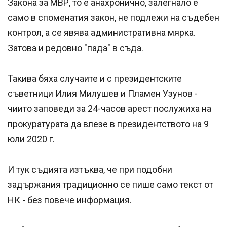
Закона за МВР, то е анахронично, залегнало е
само в споменатия закон, не подлежи на съдебен
контрол, а се явява административна мярка.
Затова и редовно "пада" в съда.
Такива бяха случаите и с президентските
съветници Илия Милушев и Пламен Узунов -
чиито заповеди за 24-часов арест послужиха на
прокуратурата да влезе в президентството на 9
юли 2020 г.
И тук съдията изтъква, че при подобни
задържания традиционно се пише само текст от
НК - без повече информация.