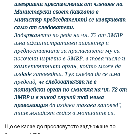
извършени престъпления от членове на
Министерски съвет (какъвто е
министър-председателят) се извършват
само от следователи.
Задържането по реда на чл. 72 от ЗМВР
има административен характер и
предпоставките за прилагането му са
посочени изрично в ЗМВР, в това число и
компетентният орган, който може да
издаде заповедта. Тук следва да се има
предвид, че
следователят не е
полицейски орган по смисъла на чл. 72 от
ЗМВР и в никой случай той няма
правомощия
да издава такава заповед",
пише младият съдия в мотивите си.
Що се касае до прословутото задържане по