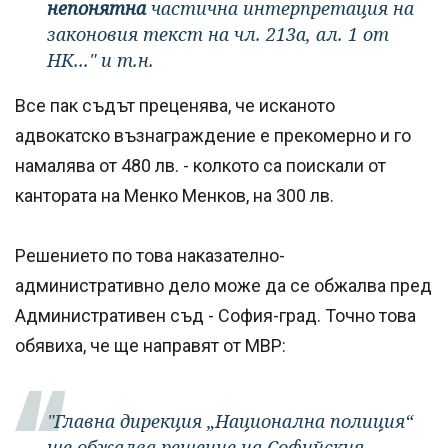
непонятна
частична интерпретация на
законовия текст на чл. 213а, ал. 1 от
НК..." и т.н.
Все пак съдът преценява, че исканото
адвокатско възнаграждение е прекомерно и го
намалява от 480 лв. - колкото са поискали от
кантората на Менко Менков, на 300 лв.
Решението по това наказателно-
административно дело може да се обжалва пред
Административен съд - София-град. Точно това
обявиха, че ще направят от МВР:
"Главна дирекция „Национална полиция“
ще обжалва решение на Софийския